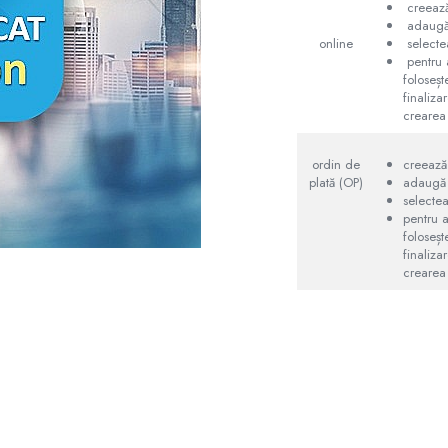
creeaz
adaugă 
online
selecte
pentru 
foloseșt
finaliza
crearea
ordin de
creează
plată (OP)
adaugă 
selecte
pentru 
foloseșt
finaliza
crearea