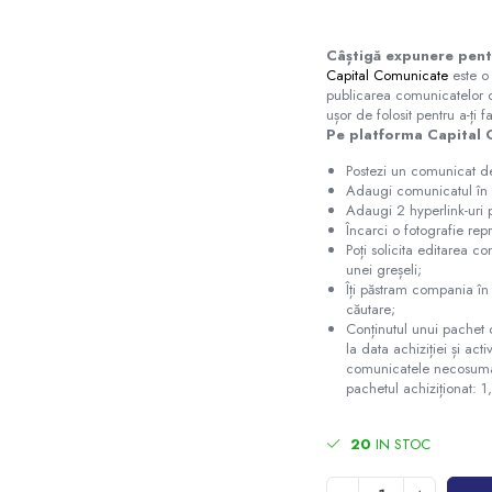
Câștigă expunere pent
Capital Comunicate
este o
publicarea comunicatelor 
ușor de folosit pentru a-ți
Pe platforma Capital 
Postezi un comunicat 
Adaugi comunicatul în 2
Adaugi 2 hyperlink-uri 
Încarci o fotografie repr
Poți solicita editarea c
unei greșeli;
Îți păstram compania în
căutare;
Conținutul unui pachet
la data achiziției și act
comunicatele necosumate
pachetul achiziționat: 
20
IN STOC