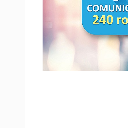
Eseistica
Filosofie
Gastronomie
Hobby
Istorie
Istorie/Critica
Jurnale/Memorii
Manuale scolare/Cursuri
Medicină
Poezie
Politică/Geopolitică
Proză
Psihologie
Sociologie