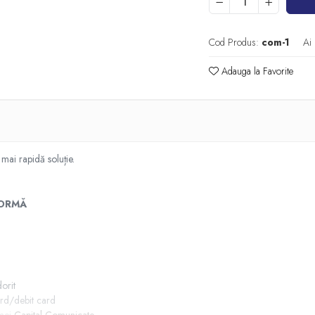
Cod Produs:
com-1
Ai
Adauga la Favorite
 mai rapidă soluție.
FORMĂ
orit
ard/debit card