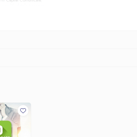
rmei
Capital Comunicate
,
i parolă), datele transmise
 prin intermediul e-mail-ului
edituradecarte.ro.
Câștigă expunere pentru afacerea t
rit
Capital Comunicate
este o platformă dezvo
bancar
comunicatelor de presă.
Capital Comunic
mei
Capital Comunicate
,
ți face cunoscute atât compania cât și proi
 parolă), datele transmise
 prin intermediul e-mail-ului
Pe platforma Capital Comunicate:
edituradecarte.ro.
Postezi un comunicat de maximum 3000 
Adaugi comunicatul în 2 categorii din lista
n cazul identificării unei greșeli;
erea în motorul de căutare;
în termen de 6 luni de la data achiziției și activării pachetului. După expira
ionat: 1, 5 sau 10 comunicate).