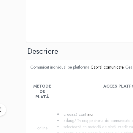
Descriere
Comunicat individual pe platforma
Capital comunicate
. Cea
METODE
ACCES PLAT
DE
PLATĂ
creează cont
aici
adaugă în coș pachetul de comunicate d
selectează ca metodă de plată: credit c
online