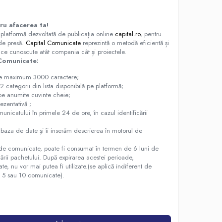
ru afacerea ta!
 platformă dezvoltată de publicația online
capital.ro
, pentru
de presă.
Capital Comunicate
reprezintă o metodă eficientă și
 face cunoscute atât compania cât și proiectele.
Comunicate:
de maximum 3000 caractere;
 categorii din lista disponibilă pe platformă;
pe anumite cuvinte cheie;
ezentativă ;
omunicatului în primele 24 de ore, în cazul identificării
 baza de date și îi inserăm descrierea în motorul de
 de comunicate, poate fi consumat în termen de 6 luni de
ivării pachetului. După expirarea acestei perioade,
, nu vor mai putea fi utilizate.(se aplică indiferent de
1, 5 sau 10 comunicate).