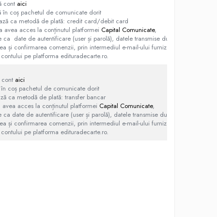
ă cont
aici
în coș pachetul de comunicate dorit
ază ca metodă de plată: credit card/debit card
a avea acces la conținutul platformei
Capital Comunicate
,
e ca date de autentificare (user și parolă), datele transmise după
rea și confirmarea comenzii, prin intermediul e-mail-ului furnizat la
 contului pe platforma edituradecarte.ro.
 cont
aici
în coș pachetul de comunicate dorit
ază ca metodă de plată: transfer bancar
a avea acces la conținutul platformei
Capital Comunicate
,
e ca date de autentificare (user și parolă), datele transmise după
rea și confirmarea comenzii, prin intermediul e-mail-ului furnizat la
 contului pe platforma edituradecarte.ro.