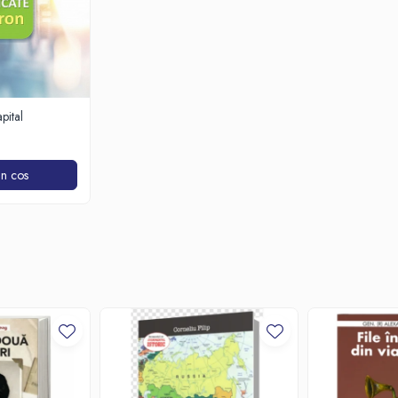
pital
n cos