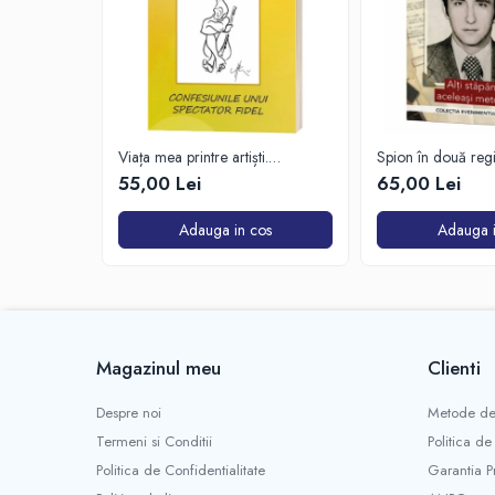
Viața mea printre artiști.
Spion în două reg
Confesiunile unui spectator fidel
55,00 Lei
65,00 Lei
Adauga in cos
Adauga i
Magazinul meu
Clienti
Despre noi
Metode de
Termeni si Conditii
Politica de
Politica de Confidentialitate
Garantia P