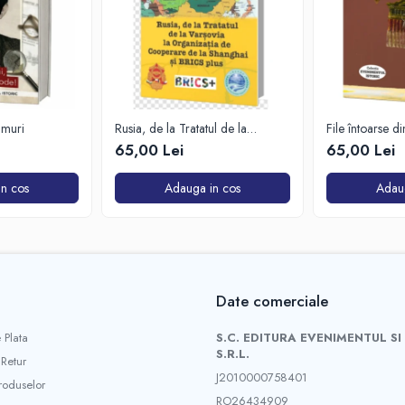
imuri
Rusia, de la Tratatul de la
File întoarse d
Varșovia la Organizația de
65,00 Lei
65,00 Lei
Cooperare de la Shanghai și
BRICS plus
n cos
Adauga in cos
Adau
Date comerciale
 Plata
S.C. EDITURA EVENIMENTUL SI
S.R.L.
 Retur
J2010000758401
roduselor
RO26434909