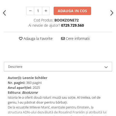
ADAUGA IN COS
Cod Produs:
BOOKZONE72
Ai nevoie de ajutor?
0729.729.560
Adauga la Favorite
Cere informatii
Descriere
Autor(i): Leonie Schöler
Nr. pagini:
360 pagini
Anul apariţiei
: 2025
Editura:
Bookzone
Istoria le-a oferit două roluri: muză sau soție. Al treilea, cel de
geniu, l-au păstrat doar pentru bărbați.
De la ecuațiile Milevei Marić, esențiale pentru Einstein, la
structura ADN-ului dezvăluită de Rosalind Franklin și atribuită lui