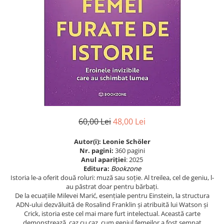
Eseistica
Filosofie
Gastronomie
Hobby
Istorie
Istorie/Critica
Jurnale/Memorii
Manuale scolare/Cursuri
60,00 Lei
48,00 Lei
Medicină
Autor(i): Leonie Schöler
Poezie
Nr. pagini:
360 pagini
Anul apariţiei
: 2025
Politică/Geopolitică
Editura:
Bookzone
Istoria le-a oferit două roluri: muză sau soție. Al treilea, cel de geniu, l-
Proză
au păstrat doar pentru bărbați.
De la ecuațiile Milevei Marić, esențiale pentru Einstein, la structura
Psihologie
ADN-ului dezvăluită de Rosalind Franklin și atribuită lui Watson și
Sociologie
Crick, istoria este cel mai mare furt intelectual. Această carte
demonstrează, caz cu caz, cum geniul femeilor a fost semnat