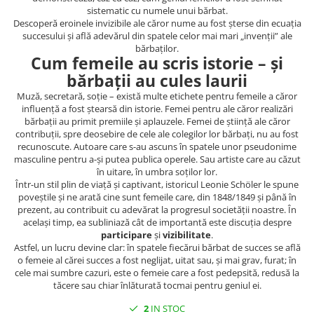
Spiritualitate/Ezoterism
sistematic cu numele unui bărbat.
Descoperă eroinele invizibile ale căror nume au fost șterse din ecuația
Sport
succesului și află adevărul din spatele celor mai mari „invenții” ale
Stiinte/Educatie
bărbaților.
Cum femeile au scris istorie – și
Noutăți
bărbații au cules laurii
Cărți
Muză, secretară, soție – există multe etichete pentru femeile a căror
influență a fost ștearsă din istorie. Femei pentru ale căror realizări
Reviste
bărbații au primit premiile și aplauzele. Femei de știință ale căror
Reviste
contribuții, spre deosebire de cele ale colegilor lor bărbați, nu au fost
recunoscute. Autoare care s-au ascuns în spatele unor pseudonime
Capital
masculine pentru a-și putea publica operele. Sau artiste care au căzut
Evenimentul Istoric
în uitare, în umbra soților lor.
Într-un stil plin de viață și captivant, istoricul Leonie Schöler le spune
Evenimentul istoric - editii
poveștile și ne arată cine sunt femeile care, din 1848/1849 și până în
electronice
prezent, au contribuit cu adevărat la progresul societății noastre. În
același timp, ea subliniază cât de importantă este discuția despre
participare
și
vizibilitate
.
Astfel, un lucru devine clar: în spatele fiecărui bărbat de succes se află
o femeie al cărei succes a fost neglijat, uitat sau, și mai grav, furat; în
cele mai sumbre cazuri, este o femeie care a fost pedepsită, redusă la
tăcere sau chiar înlăturată tocmai pentru geniul ei.
2
IN STOC