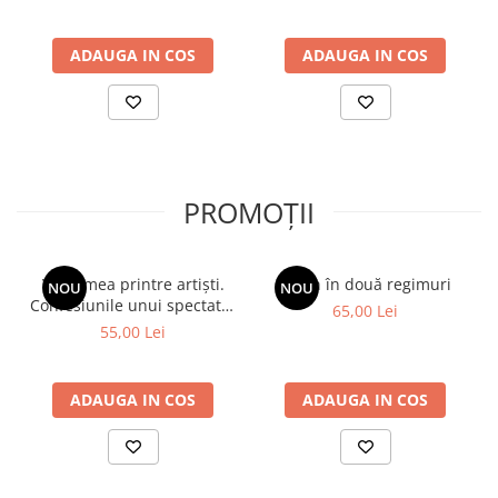
pedepsită, redusă la tăcere sau chiar înlăturată tocmai pentru
geniul ei.
ADAUGA IN COS
ADAUGA IN COS
PROMOȚII
Viața mea printre artiști.
Spion în două regimuri
NOU
NOU
Confesiunile unui spectator
65,00 Lei
fidel
55,00 Lei
ADAUGA IN COS
ADAUGA IN COS