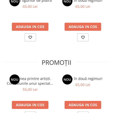
Galeria figurilor de piatră
Spion în două regimuri
NOU
NOU
65,00 Lei
65,00 Lei
ADAUGA IN COS
ADAUGA IN COS
PROMOȚII
Viața mea printre artiști.
Spion în două regimuri
NOU
NOU
Confesiunile unui spectator
65,00 Lei
fidel
55,00 Lei
ADAUGA IN COS
ADAUGA IN COS