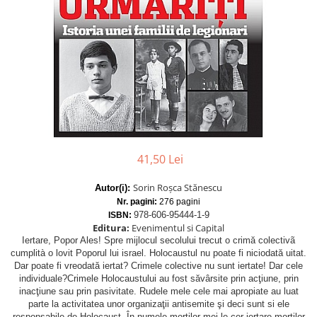
Istorie
Istorie/Critica
Jurnale/Memorii
Manuale scolare/Cursuri
Medicină
Poezie
Politică/Geopolitică
41,50 Lei
Proză
Sorin Roşca Stănescu
Autor(i):
Psihologie
Nr. pagini:
276 pagini
Sociologie
978-606-95444-1-9
ISBN:
Editura:
Evenimentul si Capital
Spiritualitate/Ezoterism
Iertare, Popor Ales! Spre mijlocul secolului trecut o crimă colectivã
cumplità o lovit Poporul lui israel. Holocaustul nu poate fi niciodată uitat.
Sport
Dar poate fi vreodată iertat? Crimele colective nu sunt iertate! Dar cele
Stiinte/Educatie
individuale?Crimele Holocaustului au fost săvârsite prin acţiune, prin
inacţiune sau prin pasivitate. Rudele mele cele mai apropiate au luat
parte la activitatea unor organizaţii antisemite şi deci sunt si ele
responsabile de Holocaust. În numele morţilor mei le cer iertare mortilor