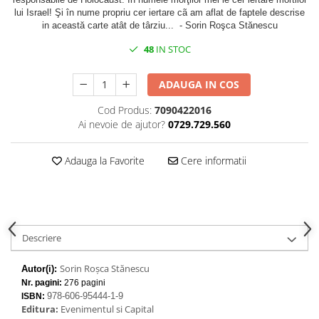
lui Israel! Şi în nume propriu cer iertare cã am aflat de faptele descrise
in această carte atât de târziu... - Sorin Roşca Stănescu
48
IN STOC
ADAUGA IN COS
Cod Produs:
7090422016
Ai nevoie de ajutor?
0729.729.560
Adauga la Favorite
Cere informatii
Descriere
Sorin Roşca Stănescu
Autor(i):
Nr. pagini:
276 pagini
978-606-95444-1-9
ISBN:
Editura:
Evenimentul si Capital