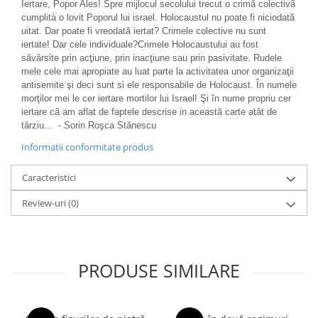
Iertare, Popor Ales! Spre mijlocul secolului trecut o crimă colectivã
cumplità o lovit Poporul lui israel. Holocaustul nu poate fi niciodată
uitat. Dar poate fi vreodată iertat? Crimele colective nu sunt
iertate! Dar cele individuale?Crimele Holocaustului au fost
săvârsite prin acţiune, prin inacţiune sau prin pasivitate. Rudele
mele cele mai apropiate au luat parte la activitatea unor organizaţii
antisemite şi deci sunt si ele responsabile de Holocaust. În numele
morţilor mei le cer iertare mortilor lui Israel! Şi în nume propriu cer
iertare cã am aflat de faptele descrise in această carte atât de
târziu... - Sorin Roşca Stănescu
Informatii conformitate produs
Caracteristici
Review-uri
(0)
PRODUSE SIMILARE