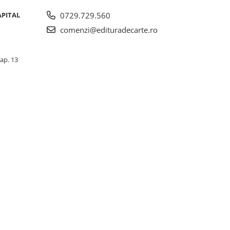
APITAL
0729.729.560
comenzi@edituradecarte.ro
 ap. 13