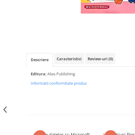
Eseistica
Filosofie
Gastronomie
Hobby
Istorie
Istorie/Critica
Caracteristici
Review-uri
(0)
Descriere
Jurnale/Memorii
Manuale scolare/Cursuri
Editura:
Alias Publishing
Medicină
Informatii conformitate produs
Poezie
Politică/Geopolitică
Proză
Psihologie
Sociologie
Analiza datelor cu Microsoft
Instituțiuni filos