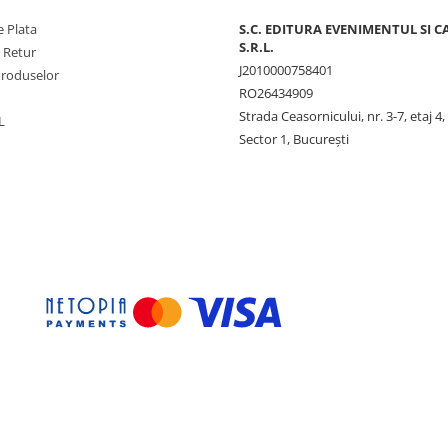
 Plata
S.C. EDITURA EVENIMENTUL SI C
S.R.L.
e Retur
J2010000758401
Produselor
RO26434909
Strada Ceasornicului, nr. 3-7, etaj 4,
L
Sector 1, Bucureşti