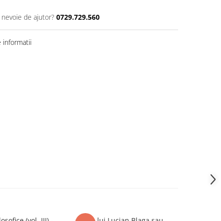
i nevoie de ajutor?
0729.729.560
informatii
osofice (vol. III) -
Lirica lui Lucian Blaga sau
Paradoxuri