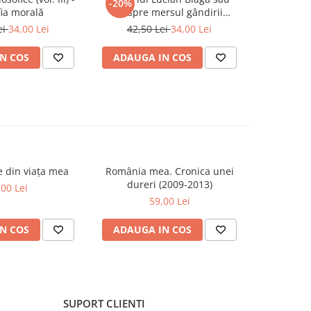
-20%
-20%
fia morală
despre mersul gândirii
meditații
producătoare
ei
34,00 Lei
42,50 Lei
34,00 Lei
21,5
N COS
ADAUGA IN COS
ADAUG
se din viața mea
România mea. Cronica unei
Zăpada îns
-20%
dureri (2009-2013)
unui so
,00 Lei
Fr
59,00 Lei
63,5
N COS
ADAUGA IN COS
ADAUG
SUPORT CLIENTI