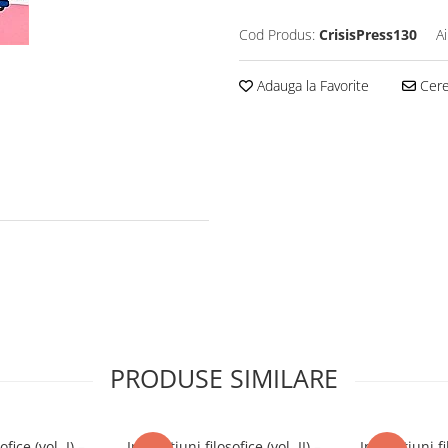
Cod Produs:
CrisisPress130
A
Adauga la Favorite
Cere 
PRODUSE SIMILARE
ofice (vol. I) –
Instituțiuni filosofice (vol. II) –
Instituțiuni fil