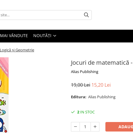
 MAI VÂNDUTE
NOUTĂȚI
 Logică și Geometrie
Jocuri de matematică -
Alias Publishing
19,00 Lei
15,20 Lei
Editura:
Alias Publishing
2
IN STOC
ADAUG