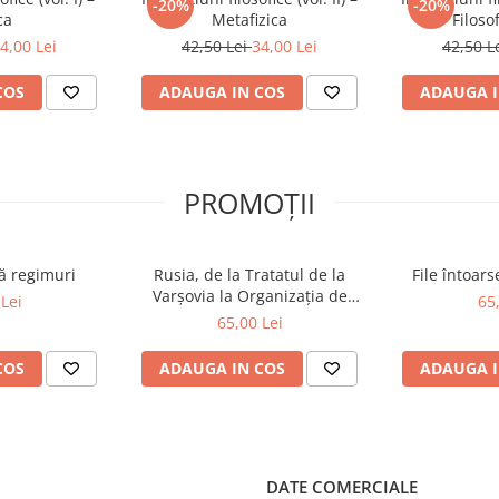
-20%
-20%
ca
Metafizica
Filoso
4,00 Lei
42,50 Lei
34,00 Lei
42,50 L
COS
ADAUGA IN COS
ADAUGA I
PROMOȚII
ă regimuri
Rusia, de la Tratatul de la
File întoar
Varșovia la Organizația de
Lei
65
Cooperare de la Shanghai și
65,00 Lei
BRICS plus
COS
ADAUGA IN COS
ADAUGA I
DATE COMERCIALE