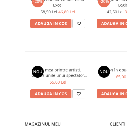
-20%
-20%
Spiritualitate/Ezoterism
Excel
Logi
Sport
58,50 Lei
46,80 Lei
42,50 Lei
3
Stiinte/Educatie
ADAUGA IN COS
ADAUGA IN 
Noutăți
Cărți
Reviste
Reviste
Capital
Evenimentul Istoric
Viața mea printre artiști.
Spion în dou
NOU
NOU
Confesiunile unui spectator
65,00 
Evenimentul istoric - editii
fidel
55,00 Lei
electronice
ADAUGA IN COS
ADAUGA IN 
MAGAZINUL MEU
CLIENTI