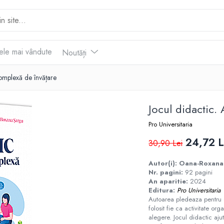
ele mai vândute
Noutăți
 complexă de învățare
Jocul didactic.
Pro Universitaria
24,72 L
30,90 Lei
Autor(i): Oana-Roxana
Nr. pagini:
92 pagini
An aparitie:
2024
Editura:
Pro Universitaria
Autoarea pledeaza pentru o 
folosit fie ca activitate org
alegere. Jocul didactic ajut