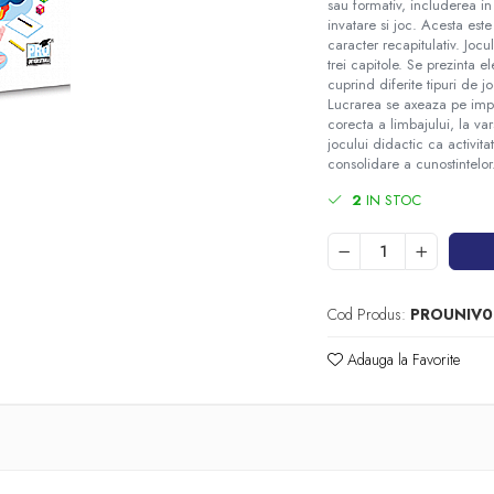
sau formativ, includerea in 
invatare si joc. Acesta est
caracter recapitulativ. Jocu
trei capitole. Se prezinta 
cuprind diferite tipuri de j
Lucrarea se axeaza pe impor
corecta a limbajului, la va
jocului didactic ca activit
consolidare a cunostintelor
2
IN STOC
Cod Produs:
PROUNIV0
Adauga la Favorite