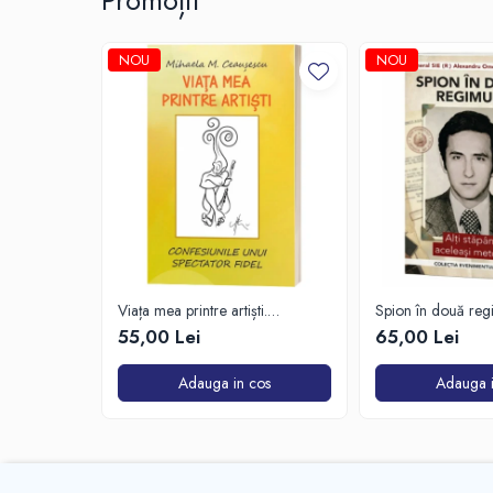
Promoții
NOU
NOU
Viața mea printre artiști.
Spion în două reg
Confesiunile unui spectator fidel
55,00 Lei
65,00 Lei
Adauga in cos
Adauga i