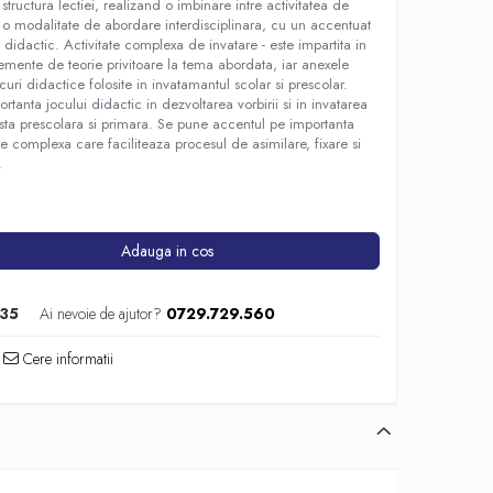
structura lectiei, realizand o imbinare intre activitatea de
e o modalitate de abordare interdisciplinara, cu un accentuat
l didactic. Activitate complexa de invatare - este impartita in
elemente de teorie privitoare la tema abordata, iar anexele
ocuri didactice folosite in invatamantul scolar si prescolar.
tanta jocului didactic in dezvoltarea vorbirii si in invatarea
rsta prescolara si primara. Se pune accentul pe importanta
ate complexa care faciliteaza procesul de asimilare, fixare si
.
Adauga in cos
35
Ai nevoie de ajutor?
0729.729.560
Cere informatii