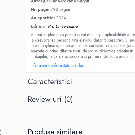
Autor(i): Oana-Roxana Sargu
Spiritualitate/Ezoterism
Nr. pagini:
92 pagini
Sport
An aparitie:
2024
Stiinte/Educatie
Editura:
Pro Universitaria
Noutăți
Autoarea pledeaza pentru o cat mai larga aplicabilitate a jocul
Cărți
la dezvoltarea personalitatii elevului datorita caracterului sa
interdisciplinara, cu un accentuat caracter recapitulativ. Jocu
Reviste
anexele cuprind diferite tipuri de jocuri didactice folosite i
limbajului, la varsta prescolara si primara. Se pune accentul 
Reviste
Capital
Informatii conformitate produs
Evenimentul Istoric
Caracteristici
Evenimentul istoric - editii
electronice
Review-uri
(0)
Produse similare