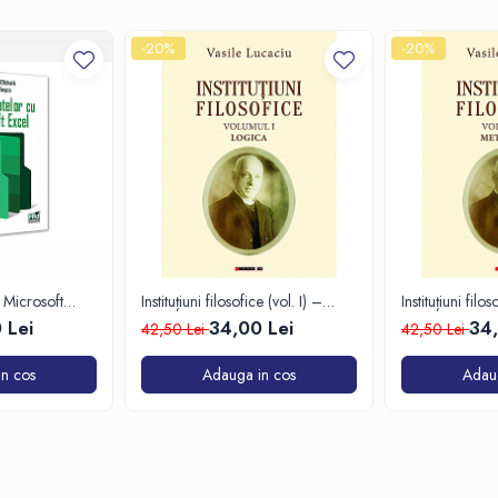
-20%
-20%
 Microsoft
Instituțiuni filosofice (vol. I) –
Instituțiuni filos
Logica
Metafizica
 Lei
34,00 Lei
34,
42,50 Lei
42,50 Lei
n cos
Adauga in cos
Adau