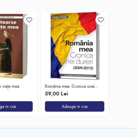
-20%
in viața mea
România mea. Cronica unei
Zăpada îns
dureri (2009-2013)
unui soldat
59,00 Lei
63,50 Lei
de Est
ga in cos
Adauga in cos
A