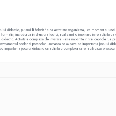
ui didactic, putand fi folosit fie ca activitate organizata, ca moment al unei lect
u formativ, includerea in structura lectiei, realizand o imbinare intre activitat
l didactic. Activitate complexa de invatare - este impartita in trei capitole. Se 
n invatamantul scolar si prescolar. Lucrarea se axeaza pe importanta jocului dida
pe importanta jocului didactic ca activitate complexa care faciliteaza procesul 