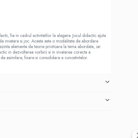
ii, fie in cadrul activitatilor la alegere. Jocul didactic ajuta
ea de invatare si joc. Acesta este o modalitate de abordare
prezinta elemente de teorie privitoare la tema abordata, iar
ctic in dezvoltarea vorbirii si in invatarea corecta a
de asimilare, fixare si consolidare a cunostintelor.