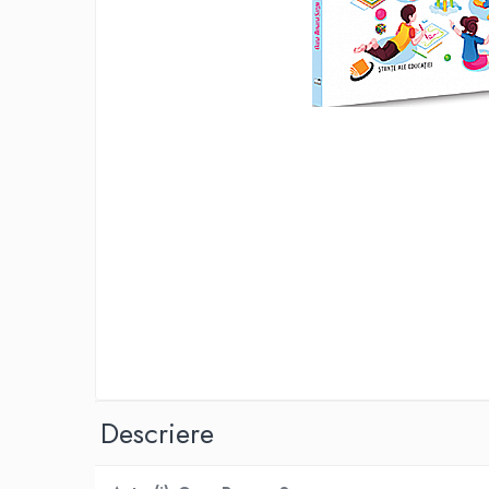
Eseistica
Filosofie
Gastronomie
Hobby
Istorie
Istorie/Critica
Jurnale/Memorii
Manuale scolare/Cursuri
Medicină
Poezie
Politică/Geopolitică
Proză
Descriere
Psihologie
Sociologie