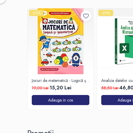
-20%
-20%
Jocuri de matematică - Logică și
Analiza datelor cu
Geometrie
Excel
15,20 Lei
46,80
19,00 Lei
58,50 Lei
Adauga in cos
Adauga i