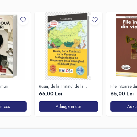
imuri
Rusia, de la Tratatul de la
File întoarse d
Varșovia la Organizația de
65,00 Lei
65,00 Lei
Cooperare de la Shanghai și
BRICS plus
n cos
Adauga in cos
Adau