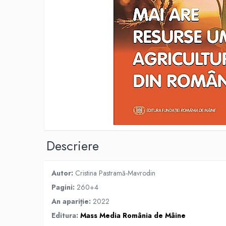
Eseistica
Filosofie
Gastronomie
Hobby
Istorie
Istorie/Critica
Jurnale/Memorii
Manuale scolare/Cursuri
Medicină
Descriere
Poezie
Politică/Geopolitică
Autor:
Cristina Pastramă-Mavrodin
Proză
Pagini:
260+4
Psihologie
An apariție:
2022
Sociologie
Editura:
Mass Media România de Mâine