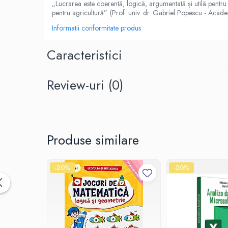
„Lucrarea este coerentă, logică, argumentată și utilă pentru a
Spiritualitate/Ezoterism
pentru agricultură”. (Prof. univ. dr. Gabriel Popescu - Acade
Sport
Informatii conformitate produs
Stiinte/Educatie
Caracteristici
Noutăți
Cărți
Reviste
Review-uri
(0)
Reviste
Capital
Evenimentul Istoric
Produse similare
Evenimentul istoric - editii
electronice
-20%
-20%