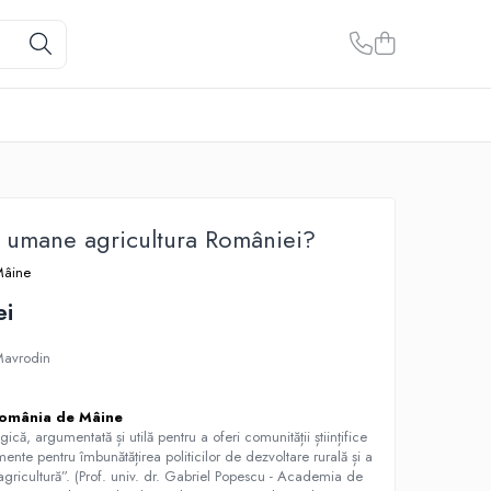
e umane agricultura României?
Mâine
ei
Mavrodin
omânia de Mâine
ică, argumentată și utilă pentru a oferi comunității științifice
mente pentru îmbunătățirea politicilor de dezvoltare rurală și a
 agricultură”. (Prof. univ. dr. Gabriel Popescu - Academia de