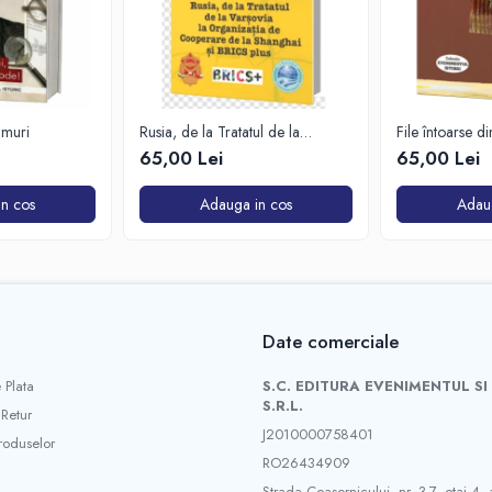
imuri
Rusia, de la Tratatul de la
File întoarse d
Varșovia la Organizația de
65,00 Lei
65,00 Lei
Cooperare de la Shanghai și
BRICS plus
n cos
Adauga in cos
Adau
Date comerciale
 Plata
S.C. EDITURA EVENIMENTUL SI
S.R.L.
 Retur
J2010000758401
roduselor
RO26434909
Strada Ceasornicului, nr. 3-7, etaj 4, 