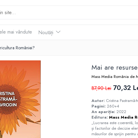
ele mai vândute
Noutăți
ricultura României?
Mai are resurs
Mass Media România de 
70,32 L
87,90 Lei
Autor:
Cristina Pastramă-
Pagini:
260+4
An apariție:
2022
Editura:
Mass Media R
„Lucrarea este coerentă, log
și factorilor de decizie ele
măsurilor de sprijin pentru