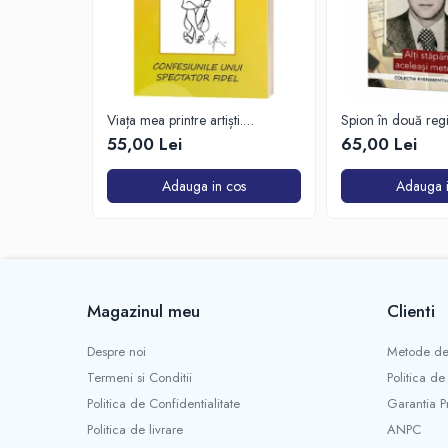
Viața mea printre artiști.
Spion în două reg
Confesiunile unui spectator fidel
55,00 Lei
65,00 Lei
Adauga in cos
Adauga i
Magazinul meu
Clienti
Despre noi
Metode de
Termeni si Conditii
Politica de
Politica de Confidentialitate
Garantia P
Politica de livrare
ANPC