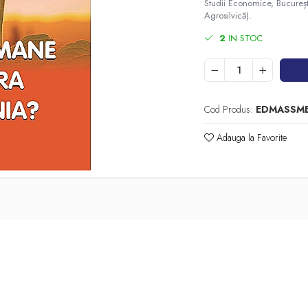
Studii Economice, București
Agrosilvică).
2
IN STOC
Cod Produs:
EDMASSME
Adauga la Favorite