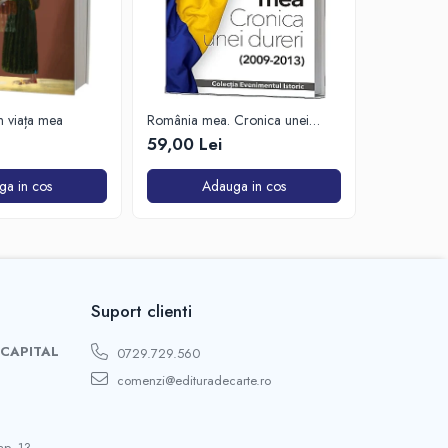
in viața mea
România mea. Cronica unei
Zăpada îns
dureri (2009-2013)
unui soldat
59,00 Lei
63,50 Lei
de Est
ga in cos
Adauga in cos
A
Suport clienti
 CAPITAL
0729.729.560
comenzi@edituradecarte.ro
ap. 13