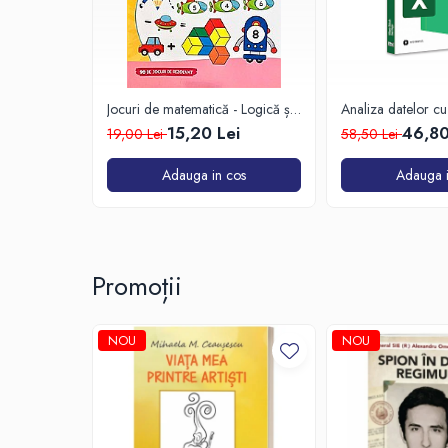
Jocuri de matematică - Logică și
Analiza datelor cu
Geometrie
Excel
15,20 Lei
46,80
19,00 Lei
58,50 Lei
Adauga in cos
Adauga i
Promoții
NOU
NOU