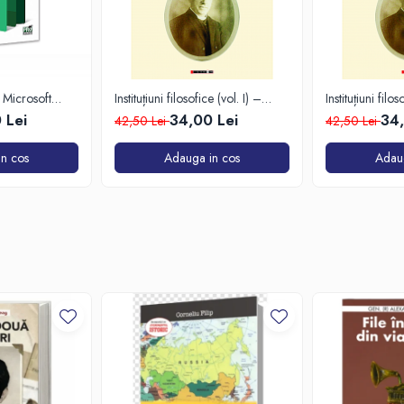
 Microsoft
Instituțiuni filosofice (vol. I) –
Instituțiuni filos
Logica
Metafizica
 Lei
34,00 Lei
34,
42,50 Lei
42,50 Lei
n cos
Adauga in cos
Adau