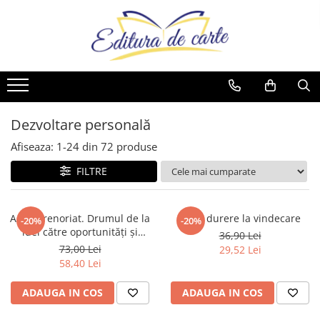
Toate Produsele
Produse
Noutăți
Comunicate
Reviste
Cărți
Capital
Comunicate
Reviste
Cărți
Evenimentul Zilei
Dezvoltare personală
Cărți
Afiseaza:
1-
24
din
72
produse
Artă
FILTRE
Beletristică
Business și Economie
Antreprenoriat. Drumul de la
De la durere la vindecare
-20%
-20%
Cele mai vândute
idei către oportunități și
36,90 Lei
succes în afaceri
Cultură generală
73,00 Lei
29,52 Lei
58,40 Lei
Cărți pentru copii
Dezvoltare personală
ADAUGA IN COS
ADAUGA IN COS
Drept/Legislație