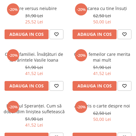
Eseistica
Iubire versus neiubire
Împăcarea cu tine însuți
-20%
-20%
31,90 Lei
62,50 Lei
Filosofie
25,52 Lei
50,00 Lei
Gastronomie
ADAUGA IN COS
ADAUGA IN COS
Hobby
Istorie
Istorie/Critica
Cartea familiei. Învățături de
Cartea femeilor care merita
-20%
-20%
la Părintele Vasile Ioana
mai mult
Jurnale/Memorii
51,90 Lei
51,90 Lei
Manuale scolare/Cursuri
41,52 Lei
41,52 Lei
Medicină
ADAUGA IN COS
ADAUGA IN COS
Poezie
Politică/Geopolitică
Dialogul Speranței. Cum să
Am scris o carte despre noi
-20%
-20%
Proză
dobândim liniștea sufletească
62,50 Lei
51,90 Lei
50,00 Lei
Psihologie
41,52 Lei
Sociologie