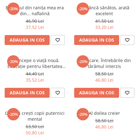
Bastonul din ranița mea era
Mănâncă sănătos, arată
-20%
-20%
din... naflalină
excelent
46,90 Lei
41,50 Lei
37,52 Lei
33,20 Lei
ADAUGA IN COS
ADAUGA IN COS
Azi începe o viață nouă.
Vindecare. Întrebările din
-20%
-20%
Educație pentru libertatea
tărâmul interzis
financiară
44,40 Lei
58,50 Lei
35,52 Lei
46,80 Lei
ADAUGA IN COS
ADAUGA IN COS
Cum să crești copii puternici
Al doilea creier
-20%
-20%
mental
58,50 Lei
63,50 Lei
46,80 Lei
50,80 Lei