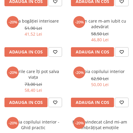
ADAUGA IN COS
ADAUGA IN COS
Spiritualitate/Ezoterism
Sport
Stiinte/Educatie
Cartea bogăției interioare
Ziua în care m-am iubit cu
-20%
-20%
adevărat
51,90 Lei
Noutăți
58,50 Lei
41,52 Lei
Cărți
46,80 Lei
Reviste
ADAUGA IN COS
ADAUGA IN COS
Reviste
Capital
Alegerile care îți pot salva
Terapia copilului interior
-20%
-20%
Evenimentul Istoric
viața
62,50 Lei
Evenimentul istoric - editii
73,00 Lei
50,00 Lei
electronice
58,40 Lei
ADAUGA IN COS
ADAUGA IN COS
Terapia copilului interior -
M-am vindecat când mi-am
-20%
-20%
Ghid practic
îmbrățișat emoțiile