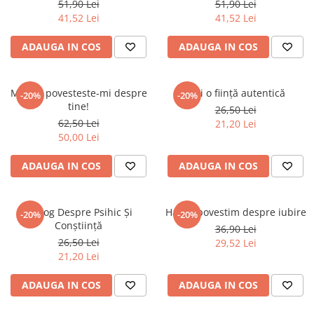
51,90 Lei
51,90 Lei
41,52 Lei
41,52 Lei
ADAUGA IN COS
ADAUGA IN COS
Mama, povesteste-mi despre
Ești o ființă autentică
-20%
-20%
tine!
26,50 Lei
62,50 Lei
21,20 Lei
50,00 Lei
ADAUGA IN COS
ADAUGA IN COS
Dialog Despre Psihic Și
Hai să povestim despre iubire
-20%
-20%
Conștiință
36,90 Lei
26,50 Lei
29,52 Lei
21,20 Lei
ADAUGA IN COS
ADAUGA IN COS