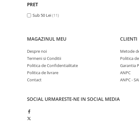
Spiritualitate/Ezoterism
PRET
Sport
Sub 50 Lei
(11)
Stiinte/Educatie
Noutăți
MAGAZINUL MEU
CLIENTI
Cărți
Reviste
Despre noi
Metode de
Reviste
Termeni si Conditii
Politica d
Politica de Confidentialitate
Garantia 
Capital
Politica de livrare
ANPC
Evenimentul Istoric
Contact
ANPC - SA
Evenimentul istoric - editii
electronice
SOCIAL
URMARESTE-NE IN SOCIAL MEDIA