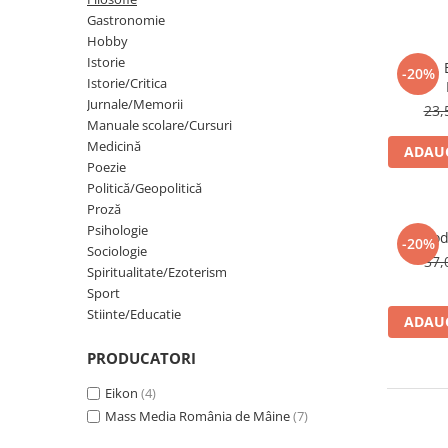
Gastronomie
Eseistica
Hobby
Filosofie
Istorie
Omul. E
-20%
Gastronomie
Istorie/Critica
Jurnale/Memorii
23,
Hobby
Manuale scolare/Cursuri
Istorie
Medicină
ADAUG
Poezie
Istorie/Critica
Politică/Geopolitică
Jurnale/Memorii
Proză
Psihologie
Introd
Manuale scolare/Cursuri
-20%
Sociologie
37,
Medicină
Spiritualitate/Ezoterism
Sport
Poezie
Stiinte/Educatie
ADAUG
Politică/Geopolitică
PRODUCATORI
Proză
Psihologie
Eikon
(4)
Mass Media România de Mâine
(7)
Sociologie