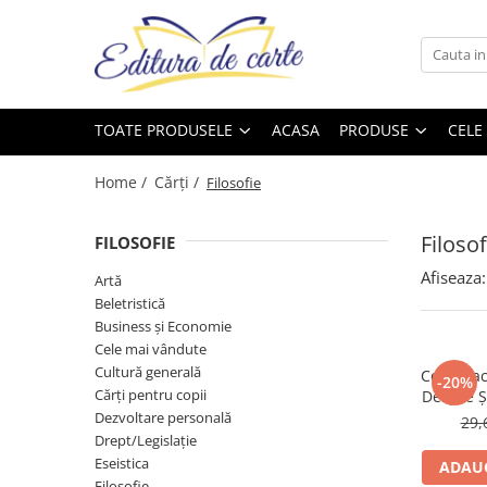
Toate Produsele
Produse
Noutăți
Comunicate
Reviste
Cărți
TOATE PRODUSELE
ACASA
PRODUSE
CELE
Capital
Comunicate
Reviste
Cărți
Evenimentul Zilei
Home /
Cărți /
Filosofie
Cărți
Filosof
Artă
FILOSOFIE
Beletristică
Afiseaza:
Artă
Beletristică
Business și Economie
Business și Economie
Cele mai vândute
Cele mai vândute
Cultură generală
Cultură generală
Condillac
-20%
Cărți pentru copii
Despre Şt
Cărți pentru copii
Dezvoltare personală
29,
Drept/Legislație
Dezvoltare personală
Eseistica
ADAUG
Drept/Legislație
Filosofie