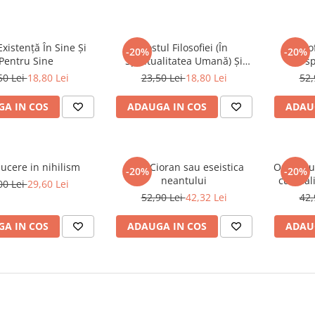
xistenţă În Sine Şi
Rostul Filosofiei (În
Filos
-20%
-20%
Pentru Sine
Spiritualitatea Umană) Și
sp
Identitatea Filosofiei
50 Lei
18,80 Lei
23,50 Lei
18,80 Lei
52,
Românești
A IN COS
ADAUGA IN COS
ADAU
ucere in nihilism
E. M. Cioran sau eseistica
Orizontur
-20%
-20%
neantului
cu final
00 Lei
29,60 Lei
52,90 Lei
42,32 Lei
42,
A IN COS
ADAUGA IN COS
ADAU