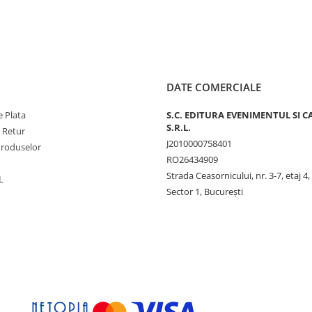
DATE COMERCIALE
 Plata
S.C. EDITURA EVENIMENTUL SI C
S.R.L.
e Retur
J2010000758401
Produselor
RO26434909
Strada Ceasornicului, nr. 3-7, etaj 4,
L
Sector 1, Bucureşti