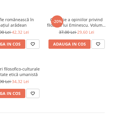
ofie românească în
O istorie a opiniilor privind
-20%
ațiul arădean
filosofia lui Eminescu. Volumul
IV
90 Lei
42,32 Lei
37,00 Lei
29,60 Lei
GA IN COS
ADAUGA IN COS
i filosofico-culturale
itate etică umanistă
90 Lei
34,32 Lei
GA IN COS