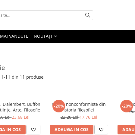
 MAI VÂNDUTE
NOUTĂȚI
ie
1-
11
din
11
produse
, D’alembert, Buffon
Eseuri nonconformiste din
Filoso
-20%
-20%
iinţe, Arte, Filosofie
istoria filosofiei
25,
60 Lei
23,68 Lei
22,20 Lei
17,76 Lei
A IN COS
ADAUGA IN COS
ADAU