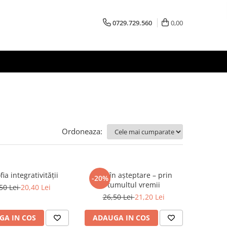
0729.729.560
0,00
Ordoneaza:
fia integrativității
Idei în așteptare – prin
-20%
tumultul vremii
50 Lei
20,40 Lei
26,50 Lei
21,20 Lei
GA IN COS
ADAUGA IN COS