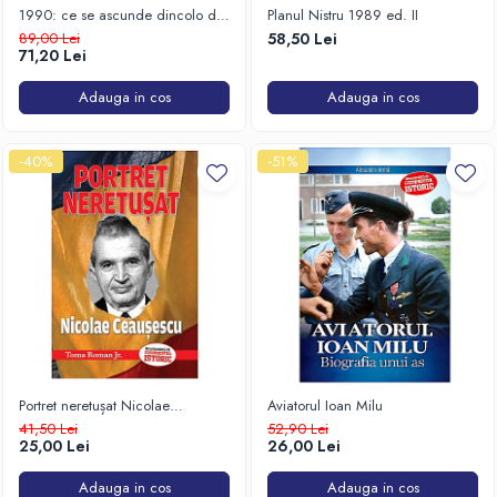
1990: ce se ascunde dincolo de
Planul Nistru 1989 ed. II
evenimentele din 13, 14,15
89,00 Lei
58,50 Lei
iunie?
71,20 Lei
Adauga in cos
Adauga in cos
-40%
-51%
Portret neretușat Nicolae
Aviatorul Ioan Milu
Ceaușescu
41,50 Lei
52,90 Lei
25,00 Lei
26,00 Lei
Adauga in cos
Adauga in cos