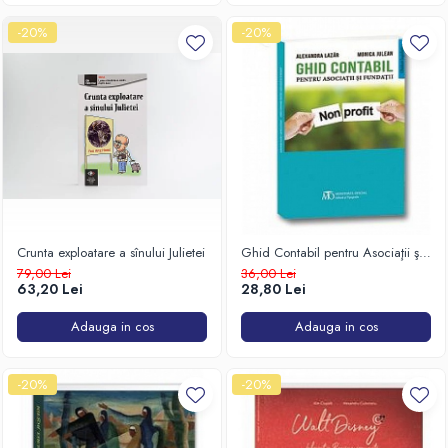
-20%
-20%
Crunta exploatare a sînului Julietei
Ghid Contabil pentru Asociaţii şi
Fundaţii
79,00 Lei
36,00 Lei
63,20 Lei
28,80 Lei
Adauga in cos
Adauga in cos
-20%
-20%