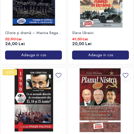
Glorie și dramă – Marina Regală
Slava Ukraini
Română 1940-1945
52,90 Lei
41,50 Lei
26,00 Lei
20,00 Lei
Adauga in cos
Adauga in cos
-20%