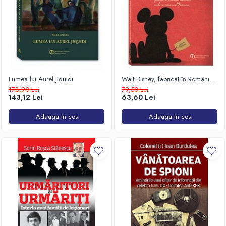
Lumea lui Aurel Jiquidi
Walt Disney, fabricat în România
comunistă
178,90 Lei
79,50 Lei
143,12 Lei
63,60 Lei
Adauga in cos
Adauga in cos