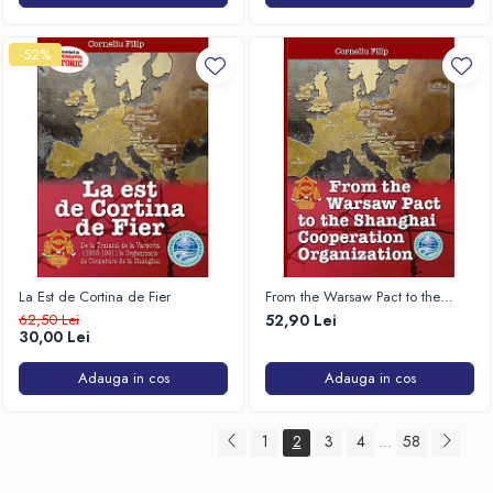
-52%
La Est de Cortina de Fier
From the Warsaw Pact to the
Shanghai Cooperation
62,50 Lei
52,90 Lei
Organization
30,00 Lei
Adauga in cos
Adauga in cos
1
2
3
4
58
...