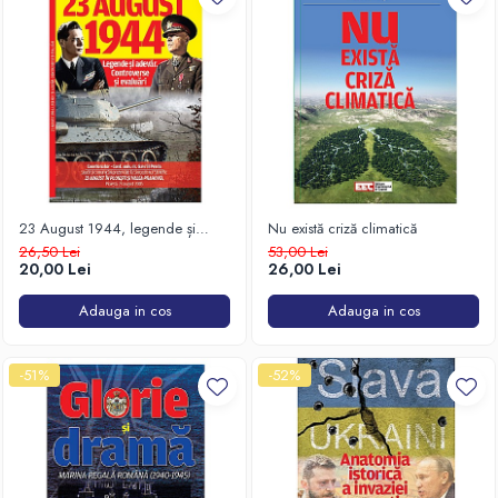
23 August 1944, legende și
Nu există criză climatică
adevăr. Controverse și evaluări
26,50 Lei
53,00 Lei
20,00 Lei
26,00 Lei
Adauga in cos
Adauga in cos
-51%
-52%