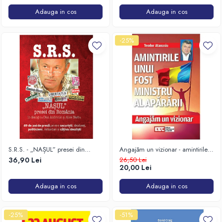
Adauga in cos
Adauga in cos
-25%
S.R.S. - „NAȘUL” presei din
Angajăm un vizionar - amintirile
România
unui fost ministru al Apărării
36,90 Lei
26,50 Lei
20,00 Lei
Adauga in cos
Adauga in cos
-25%
-51%