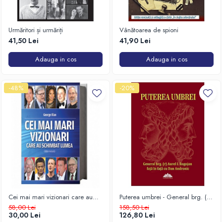
Urmăritori și urmăriți
Vânătoarea de spioni
41,50 Lei
41,90 Lei
Adauga in cos
Adauga in cos
-48%
-20%
Cei mai mari vizionari care au
Puterea umbrei - General brg. (r)
schimbat lumea
Aurel I. Rogojan față în față cu
58,00 Lei
158,50 Lei
Dan Andronic
30,00 Lei
126,80 Lei