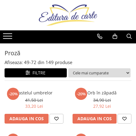
Comunicate
Cărți
Noutăți
Reviste
Produse
Noutăți
Capital
Artă
Cărți
Capital
Reviste
Cărți
Evenimentul Zilei
Beletristică
Reviste
Evenimentul Istoric
Comunicate
Reviste
Business și Economie
Evenimentul istoric - editii
Cărți
Proză
electronice
Cele mai vândute
Afiseaza:
49-
72
din
149
produse
Cultură generală
FILTRE
Cărți pentru copii
Dezvoltare personală
Castelul umbrelor
Orb în zăpadă
-20%
-20%
Drept/Legislație
41,50 Lei
34,90 Lei
Eseistica
33,20 Lei
27,92 Lei
Filosofie
ADAUGA IN COS
ADAUGA IN COS
Gastronomie
Hobby