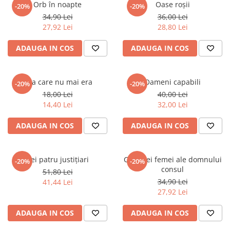
Orb în noapte
Oase roșii
-20%
-20%
Istorie
34,90 Lei
36,00 Lei
Istorie/Critica
27,92 Lei
28,80 Lei
Jurnale/Memorii
ADAUGA IN COS
ADAUGA IN COS
Manuale scolare/Cursuri
Medicină
Cea care nu mai era
Oameni capabili
-20%
-20%
Poezie
18,00 Lei
40,00 Lei
14,40 Lei
32,00 Lei
Politică/Geopolitică
Proză
ADAUGA IN COS
ADAUGA IN COS
Psihologie
Sociologie
Cei patru justițiari
Cele trei femei ale domnului
-20%
-20%
consul
Spiritualitate/Ezoterism
51,80 Lei
34,90 Lei
41,44 Lei
Sport
27,92 Lei
Stiinte/Educatie
ADAUGA IN COS
ADAUGA IN COS