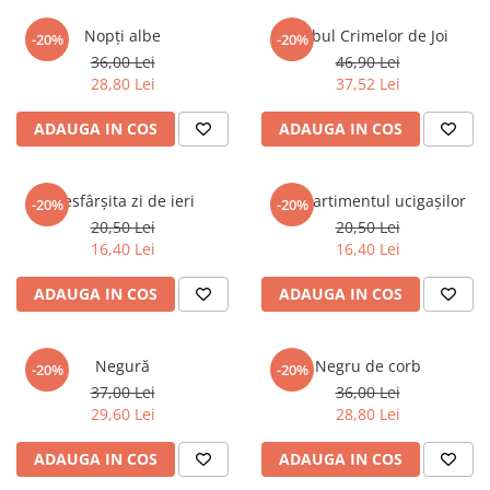
Nopți albe
Clubul Crimelor de Joi
-20%
-20%
36,00 Lei
46,90 Lei
28,80 Lei
37,52 Lei
ADAUGA IN COS
ADAUGA IN COS
Nesfârșita zi de ieri
Compartimentul ucigașilor
-20%
-20%
20,50 Lei
20,50 Lei
16,40 Lei
16,40 Lei
ADAUGA IN COS
ADAUGA IN COS
Negură
Negru de corb
-20%
-20%
37,00 Lei
36,00 Lei
29,60 Lei
28,80 Lei
ADAUGA IN COS
ADAUGA IN COS