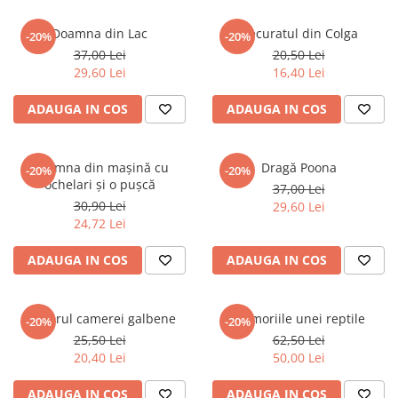
Doamna din Lac
Necuratul din Colga
-20%
-20%
37,00 Lei
20,50 Lei
29,60 Lei
16,40 Lei
ADAUGA IN COS
ADAUGA IN COS
Doamna din mașină cu
Dragă Poona
-20%
-20%
ochelari și o pușcă
37,00 Lei
30,90 Lei
29,60 Lei
24,72 Lei
ADAUGA IN COS
ADAUGA IN COS
Misterul camerei galbene
Memoriile unei reptile
-20%
-20%
25,50 Lei
62,50 Lei
20,40 Lei
50,00 Lei
ADAUGA IN COS
ADAUGA IN COS