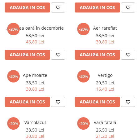
ADAUGA IN COS
ADAUGA IN COS
A cincea oară în decembrie
Aer rarefiat
-20%
-20%
58,50 Lei
38,50 Lei
46,80 Lei
30,80 Lei
ADAUGA IN COS
ADAUGA IN COS
Ape moarte
Vertigo
-20%
-20%
38,50 Lei
20,50 Lei
30,80 Lei
16,40 Lei
ADAUGA IN COS
ADAUGA IN COS
Vârcolacul
Vară fatală
-20%
-20%
38,50 Lei
26,50 Lei
30,80 Lei
21,20 Lei