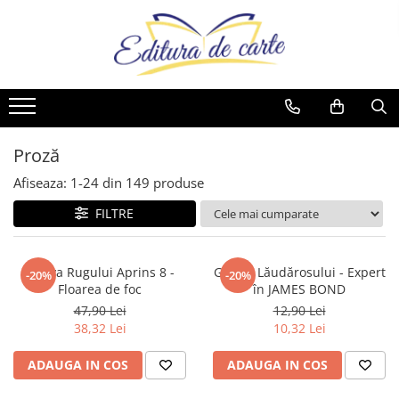
Comunicate
Cărți
Noutăți
Reviste
Produse
Noutăți
Capital
Artă
Cărți
Capital
Reviste
Cărți
Evenimentul Zilei
Beletristică
Reviste
Evenimentul Istoric
Comunicate
Reviste
Business și Economie
Evenimentul istoric - editii
Cărți
Proză
electronice
Cele mai vândute
Afiseaza:
1-
24
din
149
produse
Cultură generală
FILTRE
Cărți pentru copii
Dezvoltare personală
Arhiva Rugului Aprins 8 -
Ghidul Lăudărosului - Expert
-20%
-20%
Drept/Legislație
Floarea de foc
în JAMES BOND
Eseistica
47,90 Lei
12,90 Lei
38,32 Lei
10,32 Lei
Filosofie
Gastronomie
ADAUGA IN COS
ADAUGA IN COS
Hobby