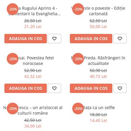
Istorie
Arhiva Rugului Aprins 4 -
Viața este o poveste - Ediție
-20%
-20%
Comentarii la Evanghelia
cartonată
Istorie/Critica
după Ioan
26,50 Lei
62,50 Lei
Jurnale/Memorii
21,20 Lei
50,00 Lei
Manuale scolare/Cursuri
ADAUGA IN COS
ADAUGA IN COS
Medicină
Poezie
Bonsai. Povestea fetei
Marin Preda. Răsfrângeri în
-20%
-20%
Politică/Geopolitică
norocoase
actualitate
Proză
52,90 Lei
50,90 Lei
42,32 Lei
40,72 Lei
Psihologie
Sociologie
ADAUGA IN COS
ADAUGA IN COS
Spiritualitate/Ezoterism
Sport
N. I. Herescu – un aristocrat al
Viața ca un selfie
-20%
-20%
culturii române
18,00 Lei
Stiinte/Educatie
42,50 Lei
14,40 Lei
34,00 Lei