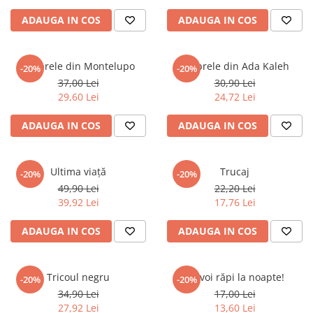
ADAUGA IN COS
ADAUGA IN COS
Umbrele din Montelupo
Umbrele din Ada Kaleh
-20%
-20%
37,00 Lei
30,90 Lei
29,60 Lei
24,72 Lei
ADAUGA IN COS
ADAUGA IN COS
Ultima viață
Trucaj
-20%
-20%
49,90 Lei
22,20 Lei
39,92 Lei
17,76 Lei
ADAUGA IN COS
ADAUGA IN COS
Tricoul negru
Te voi răpi la noapte!
-20%
-20%
34,90 Lei
17,00 Lei
27,92 Lei
13,60 Lei