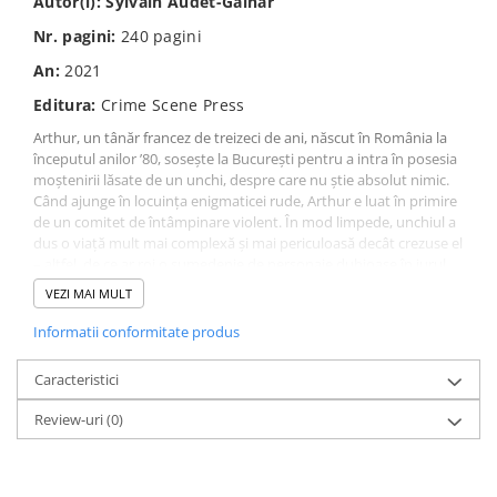
Autor(i):
Sylvain Audet-Găinar
Nr. pagini:
240
pagini
An:
2021
Editura:
Crime Scene Press
Arthur, un tânăr francez de treizeci de ani, născut în România la
începutul anilor ’80, sosește la București pentru a intra în posesia
moștenirii lăsate de un unchi, despre care nu știe absolut nimic.
Când ajunge în locuința enigmaticei rude, Arthur e luat în primire
de un comitet de întâmpinare violent. În mod limpede, unchiul a
dus o viață mult mai complexă și mai periculoasă decât crezuse el
– altfel, de ce ar roi o sumedenie de personaje dubioase în jurul
unui simplu proces de succesiune? Sigur, nu ajută nici faptul că
VEZI MAI MULT
unchiul a făcut parte din anturajul dictatorului, că a fost implicat
într-un proiect secret sau că a fost filat de Securitate…
Informatii conformitate produs
Pus în postura de detectiv amator, Arthur încearcă să dezlege
misterul existenței unchiului său, punându-și de multe ori viața în
Caracteristici
pericol și făcând descoperiri șocante. Iar singurul lui sprijin este
umorul debordant, dar și o serie de prieteni pe care și-i face pe
Review-uri
(0)
parcursul tumultuosului sejur în oraș.
O perspectivă unică asupra societății românești din trecut și din
prezent, realizată cu multă pricepere și haz.