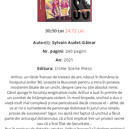
Istorie
Istorie/Critica
Jurnale/Memorii
30,90 Lei
24,72 Lei
Manuale scolare/Cursuri
Medicină
Autor(i):
Sylvain Audet-Găinar
Poezie
Nr. pagini:
240
pagini
Politică/Geopolitică
An:
2021
Editura:
Crime Scene Press
Proză
Arthur, un tânăr francez de treizeci de ani, născut în România la
Psihologie
începutul anilor ’80, sosește la București pentru a intra în posesia
Sociologie
moștenirii lăsate de un unchi, despre care nu știe absolut nimic.
Când ajunge în locuința enigmaticei rude, Arthur e luat în primire de
Spiritualitate/Ezoterism
un comitet de întâmpinare violent. În mod limpede, unchiul a dus o
viață mult mai complexă și mai periculoasă decât crezuse el – altfel, de
Sport
ce ar roi o sumedenie de personaje dubioase în jurul unui simplu
Stiinte/Educatie
proces de succesiune? Sigur, nu ajută nici faptul că unchiul a făcut
parte din anturajul dictatorului, că a fost implicat într-un proiect secret
sau că a fost filat de Securitate…
Pus în postura de detectiv amator, Arthur încearcă să dezlege misterul