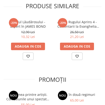
PRODUSE SIMILARE
Ghidul Lăudărosului -
Arhiva Rugului Aprins 4 -
-20%
-20%
Expert în JAMES BOND
Comentarii la Evanghelia
după Ioan
12,90 Lei
26,50 Lei
10,32 Lei
21,20 Lei
ADAUGA IN COS
ADAUGA IN COS
PROMOȚII
Viața mea printre artiști.
Spion în două regimuri
NOU
NOU
Confesiunile unui spectator
65,00 Lei
fidel
55,00 Lei