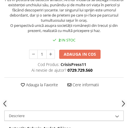
existenței unchiului său, punându-și de multe ori viața în pericol și
făcând descoperiri șocante. Iar singurul lui sprijin este umorul
debordant, dar și o serie de prieteni pe care și-i face pe parcursul
tumultuosului sejur în oraș.
O perspectivă unică asupra societății românești din trecut și din
prezent, realizată cu multă pricepere și haz.
2
IN STOC
ADAUGA IN COS
Cod Produs:
CrisisPress11
Ai nevoie de ajutor?
0729.729.560
Adauga la Favorite
Cere informatii
Descriere