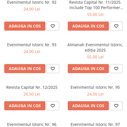
Evenimentul Istoric Nr. 92
Revista Capital Nr. 11/2025.
Istorie
Include Top 100 Performeri
24,00 Lei
din Sănătate
55,00 Lei
Istorie/Critica
Jurnale/Memorii
ADAUGA IN COS
ADAUGA IN COS
Manuale scolare/Cursuri
Medicină
Evenimentul Istoric Nr. 93
Almanah Evenimentul Istoric,
Poezie
ediția 2025
24,00 Lei
55,00 Lei
Politică/Geopolitică
Proză
ADAUGA IN COS
ADAUGA IN COS
Psihologie
Sociologie
Revista Capital Nr. 12/2025
Evenimentul Istoric Nr. 95
Spiritualitate/Ezoterism
26,50 Lei
24,00 Lei
Sport
ADAUGA IN COS
ADAUGA IN COS
Stiinte/Educatie
Evenimentul Istoric Nr. 96
Evenimentul Istoric Nr. 97