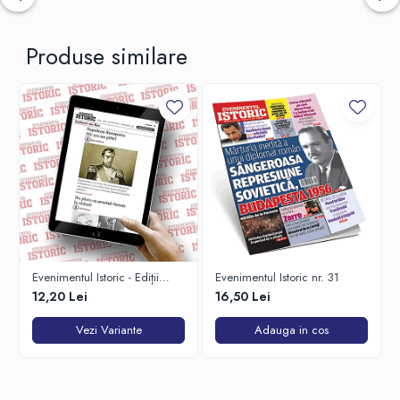
Produse similare
Evenimentul Istoric - Ediții
Evenimentul Istoric nr. 31
Electronice
12,20 Lei
16,50 Lei
Vezi Variante
Adauga in cos