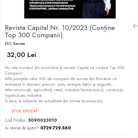
Istorie
Istorie/Critica
Revista Capital Nr. 10/2023 (Conține
Jurnale/Memorii
Top 300 Companii)
Manuale scolare/Cursuri
EEC Reviste
Medicină
32,00 Lei
Poezie
Politică/Geopolitică
Nu rata numărul din octombrie al revistei Capital ce conține Top 300
Companii!
Proză
Află poveștile celor 300 de companii de succes din România ce
Psihologie
activează în domenii precum: auto, energie, bănci şi asigurări,
telecomunicaţii, agricultură, retail, industrie farmaceutică, construcţii,
Sociologie
logistică sau industrie.
În plus, ai subiecte de actualitate din lumea business-ului.
Spiritualitate/Ezoterism
STOC EPUIZAT
Sport
Cod Produs:
5090023010
Stiinte/Educatie
Ai nevoie de ajutor?
0729.729.560