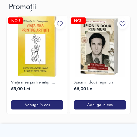
Promoții
NOU
NOU
Viața mea printre artiști.
Spion în două regimuri
Confesiunile unui spectator
55,00 Lei
65,00 Lei
fidel
Adauga in cos
Adauga in cos