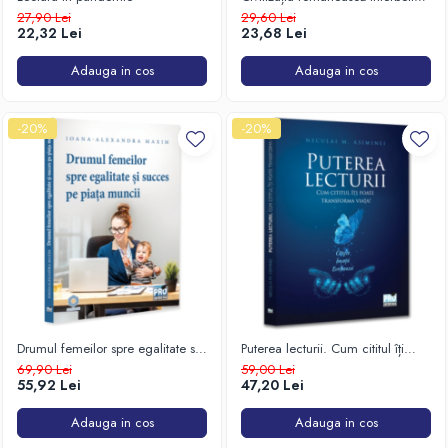
(1918-1940)
27,90 Lei
29,60 Lei
Istorie
22,32 Lei
23,68 Lei
Istorie/Critica
Adauga in cos
Adauga in cos
Jurnale/Memorii
Manuale scolare/Cursuri
-20%
-20%
Medicină
Poezie
Politică/Geopolitică
Proză
Psihologie
Sociologie
Spiritualitate/Ezoterism
Drumul femeilor spre egalitate si
Puterea lecturii. Cum cititul îți
Sport
succes pe piața muncii
poate transforma viața!
69,90 Lei
59,00 Lei
55,92 Lei
47,20 Lei
Stiinte/Educatie
Adauga in cos
Adauga in cos