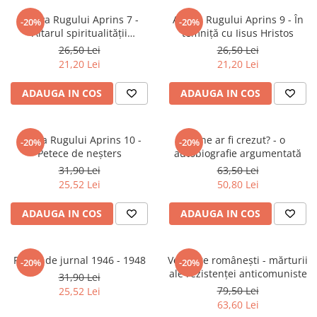
Eseistica
Arhiva Rugului Aprins 7 -
Arhiva Rugului Aprins 9 - În
-20%
-20%
Altarul spiritualității
temniță cu Iisus Hristos
Filosofie
romanești
26,50 Lei
26,50 Lei
Gastronomie
21,20 Lei
21,20 Lei
Hobby
ADAUGA IN COS
ADAUGA IN COS
Istorie
Istorie/Critica
Arhiva Rugului Aprins 10 -
Cine ar fi crezut? - o
-20%
-20%
Jurnale/Memorii
Petece de neșters
autobiografie argumentată
Manuale scolare/Cursuri
31,90 Lei
63,50 Lei
25,52 Lei
50,80 Lei
Medicină
Poezie
ADAUGA IN COS
ADAUGA IN COS
Politică/Geopolitică
Proză
Pagini de jurnal 1946 - 1948
Vertebre românești - mărturii
-20%
-20%
ale rezistenței anticomuniste
31,90 Lei
Psihologie
79,50 Lei
25,52 Lei
Sociologie
63,60 Lei