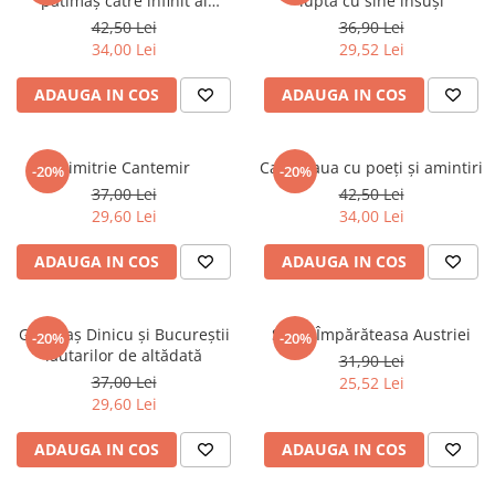
pătimaș către infinit al
luptă cu sine însuşi
Prințesei X
42,50 Lei
36,90 Lei
34,00 Lei
29,52 Lei
ADAUGA IN COS
ADAUGA IN COS
Dimitrie Cantemir
Cafeneaua cu poeți și amintiri
-20%
-20%
37,00 Lei
42,50 Lei
29,60 Lei
34,00 Lei
ADAUGA IN COS
ADAUGA IN COS
Grigoraș Dinicu și Bucureștii
SISSI. Împărăteasa Austriei
-20%
-20%
lăutarilor de altădată
31,90 Lei
37,00 Lei
25,52 Lei
29,60 Lei
ADAUGA IN COS
ADAUGA IN COS