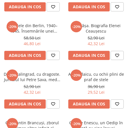
Spiritualitate/Ezoterism
ADAUGA IN COS
ADAUGA IN COS
Sport
Stiinte/Educatie
Jurnalele din Berlin, 1940–
Tovarășa. Biografia Elenei
-20%
-20%
Noutăți
1945. Însemnările unei
Ceaușescu
Cărți
prințese ruse
58,50 Lei
52,90 Lei
46,80 Lei
42,32 Lei
Reviste
Reviste
ADAUGA IN COS
ADAUGA IN COS
Capital
Evenimentul Istoric
De la Stalingrad, cu dragoste.
Aurel Vlaicu, cu ochii plini de
-20%
-20%
Evenimentul istoric - editii
Jurnalul lui Petre Sava, medic
praf de stele
electronice
militar pe Frontul de Est
52,90 Lei
36,90 Lei
(1942) și jurnalul soției sale,
42,32 Lei
29,52 Lei
Luiza
ADAUGA IN COS
ADAUGA IN COS
Constantin Brancuși, zborul
George Enescu, un Oedip în
-20%
-20%