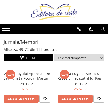
Toate Produsele
Produse
Noutăți
Comunicate
Reviste
Cărți
Capital
Comunicate
Reviste
Cărți
Evenimentul Zilei
Jurnale/Memorii
Cărți
Afiseaza:
49-
72
din
125
produse
Artă
FILTRE
Beletristică
Business și Economie
Arhiva Rugului Aprins 3 - De
Arhiva Rugului Aprins 5 -
-20%
-20%
Cele mai vândute
La Antim La Pocrov - Mărturii
Răsboiul nevăzut al lui Paisie
cel Mare
Cultură generală
20,90 Lei
31,90 Lei
16,72 Lei
25,52 Lei
Cărți pentru copii
Dezvoltare personală
ADAUGA IN COS
ADAUGA IN COS
Drept/Legislație