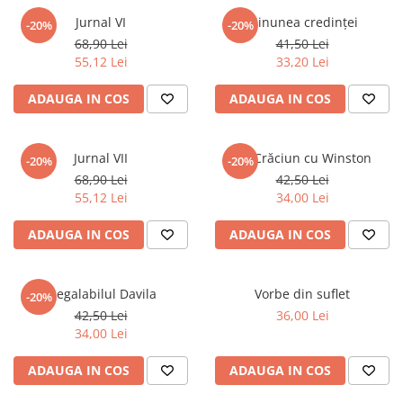
Jurnal VI
Minunea credinței
-20%
-20%
68,90 Lei
41,50 Lei
55,12 Lei
33,20 Lei
ADAUGA IN COS
ADAUGA IN COS
Jurnal VII
Un Crăciun cu Winston
-20%
-20%
68,90 Lei
42,50 Lei
55,12 Lei
34,00 Lei
ADAUGA IN COS
ADAUGA IN COS
Inegalabilul Davila
Vorbe din suflet
-20%
42,50 Lei
36,00 Lei
34,00 Lei
ADAUGA IN COS
ADAUGA IN COS