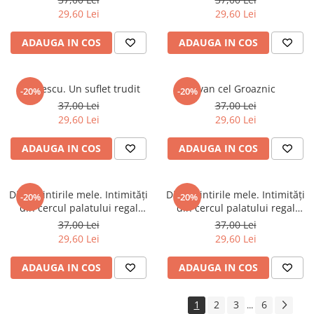
29,60 Lei
29,60 Lei
ADAUGA IN COS
ADAUGA IN COS
Eminescu. Un suflet trudit
Ivan cel Groaznic
-20%
-20%
37,00 Lei
37,00 Lei
29,60 Lei
29,60 Lei
ADAUGA IN COS
ADAUGA IN COS
Din amintirile mele. Intimități
Din amintirile mele. Intimități
-20%
-20%
din cercul palatului regal
din cercul palatului regal
Vol.1
Vol.2
37,00 Lei
37,00 Lei
29,60 Lei
29,60 Lei
ADAUGA IN COS
ADAUGA IN COS
1
2
3
6
...