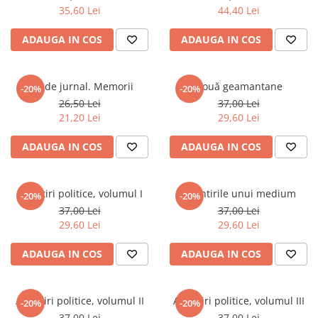
35,60 Lei
44,40 Lei
ADAUGA IN COS
ADAUGA IN COS
File de jurnal. Memorii
Nouă geamantane
-20%
-20%
26,50 Lei
37,00 Lei
21,20 Lei
29,60 Lei
ADAUGA IN COS
ADAUGA IN COS
Amintiri politice, volumul I
Amintirile unui medium
-20%
-20%
37,00 Lei
37,00 Lei
29,60 Lei
29,60 Lei
ADAUGA IN COS
ADAUGA IN COS
Amintiri politice, volumul II
Amintiri politice, volumul III
-20%
-20%
37,00 Lei
37,00 Lei