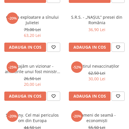
Crunta exploatare a sînului
S.R.S. - „NAȘUL” presei din
-20%
Julietei
România
79,00 Lei
36,90 Lei
63,20 Lei
ADAUGA IN COS
ADAUGA IN COS
Angajăm un vizionar -
Cimitirul nevaccinaților
-25%
-52%
amintirile unui fost ministru
62,50 Lei
al Apărării
26,50 Lei
30,00 Lei
20,00 Lei
ADAUGA IN COS
ADAUGA IN COS
Skorzeny. Cel mai periculos
Oameni de seamă -
-20%
-20%
om din Europa
economiști
44,50 Lei
55,50 Lei