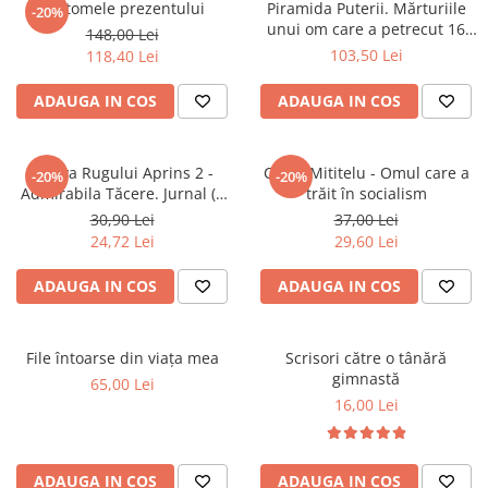
Fantomele prezentului
Piramida Puterii. Mărturiile
-20%
Istorie
unui om care a petrecut 16
148,00 Lei
ani în culisele Palatului
103,50 Lei
118,40 Lei
Istorie/Critica
Victoria și ale Parlamentului
Jurnale/Memorii
ADAUGA IN COS
ADAUGA IN COS
Manuale scolare/Cursuri
Medicină
Arhiva Rugului Aprins 2 -
Cezar Mititelu - Omul care a
-20%
-20%
Poezie
Admirabila Tăcere. Jurnal (2
trăit în socialism
Iulie1967 - 29 Septembrie
30,90 Lei
37,00 Lei
Politică/Geopolitică
1968)
24,72 Lei
29,60 Lei
Proză
ADAUGA IN COS
ADAUGA IN COS
Psihologie
Sociologie
File întoarse din viața mea
Scrisori către o tânără
Spiritualitate/Ezoterism
gimnastă
65,00 Lei
Sport
16,00 Lei
Stiinte/Educatie
ADAUGA IN COS
ADAUGA IN COS