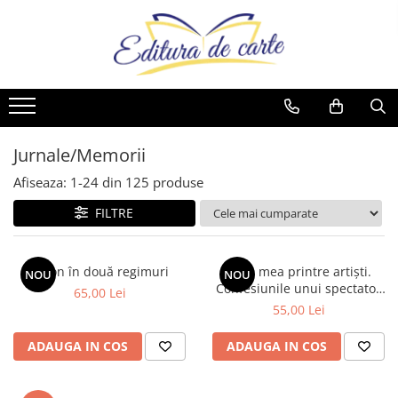
Comunicate
Cărți
Noutăți
Reviste
Produse
Noutăți
Capital
Artă
Cărți
Capital
Reviste
Cărți
Evenimentul Zilei
Beletristică
Reviste
Evenimentul Istoric
Comunicate
Reviste
Business și Economie
Evenimentul istoric - editii
Cărți
Jurnale/Memorii
electronice
Cele mai vândute
Afiseaza:
1-
24
din
125
produse
Cultură generală
FILTRE
Cărți pentru copii
Dezvoltare personală
Spion în două regimuri
Viața mea printre artiști.
NOU
NOU
Drept/Legislație
Confesiunile unui spectator
65,00 Lei
fidel
Eseistica
55,00 Lei
Filosofie
ADAUGA IN COS
ADAUGA IN COS
Gastronomie
Hobby