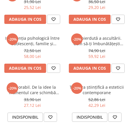
31,90 Lei
36,50 Lei
25,52 Lei
29,20 Lei
ADAUGA IN COS
ADAUGA IN COS
Intervenția psihologică între
Arta pierdută a ascultării.
-20%
-20%
adolescenți, familie și
Cum să-ți îmbunătățești
societate
relațiile învățând să-i asculți
72,50 Lei
74,90 Lei
pe ceilalți
58,00 Lei
59,92 Lei
ADAUGA IN COS
ADAUGA IN COS
Memorabil. De la idee la
Turnura științifică a esteticii
-20%
-20%
momentul care schimbă
contemporane
lumea
33,90 Lei
52,86 Lei
27,12 Lei
42,29 Lei
INDISPONIBIL
INDISPONIBIL