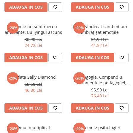
Spiritualitate/Ezoterism
ADAUGA IN COS
ADAUGA IN COS
Sport
Stiinte/Educatie
Glumele nu sunt mereu
M-am vindecat când mi-am
-20%
-20%
Noutăți
amuzante. Bullyingul ascuns
îmbrățișat emoțiile
Cărți
30,90 Lei
51,90 Lei
24,72 Lei
41,52 Lei
Reviste
Reviste
ADAUGA IN COS
ADAUGA IN COS
Capital
Evenimentul Istoric
Ciudata Sally Diamond
Pedagogie. Compendiu.
-20%
-20%
Evenimentul istoric - editii
Fundamentele pedagogiei,
58,50 Lei
electronice
teoria si metodologia
95,50 Lei
46,80 Lei
curriculumului, teoria si
76,40 Lei
metodologia instruirii, teoria
si metodologia evaluarii,
ADAUGA IN COS
ADAUGA IN COS
problematica educatiei
contemporane.
Omul multiplicat
Dilemele psihologiei
-20%
-20%