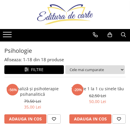
Toate Produsele
Produse
Noutăți
Comunicate
Reviste
Cărți
Capital
Comunicate
Reviste
Cărți
Evenimentul Zilei
Psihologie
Cărți
Afiseaza:
1-
18
din
18
produse
Artă
FILTRE
Beletristică
Business și Economie
Psihanaliză și psihoterapie
Terapie 1 la 1 cu sinele tău
-56%
-20%
Cele mai vândute
psihanalitică
62,50 Lei
Cultură generală
79,50 Lei
50,00 Lei
35,00 Lei
Cărți pentru copii
Dezvoltare personală
ADAUGA IN COS
ADAUGA IN COS
Drept/Legislație