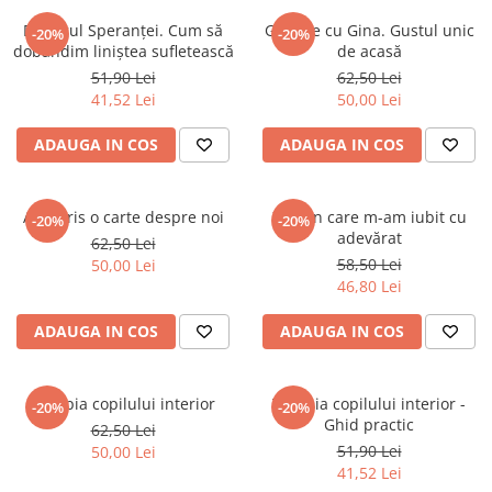
Eseistica
Dialogul Speranței. Cum să
Gătește cu Gina. Gustul unic
-20%
-20%
dobândim liniștea sufletească
de acasă
Filosofie
51,90 Lei
62,50 Lei
Gastronomie
41,52 Lei
50,00 Lei
Hobby
ADAUGA IN COS
ADAUGA IN COS
Istorie
Istorie/Critica
Am scris o carte despre noi
Ziua în care m-am iubit cu
-20%
-20%
Jurnale/Memorii
adevărat
62,50 Lei
Manuale scolare/Cursuri
58,50 Lei
50,00 Lei
46,80 Lei
Medicină
Poezie
ADAUGA IN COS
ADAUGA IN COS
Politică/Geopolitică
Proză
Terapia copilului interior
Terapia copilului interior -
-20%
-20%
Ghid practic
62,50 Lei
Psihologie
51,90 Lei
50,00 Lei
Sociologie
41,52 Lei