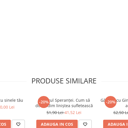
PRODUSE SIMILARE
cu sinele tău
Dialogul Speranței. Cum să
Gătește cu Gin
-20%
-20%
dobândim liniștea sufletească
a
0,00 Lei
51,90 Lei
41,52 Lei
62,50 L
COS
ADAUGA IN COS
ADAUGA I