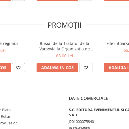
PROMOȚII
ă regimuri
Rusia, de la Tratatul de la
File întoar
Varșovia la Organizația de
Lei
65
Cooperare de la Shanghai și
65,00 Lei
BRICS plus
COS
ADAUGA IN COS
ADAUGA I
DATE COMERCIALE
 Plata
S.C. EDITURA EVENIMENTUL SI C
S.R.L.
e Retur
J2010000758401
Produselor
RO26434909