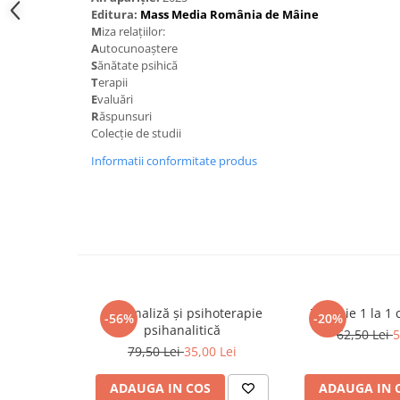
Spiritualitate/Ezoterism
Editura:
Mass Media România de Mâine
M
iza relațiilor:
Sport
A
utocunoaștere
Stiinte/Educatie
S
ănătate psihică
T
erapii
Noutăți
E
valuări
Cărți
R
ăspunsuri
Colecție de studii
Reviste
Informatii conformitate produs
Reviste
Capital
Evenimentul Istoric
Evenimentul istoric - editii
electronice
Psihanaliză și psihoterapie
Terapie 1 la 1 
-56%
-20%
psihanalitică
62,50 Lei
5
79,50 Lei
35,00 Lei
ADAUGA IN COS
ADAUGA IN 