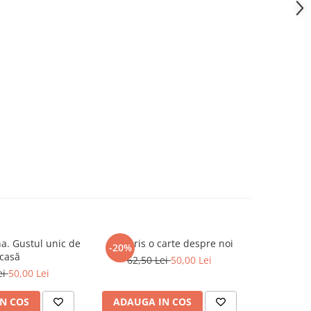
a. Gustul unic de
Am scris o carte despre noi
Ziua în 
-20%
-20%
casă
62,50 Lei
50,00 Lei
ei
50,00 Lei
58,5
N COS
ADAUGA IN COS
ADAUG