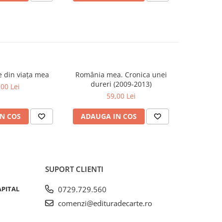
se din viața mea
România mea. Cronica unei
Zăpada îns
-20%
dureri (2009-2013)
unui so
,00 Lei
Fr
59,00 Lei
63,5
N COS
ADAUGA IN COS
ADAUG
SUPORT CLIENTI
APITAL
0729.729.560
comenzi@edituradecarte.ro