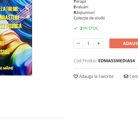
T
erapii
E
valuări
R
ăspunsuri
Colecție de studii
2
IN STOC
ADAUG
Cod Produs:
EDMASSMEDIA54
Adauga la Favorite
Cere 