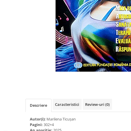
Eseistica
Filosofie
Gastronomie
Hobby
Istorie
Istorie/Critica
Jurnale/Memorii
Manuale scolare/Cursuri
Medicină
Poezie
Politică/Geopolitică
Caracteristici
Review-uri
(0)
Descriere
Proză
Psihologie
Autor(i):
Marilena Ticușan
Sociologie
Pagini:
302+4
An apariție:
2025