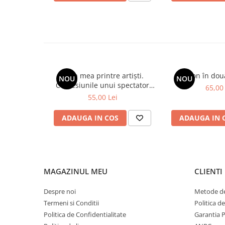
Viața mea printre artiști.
Spion în dou
NOU
NOU
Confesiunile unui spectator
65,00 
fidel
55,00 Lei
ADAUGA IN COS
ADAUGA IN 
MAGAZINUL MEU
CLIENTI
Despre noi
Metode de
Termeni si Conditii
Politica d
Politica de Confidentialitate
Garantia 