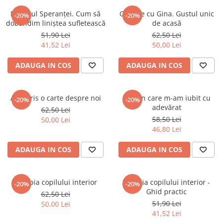
Istorie
Dialogul Speranței. Cum să
Gătește cu Gina. Gustul unic
-20%
-20%
dobândim liniștea sufletească
de acasă
Istorie/Critica
51,90 Lei
62,50 Lei
Jurnale/Memorii
41,52 Lei
50,00 Lei
Manuale scolare/Cursuri
ADAUGA IN COS
ADAUGA IN COS
Medicină
Poezie
Am scris o carte despre noi
Ziua în care m-am iubit cu
-20%
-20%
Politică/Geopolitică
adevărat
62,50 Lei
Proză
58,50 Lei
50,00 Lei
46,80 Lei
Psihologie
Sociologie
ADAUGA IN COS
ADAUGA IN COS
Spiritualitate/Ezoterism
Sport
Terapia copilului interior
Terapia copilului interior -
-20%
-20%
Ghid practic
62,50 Lei
Stiinte/Educatie
51,90 Lei
50,00 Lei
41,52 Lei