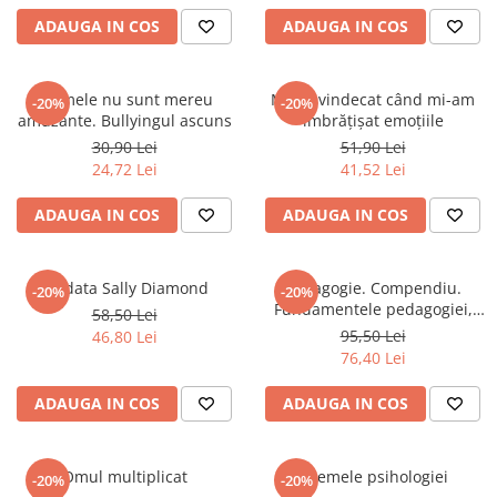
ADAUGA IN COS
ADAUGA IN COS
Glumele nu sunt mereu
M-am vindecat când mi-am
-20%
-20%
amuzante. Bullyingul ascuns
îmbrățișat emoțiile
30,90 Lei
51,90 Lei
24,72 Lei
41,52 Lei
ADAUGA IN COS
ADAUGA IN COS
Ciudata Sally Diamond
Pedagogie. Compendiu.
-20%
-20%
Fundamentele pedagogiei,
58,50 Lei
teoria si metodologia
95,50 Lei
46,80 Lei
curriculumului, teoria si
76,40 Lei
metodologia instruirii, teoria
si metodologia evaluarii,
ADAUGA IN COS
ADAUGA IN COS
problematica educatiei
contemporane.
Omul multiplicat
Dilemele psihologiei
-20%
-20%