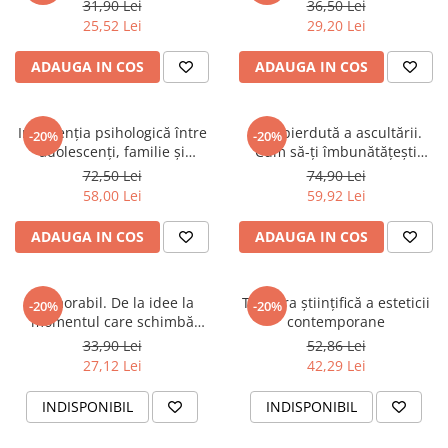
31,90 Lei
36,50 Lei
25,52 Lei
29,20 Lei
ADAUGA IN COS
ADAUGA IN COS
Intervenția psihologică între
Arta pierdută a ascultării.
-20%
-20%
adolescenți, familie și
Cum să-ți îmbunătățești
societate
relațiile învățând să-i asculți
72,50 Lei
74,90 Lei
pe ceilalți
58,00 Lei
59,92 Lei
ADAUGA IN COS
ADAUGA IN COS
Memorabil. De la idee la
Turnura științifică a esteticii
-20%
-20%
momentul care schimbă
contemporane
lumea
33,90 Lei
52,86 Lei
27,12 Lei
42,29 Lei
INDISPONIBIL
INDISPONIBIL