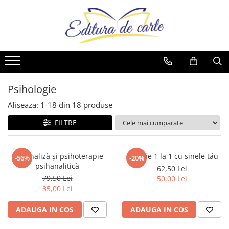
Comunicate
Cărți
Noutăți
Reviste
Produse
Noutăți
Capital
Artă
Cărți
Capital
Reviste
Cărți
Evenimentul Zilei
Beletristică
Reviste
Evenimentul Istoric
Comunicate
Reviste
Business și Economie
Evenimentul istoric - editii
Cărți
Psihologie
electronice
Cele mai vândute
Afiseaza:
1-
18
din
18
produse
Cultură generală
FILTRE
Cărți pentru copii
Dezvoltare personală
Psihanaliză și psihoterapie
Terapie 1 la 1 cu sinele tău
-56%
-20%
Drept/Legislație
psihanalitică
62,50 Lei
Eseistica
79,50 Lei
50,00 Lei
35,00 Lei
Filosofie
Gastronomie
ADAUGA IN COS
ADAUGA IN COS
Hobby