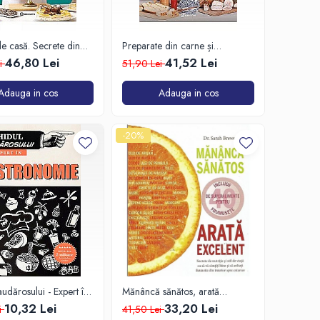
 de casă. Secrete din
Preparate din carne și
 Ginei
afumături
46,80 Lei
41,52 Lei
ei
51,90 Lei
Adauga in cos
Adauga in cos
-20%
udărosului - Expert în
Mănâncă sănătos, arată
ONOMIE
excelent
10,32 Lei
33,20 Lei
i
41,50 Lei