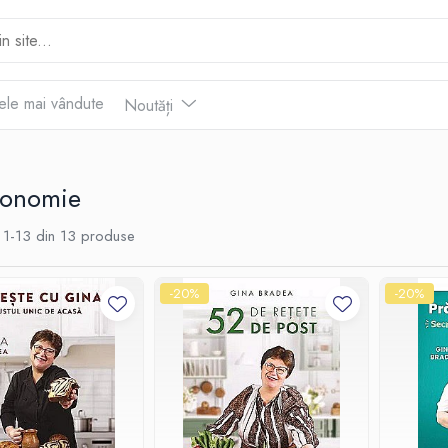
ele mai vândute
Noutăți
ronomie
1-
13
din
13
produse
-20%
-20%