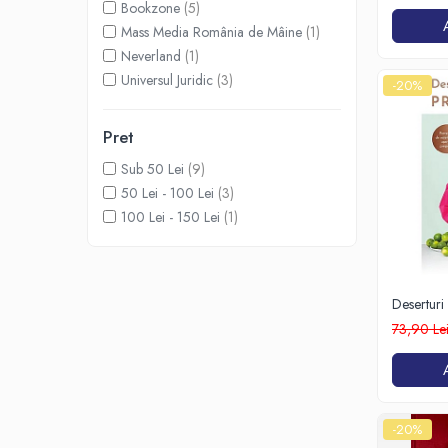
Spiritualitate/Ezoterism
Bookzone
(5)
Mass Media România de Mâine
(1)
Sport
Neverland
(1)
Stiinte/Educatie
Universul Juridic
(3)
-20%
Noutăți
Cărți
Pret
Reviste
Sub 50 Lei
(9)
Reviste
50 Lei - 100 Lei
(3)
Capital
100 Lei - 150 Lei
(1)
Evenimentul Istoric
Evenimentul istoric - editii
electronice
Deserturi
PRĂJITU
73,90 Le
-20%