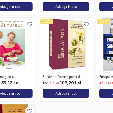
Adauga in cos
Adauga in cos
-20%
-20%
 magice cu
Bucătărie. Rețetar general.
Europa săn
RELA
Ediție revizuită și adăugită
viață
59,12 Lei
109,20 Lei
i
136,50 Lei
45,00 L
Adauga in cos
Adauga in cos