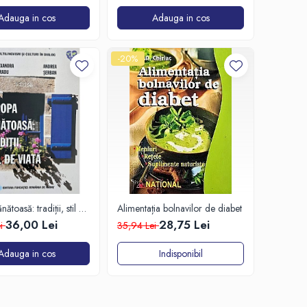
Adauga in cos
Adauga in cos
-20%
ătoasă: tradiții, stil de
Alimentația bolnavilor de diabet
36,00 Lei
28,75 Lei
ei
35,94 Lei
Adauga in cos
Indisponibil