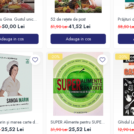
u Gina. Gustul unic
52 de rețete de post
Prăjituri
bucataria
50,00 Lei
41,52 Lei
i
51,90 Lei
58,50 L
Adauga in cos
Adauga in cos
-20%
-20%
in și marea carte de
SUPER Alimente pentru SUPER
Ghidul La
românilor
sănătate
GASTR
25,52 Lei
25,52 Lei
i
31,90 Lei
12,90 Le