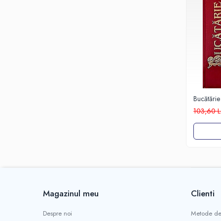
Bucătărie 
a X-a
103,60 L
Magazinul meu
Clienti
Despre noi
Metode de