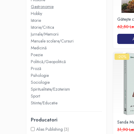
Eseistica
Gastronomie
Hobby
Filosofie
Gătește c
Istorie
de acasă
Gastronomie
62,50 Le
Istorie/Critica
Jurnale/Memorii
Hobby
Manuale scolare/Cursuri
Istorie
Medicină
Istorie/Critica
Poezie
-20%
Politică/Geopolitică
Jurnale/Memorii
Proză
Manuale scolare/Cursuri
Psihologie
Medicină
Sociologie
Spiritualitate/Ezoterism
Poezie
Sport
Politică/Geopolitică
Stiinte/Educatie
Proză
Psihologie
Producatori
Sanda Mar
Sociologie
bucate a 
Alias Publishing
(3)
31,90 Le