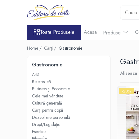
Toate Produsele
Produse
Noutăți
Toate Produsele
Acasa
C
Produse
Comunicate
Reviste
Cărți
Capital
Comunicate
Reviste
Home /
Cărți /
Gastronomie
Cărți
Evenimentul Zilei
Gast
Cărți
Gastronomie
Artă
Afiseaza:
Artă
Beletristică
Beletristică
Business și Economie
Business și Economie
-20%
Cele mai vândute
Cele mai vândute
Cultură generală
Cultură generală
Cărți pentru copii
Cărți pentru copii
Dezvoltare personală
Drept/Legislație
Dezvoltare personală
Eseistica
Drept/Legislație
Filosofie