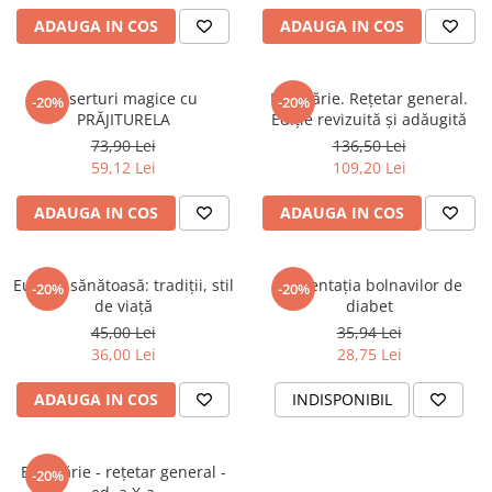
Spiritualitate/Ezoterism
ADAUGA IN COS
ADAUGA IN COS
Sport
Stiinte/Educatie
Deserturi magice cu
Bucătărie. Rețetar general.
-20%
-20%
Noutăți
PRĂJITURELA
Ediție revizuită și adăugită
Cărți
73,90 Lei
136,50 Lei
59,12 Lei
109,20 Lei
Reviste
Reviste
ADAUGA IN COS
ADAUGA IN COS
Capital
Evenimentul Istoric
Europa sănătoasă: tradiții, stil
Alimentația bolnavilor de
-20%
-20%
Evenimentul istoric - editii
de viață
diabet
electronice
45,00 Lei
35,94 Lei
36,00 Lei
28,75 Lei
ADAUGA IN COS
INDISPONIBIL
Bucătărie - rețetar general -
-20%