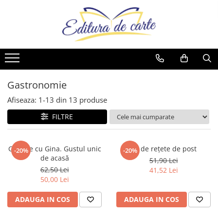
Toate Produsele
Produse
Noutăți
Comunicate
Reviste
Cărți
Capital
Comunicate
Reviste
Cărți
Evenimentul Zilei
Gastronomie
Cărți
Afiseaza:
1-
13
din
13
produse
Artă
FILTRE
Beletristică
Business și Economie
Gătește cu Gina. Gustul unic
52 de rețete de post
-20%
-20%
Cele mai vândute
de acasă
51,90 Lei
Cultură generală
62,50 Lei
41,52 Lei
50,00 Lei
Cărți pentru copii
Dezvoltare personală
ADAUGA IN COS
ADAUGA IN COS
Drept/Legislație