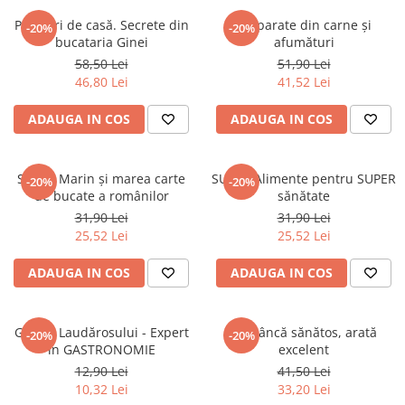
Eseistica
Prăjituri de casă. Secrete din
Preparate din carne și
-20%
-20%
bucataria Ginei
afumături
Filosofie
58,50 Lei
51,90 Lei
Gastronomie
46,80 Lei
41,52 Lei
Hobby
ADAUGA IN COS
ADAUGA IN COS
Istorie
Istorie/Critica
Sanda Marin și marea carte
SUPER Alimente pentru SUPER
-20%
-20%
Jurnale/Memorii
de bucate a românilor
sănătate
Manuale scolare/Cursuri
31,90 Lei
31,90 Lei
25,52 Lei
25,52 Lei
Medicină
Poezie
ADAUGA IN COS
ADAUGA IN COS
Politică/Geopolitică
Proză
Ghidul Laudărosului - Expert
Mănâncă sănătos, arată
-20%
-20%
în GASTRONOMIE
excelent
Psihologie
12,90 Lei
41,50 Lei
Sociologie
10,32 Lei
33,20 Lei