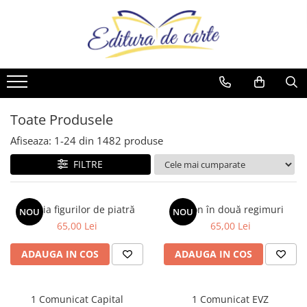
Comunicate
Cărți
Noutăți
Reviste
Produse
Noutăți
Capital
Artă
Cărți
Capital
Reviste
Cărți
Evenimentul Zilei
Beletristică
Reviste
Evenimentul Istoric
Comunicate
Reviste
Business și Economie
Evenimentul istoric - editii
Cărți
Toate Produsele
electronice
Cele mai vândute
Afiseaza:
1-
24
din
1482
produse
Cultură generală
FILTRE
Cărți pentru copii
Dezvoltare personală
Galeria figurilor de piatră
Spion în două regimuri
NOU
NOU
Drept/Legislație
65,00 Lei
65,00 Lei
Eseistica
ADAUGA IN COS
ADAUGA IN COS
Filosofie
Gastronomie
1 Comunicat Capital
1 Comunicat EVZ
Hobby