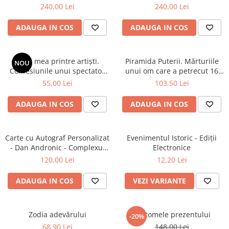
240,00 Lei
240,00 Lei
Istorie
Istorie/Critica
ADAUGA IN COS
ADAUGA IN COS
Jurnale/Memorii
Manuale scolare/Cursuri
Viața mea printre artiști.
Piramida Puterii. Mărturiile
NOU
Confesiunile unui spectator
unui om care a petrecut 16
Medicină
fidel
ani în culisele Palatului
55,00 Lei
103,50 Lei
Poezie
Victoria și ale Parlamentului
ADAUGA IN COS
ADAUGA IN COS
Politică/Geopolitică
Proză
Carte cu Autograf Personalizat
Psihologie
Evenimentul Istoric - Ediții
- Dan Andronic - Complexul
Electronice
Sociologie
Înaltei Porți - Ediție limitată
120,00 Lei
12,20 Lei
Spiritualitate/Ezoterism
ADAUGA IN COS
VEZI VARIANTE
Sport
Stiinte/Educatie
Zodia adevărului
Fantomele prezentului
-20%
68,90 Lei
148,00 Lei