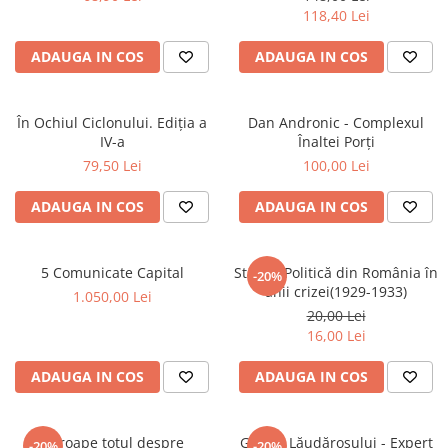
118,40 Lei
ADAUGA IN COS
ADAUGA IN COS
În Ochiul Ciclonului. Ediția a
Dan Andronic - Complexul
IV-a
Înaltei Porți
79,50 Lei
100,00 Lei
ADAUGA IN COS
ADAUGA IN COS
5 Comunicate Capital
Stânga Politică din România în
-20%
anii crizei(1929-1933)
1.050,00 Lei
20,00 Lei
16,00 Lei
ADAUGA IN COS
ADAUGA IN COS
Aproape totul despre
Ghidul Lăudărosului - Expert
-20%
-20%