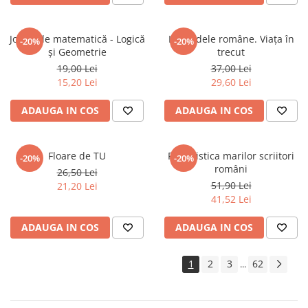
Jocuri de matematică - Logică
Legendele române. Viața în
-20%
-20%
și Geometrie
trecut
19,00 Lei
37,00 Lei
15,20 Lei
29,60 Lei
ADAUGA IN COS
ADAUGA IN COS
Floare de TU
Publicistica marilor scriitori
-20%
-20%
români
26,50 Lei
51,90 Lei
21,20 Lei
41,52 Lei
ADAUGA IN COS
ADAUGA IN COS
1
2
3
62
...