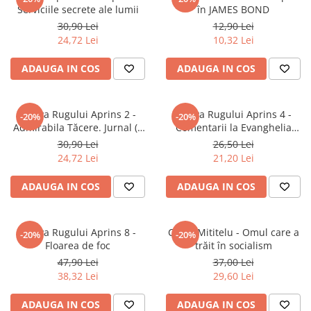
Serviciile secrete ale lumii
în JAMES BOND
30,90 Lei
12,90 Lei
24,72 Lei
10,32 Lei
ADAUGA IN COS
ADAUGA IN COS
Arhiva Rugului Aprins 2 -
Arhiva Rugului Aprins 4 -
-20%
-20%
Admirabila Tăcere. Jurnal (2
Comentarii la Evanghelia
Iulie1967 - 29 Septembrie
după Ioan
30,90 Lei
26,50 Lei
1968)
24,72 Lei
21,20 Lei
ADAUGA IN COS
ADAUGA IN COS
Arhiva Rugului Aprins 8 -
Cezar Mititelu - Omul care a
-20%
-20%
Floarea de foc
trăit în socialism
47,90 Lei
37,00 Lei
38,32 Lei
29,60 Lei
ADAUGA IN COS
ADAUGA IN COS