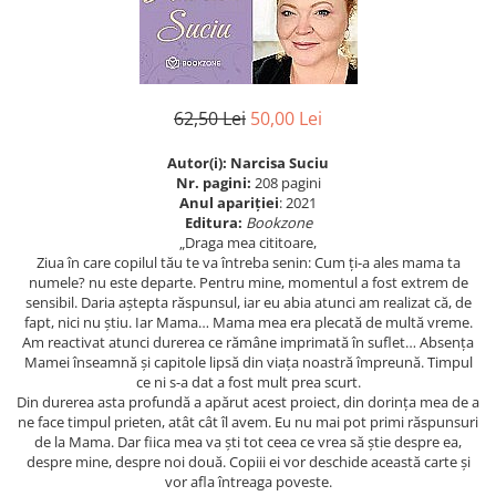
Istorie
Istorie/Critica
Jurnale/Memorii
62,50 Lei
50,00 Lei
Manuale scolare/Cursuri
Medicină
Autor(i): Narcisa Suciu
Nr. pagini:
208 pagini
Poezie
Anul apariţiei
: 2021
Editura:
Bookzone
Politică/Geopolitică
„Draga mea cititoare,
Ziua în care copilul tău te va întreba senin: Cum ți-a ales mama ta
Proză
numele? nu este departe. Pentru mine, momentul a fost extrem de
Psihologie
sensibil. Daria aștepta răspunsul, iar eu abia atunci am realizat că, de
fapt, nici nu știu. Iar Mama… Mama mea era plecată de multă vreme.
Sociologie
Am reactivat atunci durerea ce rămâne imprimată în suflet… Absența
Mamei înseamnă și capitole lipsă din viața noastră împreună. Timpul
Spiritualitate/Ezoterism
ce ni s-a dat a fost mult prea scurt.
Sport
Din durerea asta profundă a apărut acest proiect, din dorința mea de a
ne face timpul prieten, atât cât îl avem. Eu nu mai pot primi răspunsuri
Stiinte/Educatie
de la Mama. Dar fiica mea va ști tot ceea ce vrea să știe despre ea,
despre mine, despre noi două. Copiii ei vor deschide această carte și
vor afla întreaga poveste.