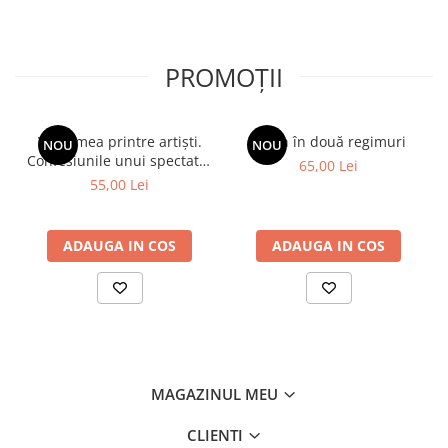
PROMOȚII
Viața mea printre artiști.
Spion în două regimuri
NOU
NOU
Confesiunile unui spectator
65,00 Lei
fidel
55,00 Lei
ADAUGA IN COS
ADAUGA IN COS
MAGAZINUL MEU
CLIENTI