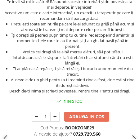
Te invit să mi te alături! Răspunde acestor întrebări și du povestea ta
mai departe, în veșnicie!”
Aceast volum este o carte interactivă, un exercițiu terapeutic pe care îți
recomandăm să îl parcurgi dacă:
Prețuiești toate amintirile pe care le-ai adunat cu grijă până acum și
ai vrea să le transmiți mai departe celor pe care îi iubești.
Îți dorești să petreci puțin timp tu cu tine, redescoperind amintiri și
momente cheie care te-au format și ți-au ghidat pașii până în
prezent.
Vrei ca cei dragi să te aibă mereu alături, să-i poți sfătui
întotdeauna, să le răspunzi la întrebări chiar și atunci când nu ești
lângă ei.
Ți-ar plăcea să regăsești și să retrăiești bucuria unor momente din
trecut.
Ai nevoie de un ghid pentru a-ți reaminti cine ai fost, cine ești și cine
îți dorești să devii.
Deschide-ți inima și scrie-ți povestea. Pentru tine. Pentru cei dragi.
1
IN STOC
ADAUGA IN COS
Cod Produs:
BOOKZONE29
Ai nevoie de ajutor?
0729.729.560