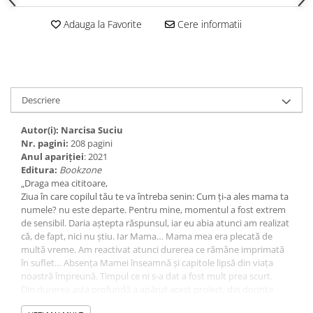
Adauga la Favorite
Cere informatii
Descriere
Autor(i): Narcisa Suciu
Nr. pagini:
208 pagini
Anul apariţiei
: 2021
Editura:
Bookzone
„Draga mea cititoare,
Ziua în care copilul tău te va întreba senin: Cum ți-a ales mama ta
numele? nu este departe. Pentru mine, momentul a fost extrem
de sensibil. Daria aștepta răspunsul, iar eu abia atunci am realizat
că, de fapt, nici nu știu. Iar Mama… Mama mea era plecată de
multă vreme. Am reactivat atunci durerea ce rămâne imprimată
în suflet… Absența Mamei înseamnă și capitole lipsă din viața
noastră împreună. Timpul ce ni s-a dat a fost mult prea scurt.
Din durerea asta profundă a apărut acest proiect, din dorința
mea de a ne face timpul prieten, atât cât îl avem. Eu nu mai pot