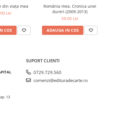
se din viața mea
România mea. Cronica unei
Zăpada îns
-20%
dureri (2009-2013)
unui so
,00 Lei
Fr
59,00 Lei
63,5
N COS
ADAUGA IN COS
ADAUG
SUPORT CLIENTI
APITAL
0729.729.560
comenzi@edituradecarte.ro
 ap. 13