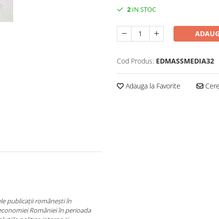
2
IN STOC
ADAUG
Cod Produs:
EDMASSMEDIA32
Adauga la Favorite
Cere 
le publicații românești în
economiei României în perioada