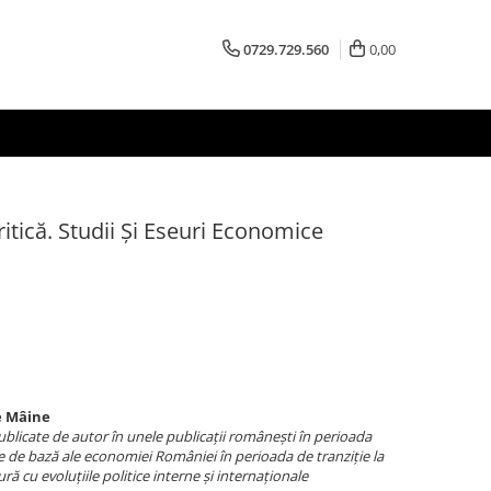
0729.729.560
0,00
itică. Studii Și Eseuri Economice
e Mâine
ublicate de autor în unele publicații românești în perioada
de bază ale economiei României în perioada de tranziție la
ă cu evoluțiile politice interne și internaționale