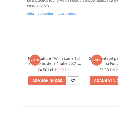
de tranziție la economia de piață, în strânsă legătură cu evol
Spiritualitate/Ezoterism
internaționale
Sport
Informatii conformitate produs
Stiinte/Educatie
Noutăți
Cărți
Reviste
Reviste
Capital
Noi reguli de TVA in comerțul
Ghid Contabil pe
-20%
-20%
electronic de la 1 iulie 2021 -
şi Fund
Evenimentul Istoric
Ghid practic
24,50 Lei
19,60 Lei
36,00 Lei
2
Evenimentul istoric - editii
electronice
ADAUGA IN COS
ADAUGA IN 