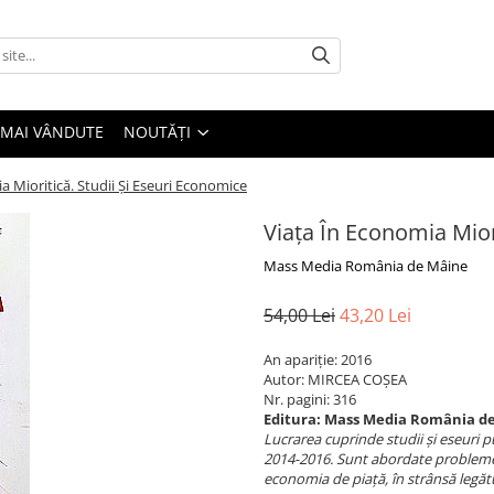
 MAI VÂNDUTE
NOUTĂȚI
a Mioritică. Studii Și Eseuri Economice
Viața În Economia Mior
Mass Media România de Mâine
54,00 Lei
43,20 Lei
An apariție: 2016
Autor: MIRCEA COȘEA
Nr. pagini: 316
Editura: Mass Media România d
Lucrarea cuprinde studii și eseuri p
2014-2016. Sunt abordate probleme 
economia de piață, în strânsă legătur