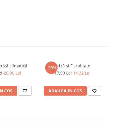
criză climatică
Criză și Fiscalitate
Oameni de
-20%
-20%
ei
26,00 Lei
17,90 Lei
14,32 Lei
55,5
N COS
ADAUGA IN COS
ADAUG