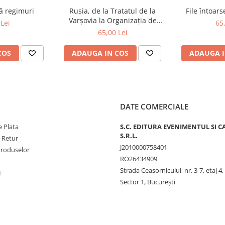
ă regimuri
Rusia, de la Tratatul de la
File întoar
Varșovia la Organizația de
Lei
65
Cooperare de la Shanghai și
65,00 Lei
BRICS plus
COS
ADAUGA IN COS
ADAUGA I
DATE COMERCIALE
 Plata
S.C. EDITURA EVENIMENTUL SI C
S.R.L.
e Retur
J2010000758401
Produselor
RO26434909
Strada Ceasornicului, nr. 3-7, etaj 4,
L
Sector 1, Bucureşti