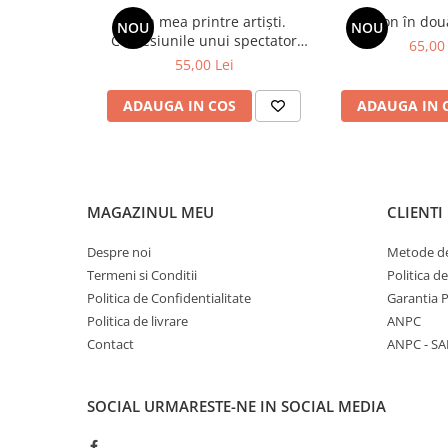
Viața mea printre artiști.
Spion în dou
NOU
NOU
Confesiunile unui spectator
65,00 
fidel
55,00 Lei
ADAUGA IN COS
ADAUGA IN 
MAGAZINUL MEU
CLIENTI
Despre noi
Metode de
Termeni si Conditii
Politica d
Politica de Confidentialitate
Garantia 
Politica de livrare
ANPC
Contact
ANPC - SA
SOCIAL
URMARESTE-NE IN SOCIAL MEDIA