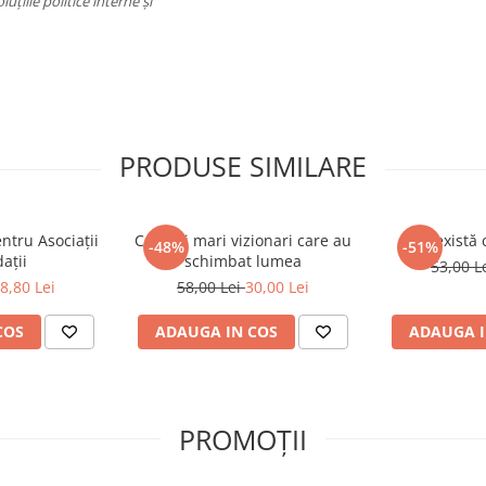
uțiile politice interne și
PRODUSE SIMILARE
ntru Asociaţii
Cei mai mari vizionari care au
Nu există 
-48%
-51%
aţii
schimbat lumea
53,00 L
8,80 Lei
58,00 Lei
30,00 Lei
COS
ADAUGA IN COS
ADAUGA I
PROMOȚII