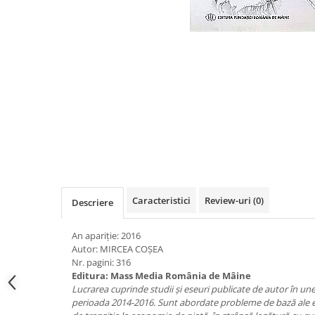
Eseistica
Filosofie
Gastronomie
Hobby
Istorie
Istorie/Critica
Jurnale/Memorii
Manuale scolare/Cursuri
Medicină
Caracteristici
Review-uri
(0)
Descriere
Poezie
Politică/Geopolitică
An apariție: 2016
Autor: MIRCEA COȘEA
Proză
Nr. pagini: 316
Editura: Mass Media România de Mâine
Psihologie
Lucrarea cuprinde studii și eseuri publicate de autor în une
Sociologie
perioada 2014-2016. Sunt abordate probleme de bază ale 