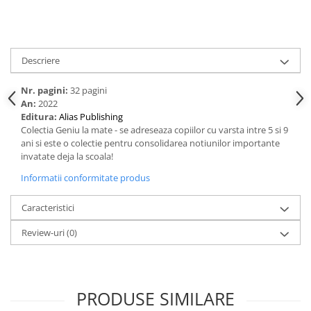
Spiritualitate/Ezoterism
Sport
Stiinte/Educatie
Descriere
Noutăți
Cărți
Nr. pagini:
32 pagini
An:
2022
Reviste
Editura:
Alias Publishing
Colectia Geniu la mate - se adreseaza copiilor cu varsta intre 5 si 9
Reviste
ani si este o colectie pentru consolidarea notiunilor importante
Capital
invatate deja la scoala!
Evenimentul Istoric
Informatii conformitate produs
Evenimentul istoric - editii
electronice
Caracteristici
Review-uri
(0)
PRODUSE SIMILARE