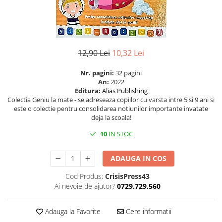
Eseistica
Filosofie
Gastronomie
12,90 Lei
10,32 Lei
Hobby
Istorie
Nr. pagini:
32 pagini
An:
2022
Istorie/Critica
Editura:
Alias Publishing
Colectia Geniu la mate - se adreseaza copiilor cu varsta intre 5 si 9 ani si
Jurnale/Memorii
este o colectie pentru consolidarea notiunilor importante invatate
deja la scoala!
Manuale scolare/Cursuri
Medicină
10
IN STOC
Poezie
ADAUGA IN COS
Politică/Geopolitică
Cod Produs:
CrisisPress43
Proză
Ai nevoie de ajutor?
0729.729.560
Psihologie
Sociologie
Adauga la Favorite
Cere informatii