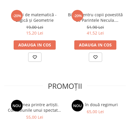
Jocuri de matematică -
Biblia pentru copii povestită
-20%
-20%
Logică și Geometrie
de Parintele Necula.
Nașterea, copilăria și
19,00 Lei
51,90 Lei
botezul Mântuitorului
15,20 Lei
41,52 Lei
ADAUGA IN COS
ADAUGA IN COS
PROMOȚII
Viața mea printre artiști.
Spion în două regimuri
NOU
NOU
Confesiunile unui spectator
65,00 Lei
fidel
55,00 Lei