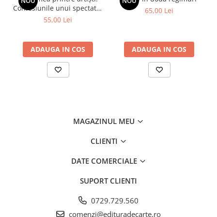
NOU
NOU
Confesiunile unui spectator
65,00 Lei
fidel
55,00 Lei
ADAUGA IN COS
ADAUGA IN COS
MAGAZINUL MEU
CLIENTI
DATE COMERCIALE
SUPORT CLIENTI
0729.729.560
comenzi@edituradecarte.ro