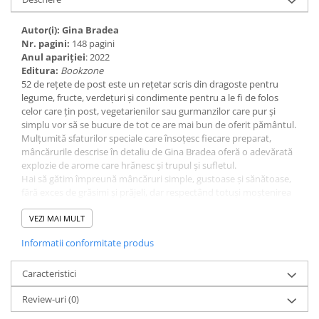
Autor(i): Gina Bradea
Nr. pagini:
148 pagini
Anul apariţiei
: 2022
Editura:
Bookzone
52 de rețete de post este un rețetar scris din dragoste pentru
legume, fructe, verdețuri și condimente pentru a le fi de folos
celor care țin post, vegetarienilor sau gurmanzilor care pur și
simplu vor să se bucure de tot ce are mai bun de oferit pământul.
Mulțumită sfaturilor speciale care însoțesc fiecare preparat,
mâncărurile descrise în detaliu de Gina Bradea oferă o adevărată
explozie de arome care hrănesc și trupul și sufletul.
Hai să gătim împreună mâncăruri simple, gustoase și sănătoase,
fără exces de grăsimi și prăjeli, dar respectând totuși moștenirea
mamelor și bunicilor noastre. – Gina Bradea
Această carte nu trebuie să lipsească din bucataria ta dacă:
VEZI MAI MULT
Iubești mâncarea cu gust și vrei să înveți să prepari mâncăruri
Informatii conformitate produs
sănătoase și gustoase.
Îți place să încerci mereu preparate noi din bucătăria tradițională
și din cea internațională.
Caracteristici
Îți dorești să înveți să pregătești un meniu variat și sănătos
Review-uri
(0)
pentru cei dragi.
Vrei să ai mereu la îndemână inspirație pentru preparate