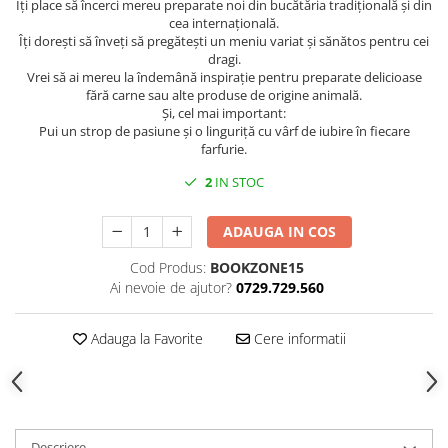
Îți place să încerci mereu preparate noi din bucătăria tradițională și din
cea internațională.
Îți dorești să înveți să pregătești un meniu variat și sănătos pentru cei
dragi.
Vrei să ai mereu la îndemână inspirație pentru preparate delicioase
fără carne sau alte produse de origine animală.
Și, cel mai important:
Pui un strop de pasiune și o linguriță cu vârf de iubire în fiecare
farfurie.
2
IN STOC
ADAUGA IN COS
Cod Produs:
BOOKZONE15
Ai nevoie de ajutor?
0729.729.560
Adauga la Favorite
Cere informatii
Descriere