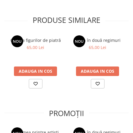
delicioase fără carne sau alte produse de origine animală.
Și, cel mai important:
Pui un strop de pasiune și o linguriță cu vârf de iubire în fiecare
PRODUSE SIMILARE
farfurie.
Galeria figurilor de piatră
Spion în două regimuri
NOU
NOU
65,00 Lei
65,00 Lei
ADAUGA IN COS
ADAUGA IN COS
PROMOȚII
Viața mea printre artiști.
Spion în două regimuri