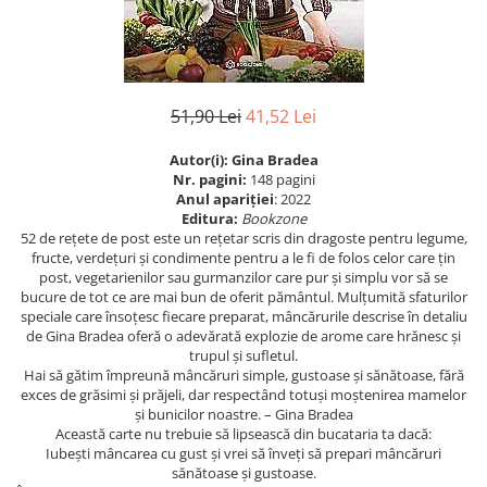
Istorie
Istorie/Critica
Jurnale/Memorii
51,90 Lei
41,52 Lei
Manuale scolare/Cursuri
Medicină
Autor(i): Gina Bradea
Nr. pagini:
148 pagini
Poezie
Anul apariţiei
: 2022
Editura:
Bookzone
Politică/Geopolitică
52 de rețete de post este un rețetar scris din dragoste pentru legume,
fructe, verdețuri și condimente pentru a le fi de folos celor care țin
Proză
post, vegetarienilor sau gurmanzilor care pur și simplu vor să se
Psihologie
bucure de tot ce are mai bun de oferit pământul. Mulțumită sfaturilor
speciale care însoțesc fiecare preparat, mâncărurile descrise în detaliu
Sociologie
de Gina Bradea oferă o adevărată explozie de arome care hrănesc și
trupul și sufletul.
Spiritualitate/Ezoterism
Hai să gătim împreună mâncăruri simple, gustoase și sănătoase, fără
Sport
exces de grăsimi și prăjeli, dar respectând totuși moștenirea mamelor
și bunicilor noastre. – Gina Bradea
Stiinte/Educatie
Această carte nu trebuie să lipsească din bucataria ta dacă:
Iubești mâncarea cu gust și vrei să înveți să prepari mâncăruri
sănătoase și gustoase.