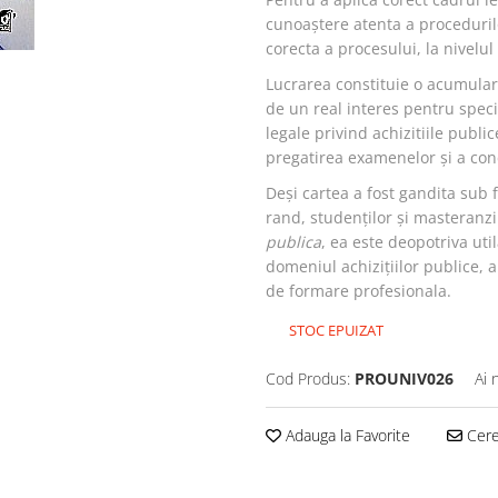
cunoaștere atenta a procedurilo
corecta a procesului, la nivelul 
Lucrarea constituie o acumulare
de un real interes pentru speci
legale privind achizitiile public
pregatirea examenelor și a concu
Deși cartea a fost gandita sub
rand, studenților și masteranzi
publica
, ea este deopotriva uti
domeniul achizițiilor publice, a
de formare profesionala.
STOC EPUIZAT
Cod Produs:
PROUNIV026
Ai 
Adauga la Favorite
Cere 