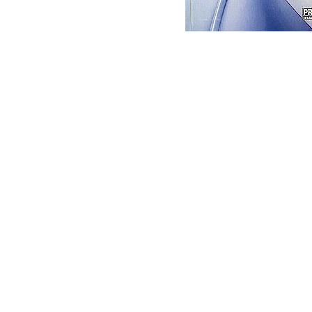
Eseistica
Filosofie
Gastronomie
Hobby
Istorie
Istorie/Critica
Jurnale/Memorii
Manuale scolare/Cursuri
Medicină
Poezie
Politică/Geopolitică
Proză
Psihologie
Sociologie