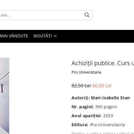
 MAI VÂNDUTE
NOUTĂȚI
Achiziții publice. Curs
Pro Universitaria
82,50 Lei
66,00 Lei
Autor(i): Mari-Isabella Stan
Nr. pagini:
390 pagini
Anul apariţiei
: 2023
Editura:
Pro Universitaria
Pentru a aplica corect cadrul le