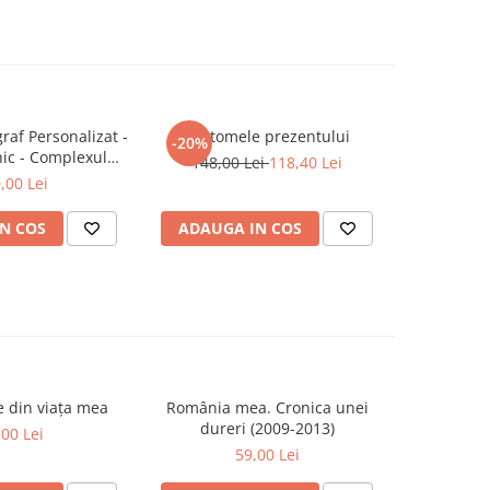
raf Personalizat -
Fantomele prezentului
Piramida 
-20%
ic - Complexul
unui om ca
148,00 Lei
118,40 Lei
 - Ediție limitată
în culisele
,00 Lei
ale 
N COS
ADAUGA IN COS
ADAUG
se din viața mea
România mea. Cronica unei
Zăpada îns
-20%
dureri (2009-2013)
unui so
,00 Lei
Fr
59,00 Lei
63,5