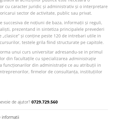
r cu caracter juridic și administrativ și o interpretare
oricarui sector de activitate, public sau privat.
 succesiva de noțiuni de baza, informații și reguli,
aliști, prezentand in sintetiza principalele prevederi
e „clasice” și conține peste 120 de intrebari utile in
rsurilor, testele grila fiind structurate pe capitole.
 forma unui curs universitar adresandu-se in primul
lor din facultațile cu specializarea
administrație
la funcționarilor din administrație ce au atribuții in
ntreprenorilor, firmelor de consultanța, instituțiilor
nevoie de ajutor?
0729.729.560
informatii