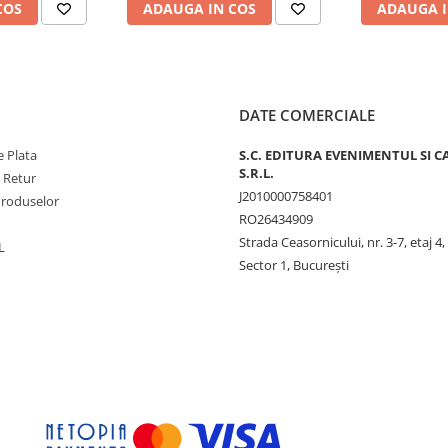
COS
ADAUGA IN COS
ADAUGA I
DATE COMERCIALE
 Plata
S.C. EDITURA EVENIMENTUL SI C
S.R.L.
e Retur
J2010000758401
Produselor
RO26434909
Strada Ceasornicului, nr. 3-7, etaj 4,
L
Sector 1, Bucureşti