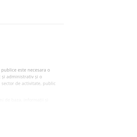
or publice este necesara o
și administrativ și o
 sector de activitate, public
i de baza, informații și
tand in sintetiza principalele
” și conține peste 120 de
rilor, testele grila fiind
versitar adresandu-se in