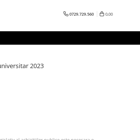
0729.729.560
0,00
 universitar 2023
gislativ al achizițiilor publice este necesara o