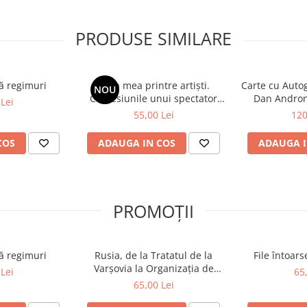
ațile cu
iva utila funcționarilor din
PRODUSE SIMILARE
r publice, antreprenorilor,
fesionala.
ă regimuri
Viața mea printre artiști.
Carte cu Autog
NOU
Confesiunile unui spectator
Dan Andron
Lei
fidel
Înaltei Porți
55,00 Lei
120
COS
ADAUGA IN COS
ADAUGA I
PROMOȚII
ă regimuri
Rusia, de la Tratatul de la
File întoar
Varșovia la Organizația de
Lei
65
Cooperare de la Shanghai și
65,00 Lei
BRICS plus