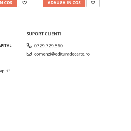
N COS
ADAUGA IN COS
ADAUG
SUPORT CLIENTI
APITAL
0729.729.560
comenzi@edituradecarte.ro
 ap. 13