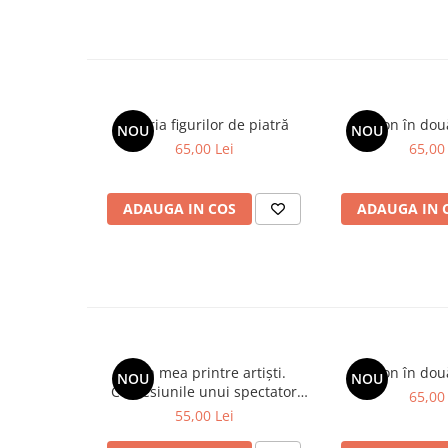
primul rand, studenților și masteranzilor din facult
specializarea
administrație publica
, ea este deopotr
administrație ce au atribuții in domeniul achizițiilo
firmelor de consultanța, instituțiilor de formare pro
Galeria figurilor de piatră
Spion în dou
NOU
NOU
65,00 Lei
65,00 
ADAUGA IN COS
ADAUGA IN 
Viața mea printre artiști.
Spion în dou
NOU
NOU
Confesiunile unui spectator
65,00 
fidel
55,00 Lei