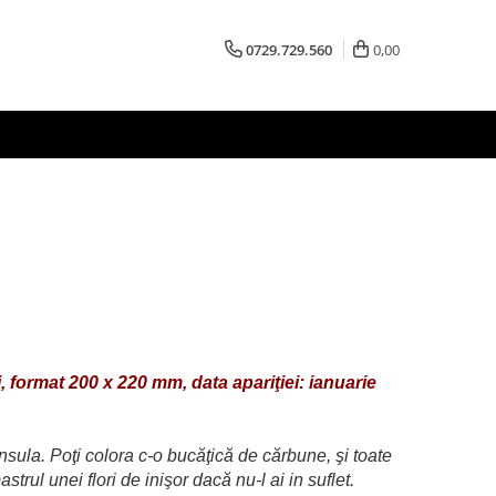
0729.729.560
0,00
i,
format 200 x 220 mm, data apariţiei: ianuarie
sula. Poţi colora c-o bucăţică de cărbune, şi toate
strul unei flori de inişor dacă nu-l ai in suflet.