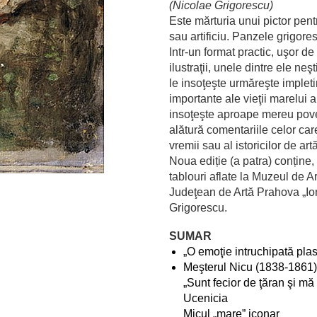
(Nicolae Grigorescu)
Este mărturia unui pictor pent
sau artificiu. Panzele grigores
Intr-un format practic, uşor 
ilustraţii, unele dintre ele neş
le insoţeşte urmăreşte impleti
importante ale vieţii marelui ar
insoţeşte aproape mereu pove
alătură comentariile celor car
vremii sau al istoricilor de art
Noua ediție (a patra) conține,
tablouri aflate la Muzeul de A
Judeţean de Artă Prahova „Io
Grigorescu.
SUMAR
„O emoţie intruchipată plas
Meşterul Nicu (1838-1861)
„Sunt fecior de ţăran şi m
Ucenicia
Micul „mare” iconar