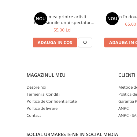
Farmecul depărtărilor
Zugrav de biserici
Călătorind in căutarea „culorii” (1861-1877)
Viața mea printre artiști.
Spion în dou
NOU
NOU
Confesiunile unui spectator
Spre Paris, la studii
65,00 
fidel
55,00 Lei
Intrarea in pădurea de la Fontainebleau
Experienţa impresionismului
ADAUGA IN COS
ADAUGA IN 
Bursier al Ţărilor Romane
Primele expoziţii in ţară – un artist controversa
Reporter cu penel (1877-1878)
Un artist in „bătaia gloanțelor”
Război in culori grigoresciene
MAGAZINUL MEU
CLIENTI
Dezamăgiri şi creaţie (1878-1887)
Despre noi
Metode de
Instrăinarea. Refugiul la Vitré
Termeni si Conditii
Politica d
Poezia chipului feminin
Politica de Confidentialitate
Garantia 
Ultimul anotimp (1887-1907)
Politica de livrare
ANPC
Cronologie
Contact
ANPC - SA
Bibliografie
ISBN 978-606-035-027-9
SOCIAL
URMARESTE-NE IN SOCIAL MEDIA