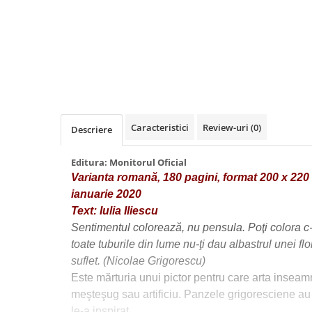
Caracteristici
Review-uri
(0)
Descriere
Editura:
Monitorul Oficial
Varianta romană,
180 pagini,
format 200 x 220 
ianuarie 2020
Text: Iulia Iliescu
Sentimentul colorează, nu pensula. Poţi colora c
toate tuburile din lume nu-ţi dau albastrul unei flor
suflet. (Nicolae Grigorescu)
Este mărturia unui pictor pentru care arta inseamn
meşteşug sau artificiu. Panzele grigoresciene au 
le-a inspirat.