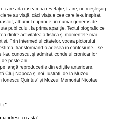
ru care arta inseamnă revelaţie, trăire, nu meşteşug
ciene au viaţă, căci viaţa e cea care le-a inspirat.
de răsfoit, albumul cuprinde un număr generos de
tiute publicului, la prima apariţie. Textul biografic ce
rea dintre activitatea artistică şi momentele mai
tist. Prin intermediul citatelor, vocea pictorului
stirea, transformand-o adesea in confesiune. I se
e l-au cunoscut şi admirat, condeiul cronicarilor
ă de peste ani.
 pe langă reproducerile din edițiile anterioare,
rtă Cluj-Napoca și noi ilustrații de la Muzeul
n Ionescu Quintus” și Muzeul Memorial Nicolae
tic”
ă mandresc cu asta”