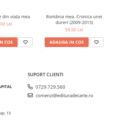
se din viața mea
România mea. Cronica unei
Zăpada îns
-20%
dureri (2009-2013)
unui so
,00 Lei
Fr
59,00 Lei
63,5
N COS
ADAUGA IN COS
ADAUG
SUPORT CLIENTI
APITAL
0729.729.560
comenzi@edituradecarte.ro
 ap. 13