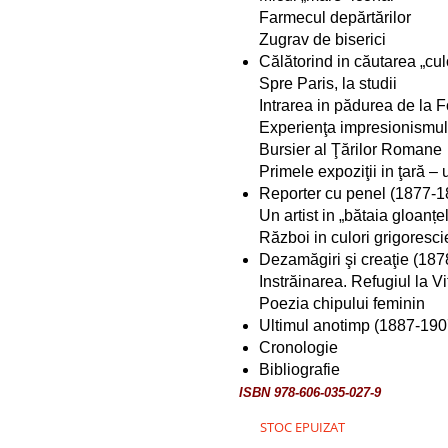
Farmecul depărtărilor
Zugrav de biserici
Călătorind in căutarea „cul
Spre Paris, la studii
Intrarea in pădurea de la 
Experienţa impresionismul
Bursier al Ţărilor Romane
Primele expoziţii in ţară – 
Reporter cu penel (1877-1
Un artist in „bătaia gloanțe
Război in culori grigoresc
Dezamăgiri şi creaţie (18
Instrăinarea. Refugiul la Vi
Poezia chipului feminin
Ultimul anotimp (1887-190
Cronologie
Bibliografie
ISBN 978-606-035-027-9
STOC EPUIZAT