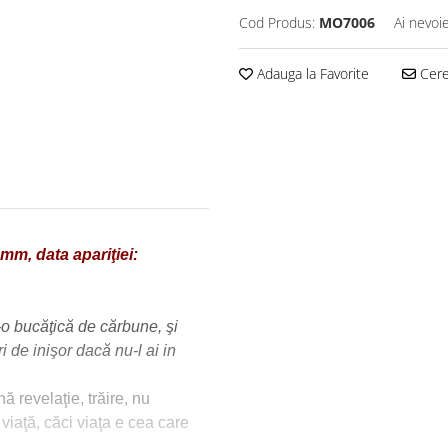
Cod Produs:
MO7006
Ai nevoi
Adauga la Favorite
Cere 
mm, data apariţiei:
-o bucăţică de cărbune, şi
i de inişor dacă nu-l ai in
ă revelaţie, trăire, nu
viaţă, căci viaţa e cea care