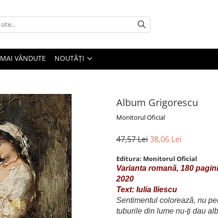
 MAI VÂNDUTE
NOUTĂȚI
Album Grigorescu
Monitorul Oficial
47,57 Lei
38,06 Lei
Editura:
Monitorul Oficial
Varianta romană,
180 pagin
2020
Text: Iulia Iliescu
Sentimentul colorează, nu pen
tuburile din lume nu-ţi dau alba