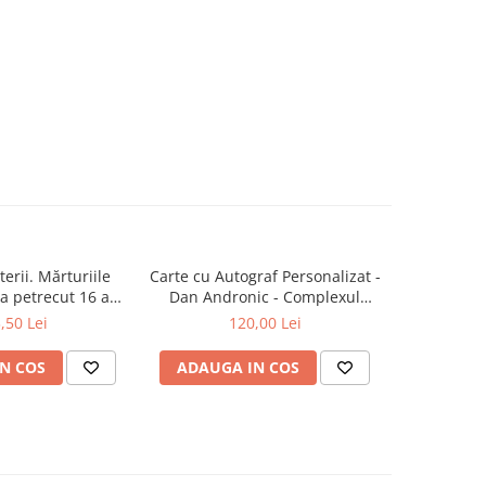
erii. Mărturiile
Carte cu Autograf Personalizat -
Zod
a petrecut 16 ani
Dan Andronic - Complexul
latului Victoria și
Înaltei Porți - Ediție limitată
,50 Lei
120,00 Lei
lamentului
N COS
ADAUGA IN COS
ADAUG