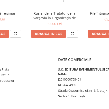
ă regimuri
Rusia, de la Tratatul de la
File întoar
Varșovia la Organizația de
Lei
65
Cooperare de la Shanghai și
65,00 Lei
BRICS plus
COS
ADAUGA IN COS
ADAUGA I
t
DATE COMERCIALE
 Plata
S.C. EDITURA EVENIMENTUL SI C
S.R.L.
e Retur
J2010000758401
Produselor
RO26434909
Strada Ceasornicului, nr. 3-7, etaj 4,
L
Sector 1, Bucureşti