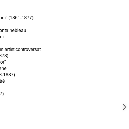
orii” (1861-1877)
Fontainebleau
ui
un artist controversat
878)
lor”
iene
78-1887)
tré
7)