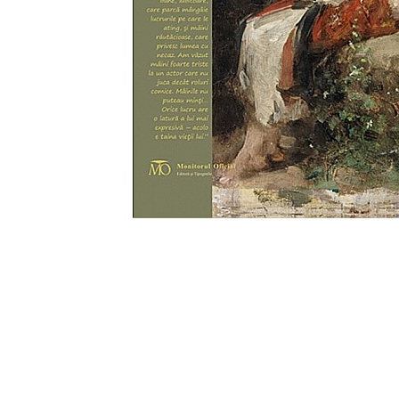
Eseistica
Filosofie
Gastronomie
Hobby
Istorie
Istorie/Critica
Jurnale/Memorii
Manuale scolare/Cursuri
Medicină
Poezie
Politică/Geopolitică
Proză
Psihologie
Sociologie