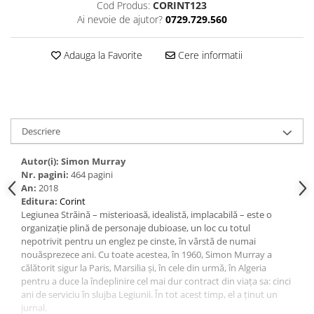
Cod Produs:
CORINT123
Ai nevoie de ajutor?
0729.729.560
Adauga la Favorite
Cere informatii
Descriere
Autor(i): Simon Murray
Nr. pagini:
464 pagini
An:
2018
Editura:
Corint
Legiunea Străină – misterioasă, idealistă, implacabilă – este o
organizație plină de personaje dubioase, un loc cu totul
nepotrivit pentru un englez pe cinste, în vârstă de numai
nouăsprezece ani. Cu toate acestea, în 1960, Simon Murray a
călătorit sigur la Paris, Marsilia și, în cele din urmă, în Algeria
pentru a duce la îndeplinire cel mai dur contract din viața sa: cinci
ani de serviciu în slujba Legiunii. În tot acest timp, el a ținut un
jurnal.