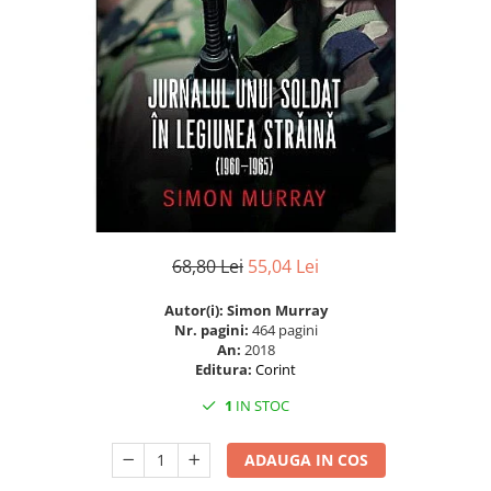
Istorie
Istorie/Critica
Jurnale/Memorii
Manuale scolare/Cursuri
Medicină
Poezie
Politică/Geopolitică
Proză
68,80 Lei
55,04 Lei
Psihologie
Autor(i): Simon Murray
Sociologie
Nr. pagini:
464 pagini
An:
2018
Spiritualitate/Ezoterism
Editura:
Corint
Sport
1
IN STOC
Stiinte/Educatie
ADAUGA IN COS