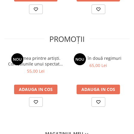
PROMOȚII
Viața mea printre artiști.
Spion în două regimuri
NOU
NOU
Confesiunile unui spectator
65,00 Lei
fidel
55,00 Lei
ADAUGA IN COS
ADAUGA IN COS
MAGAZINUL MEU