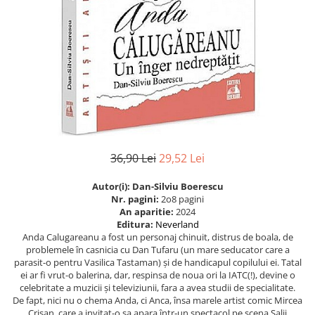
Eseistica
Filosofie
Gastronomie
Hobby
Istorie
Istorie/Critica
Jurnale/Memorii
36,90 Lei
29,52 Lei
Manuale scolare/Cursuri
Autor(i): Dan-Silviu Boerescu
Medicină
Nr. pagini:
2o8 pagini
Poezie
An aparitie:
2024
Editura:
Neverland
Politică/Geopolitică
Anda Calugareanu a fost un personaj chinuit, distrus de boala, de
problemele în casnicia cu Dan Tufaru (un mare seducator care a
Proză
parasit-o pentru Vasilica Tastaman) și de handicapul copilului ei. Tatal
ei ar fi vrut-o balerina, dar, respinsa de noua ori la IATC(!), devine o
Psihologie
celebritate a muzicii și televiziunii, fara a avea studii de specialitate.
Sociologie
De fapt, nici nu o chema Anda, ci Anca, însa marele artist comic Mircea
Crișan, care a invitat-o sa apara într‑un spectacol pe scena Salii