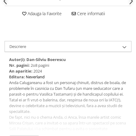
Adauga la Favorite
Cere informatii
Descriere
Autor(i): Dan-Silviu Boerescu
Nr. pagini:
2o8 pagini
An aparitie:
2024
Editura:
Neverland
Anda Calugareanu a fost un personaj chinuit, distrus de boala, de
problemele în casnicia cu Dan Tufaru (un mare seducator care a
parasit-o pentru Vasilica Tastaman) și de handicapul copilului ei.
Tatal ei ar fi vrut-o balerina, dar, respinsa de noua ori la IATC(!),
devine o celebritate a muzicii și televiziunii, fara a avea studii de
specialitate.
De fapt, nici nu o chema Anda, ci Anca, însa marele artist comic
Mircea Crișan, care a invitat-o sa apara într‑un spectacol pe scena
Salii Palatului, i l-a schimbat pentru a evita o sonoritate
suparatoare.