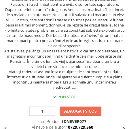
Spiritualitate/Ezoterism
Palatului, i l-a schimbat pentru a evita o sonoritate suparatoare.
Dupa o suferința crunta în dragoste, Anda a fost macinata, încet-încet,
Sport
de o maladie necruțatoare. Nu a putut fi salvata nici macar de un elev
Stiinte/Educatie
al lui Einstein, care anterior îl tratase cu succes pe Ceaușescu. A luptat
pâna în ultimul moment, dorindu-și sa reziste de dragul fiicei ei, Ioana
Noutăți
– o ființa cu atâtea probleme, care au constituit subiecte exploatate cu
cinism de mass-media. Dar boala chinuitoare a învins într-un final cu
Cărți
mare impact pentru presa, când ziarele au înregistrat tiraje uluitoare
Reviste
ale edițiilor speciale.
Artista avea, pe lânga un uriaș talent nativ și o carisma copleșitoare, un
Reviste
magnetism inconfundabil, fiind una dintre cele mai iubite artiste din
România. În ultimele luni ale vieții, ajunsese însa doar o umbra a
Capital
vedetei care stralucea pe micile ecrane.
Evenimentul Istoric
Viața și cariera ei ascund însa o mulțime de controverse și ciudate
întorsaturi de situație. Anda Calugareanu a suferit cumplit și a plâns
Evenimentul istoric - editii
încontinuu înainte sa moara. Erau lacrimile unui înger mereu
electronice
nedreptațit…
1
IN STOC
ADAUGA IN COS
Cod Produs:
EDNEVER077
Ai nevoie de ajutor?
0729.729.560