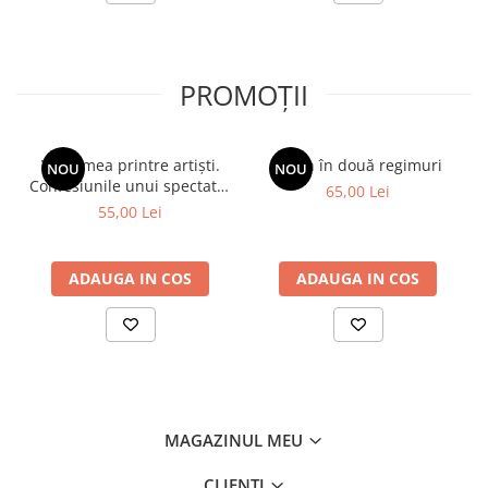
PROMOȚII
Viața mea printre artiști.
Spion în două regimuri
NOU
NOU
Confesiunile unui spectator
65,00 Lei
fidel
55,00 Lei
ADAUGA IN COS
ADAUGA IN COS
MAGAZINUL MEU
CLIENTI