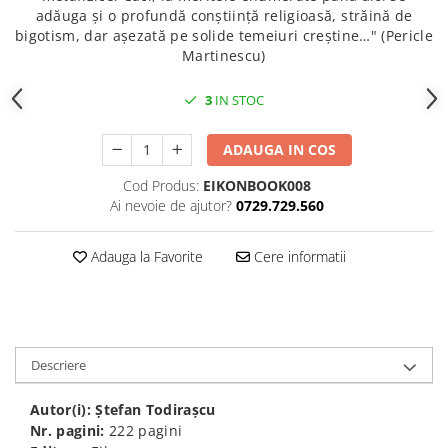
adăuga și o profundă conștiință religioasă, străină de
bigotism, dar așezată pe solide temeiuri creștine…" (Pericle
Martinescu)
3
IN STOC
ADAUGA IN COS
Cod Produs:
EIKONBOOK008
Ai nevoie de ajutor?
0729.729.560
Adauga la Favorite
Cere informatii
Descriere
Autor(i): Ștefan Todirașcu
Nr. pagini:
222 pagini