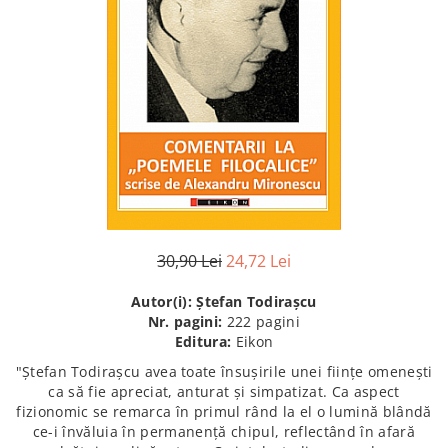
Istorie
Istorie/Critica
Jurnale/Memorii
Manuale scolare/Cursuri
Medicină
Poezie
Politică/Geopolitică
Proză
30,90 Lei
24,72 Lei
Psihologie
Sociologie
Autor(i): Ștefan Todirașcu
Nr. pagini:
222 pagini
Spiritualitate/Ezoterism
Editura:
Eikon
Sport
"Ștefan Todirașcu avea toate însușirile unei ființe omenești
ca să fie apreciat, anturat și simpatizat. Ca aspect
Stiinte/Educatie
fizionomic se remarca în primul rând la el o lumină blândă
ce-i învăluia în permanență chipul, reflectând în afară