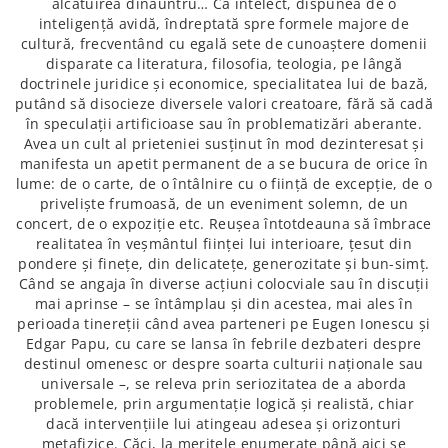
alcătuirea dinăuntru… Ca intelect, dispunea de o
inteligență avidă, îndreptată spre formele majore de
cultură, frecventând cu egală sete de cunoaștere domenii
disparate ca literatura, filosofia, teologia, pe lângă
doctrinele juridice și economice, specialitatea lui de bază,
putând să disocieze diversele valori creatoare, fără să cadă
în speculații artificioase sau în problematizări aberante.
Avea un cult al prieteniei susținut în mod dezinteresat și
manifesta un apetit permanent de a se bucura de orice în
lume: de o carte, de o întâlnire cu o ființă de excepție, de o
priveliște frumoasă, de un eveniment solemn, de un
concert, de o expoziție etc. Reușea întotdeauna să îmbrace
realitatea în veșmântul ființei lui interioare, țesut din
pondere și finețe, din delicatețe, generozitate și bun-simț.
Când se angaja în diverse acțiuni colocviale sau în discuții
mai aprinse – se întâmplau și din acestea, mai ales în
perioada tinereții când avea parteneri pe Eugen Ionescu și
Edgar Papu, cu care se lansa în febrile dezbateri despre
destinul omenesc or despre soarta culturii naționale sau
universale –, se releva prin seriozitatea de a aborda
problemele, prin argumentație logică și realistă, chiar
dacă intervențiile lui atingeau adesea și orizonturi
metafizice. Căci, la meritele enumerate până aici se