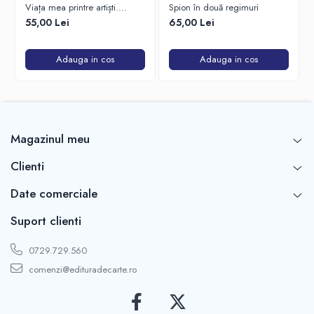
Viața mea printre artiști.
Spion în două regimuri
Confesiunile unui spectator
55,00 Lei
65,00 Lei
fidel
Adauga in cos
Adauga in cos
Magazinul meu
Clienti
Date comerciale
Suport clienti
0729.729.560
comenzi@edituradecarte.ro