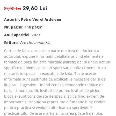
Istorie
29,60 Lei
37,00 Lei
Istorie/Critica
Autor(i): Petru Viorel Ardelean
Jurnale/Memorii
Nr. pagini:
148 pagini
Manuale scolare/Cursuri
Anul apariţiei
: 2023
Medicină
Editura:
Pro Universitaria
Poezie
Cartea de fata, care este o parte din teza de doctorat a
Politică/Geopolitică
autorului, expune informații detaliate privind elementele
Proză
tehnice de baza din arte martiale (karate) dar si unele notiuni
specifice de biomecanica in sport sau analiza cinematica a
Psihologie
miscarii, in special in execuțiile de kata. Toate aceste
Sociologie
informatii sunt sustinute de explicatiile necesare dar si de
ilustratii sugestive. Tinand cont ca elementele tehnice de
Spiritualitate/Ezoterism
baza - kihon (pozitii, lovituri de pumn, lovituri de picior,
Sport
blocaje) sunt considerate de specialiști ca fiind extrem de
Stiinte/Educatie
importante si trebuie sa reprezinte o fundatie bine cladita
pentru practica si evolutia ulterioara a sportivului/
practicantului de arte martiale, lucrarea poate fi de folos