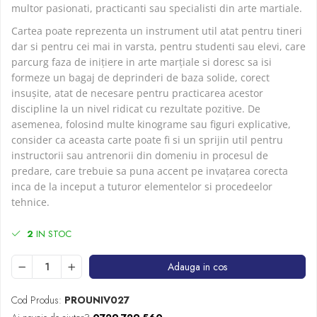
multor pasionati, practicanti sau specialisti din arte martiale.
Cartea poate reprezenta un instrument util atat pentru tineri
dar si pentru cei mai in varsta, pentru studenti sau elevi, care
parcurg faza de inițiere in arte marțiale si doresc sa isi
formeze un bagaj de deprinderi de baza solide, corect
insușite, atat de necesare pentru practicarea acestor
discipline la un nivel ridicat cu rezultate pozitive. De
asemenea, folosind multe kinograme sau figuri explicative,
consider ca aceasta carte poate fi si un sprijin util pentru
instructorii sau antrenorii din domeniu in procesul de
predare, care trebuie sa puna accent pe invațarea corecta
inca de la inceput a tuturor elementelor si procedeelor
tehnice.
2
IN STOC
Adauga in cos
Cod Produs:
PROUNIV027