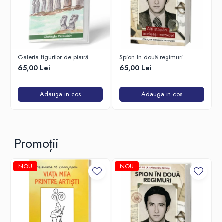
Galeria figurilor de piatră
Spion în două regimuri
65,00 Lei
65,00 Lei
Adauga in cos
Adauga in cos
Promoții
NOU
NOU