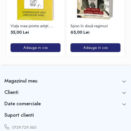
Viața mea printre artiști.
Spion în două regimuri
Confesiunile unui spectator
55,00 Lei
65,00 Lei
fidel
Adauga in cos
Adauga in cos
Magazinul meu
Clienti
Date comerciale
Suport clienti
0729.729.560