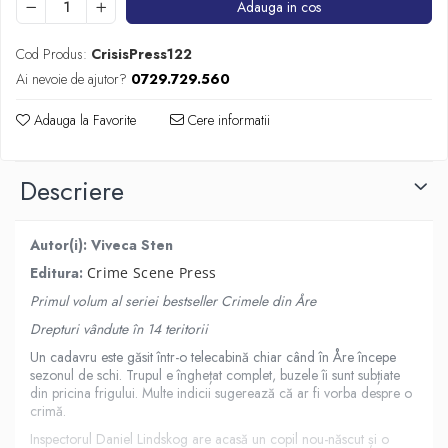
Adauga in cos
Cod Produs:
CrisisPress122
Ai nevoie de ajutor?
0729.729.560
Adauga la Favorite
Cere informatii
Descriere
Autor(i): Viveca Sten
Editura:
Crime Scene Press
Primul volum al seriei bestseller Crimele din Åre
Drepturi vândute în 14 teritorii
Un cadavru este găsit într-o telecabină chiar când în Åre începe
sezonul de schi. Trupul e înghețat complet, buzele îi sunt subțiate
din pricina frigului. Multe indicii sugerează că ar fi vorba despre o
crimă.
Inspectorul Daniel Lindskog are acasă un copil nou-născut și o