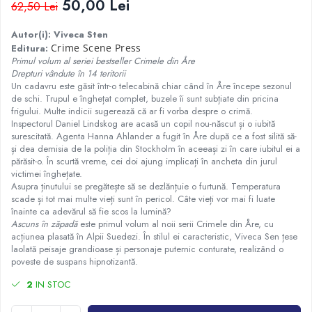
50,00 Lei
62,50 Lei
Istorie
Autor(i): Viveca Sten
Istorie/Critica
Crime Scene Press
Editura:
Jurnale/Memorii
Primul volum al seriei bestseller Crimele din Åre
Drepturi vândute în 14 teritorii
Manuale scolare/Cursuri
Un cadavru este găsit într-o telecabină chiar când în Åre începe sezonul
de schi. Trupul e înghețat complet, buzele îi sunt subțiate din pricina
Medicină
frigului. Multe indicii sugerează că ar fi vorba despre o crimă.
Poezie
Inspectorul Daniel Lindskog are acasă un copil nou-născut și o iubită
surescitată. Agenta Hanna Ahlander a fugit în Åre după ce a fost silită să-
Politică/Geopolitică
și dea demisia de la poliția din Stockholm în aceeași zi în care iubitul ei a
părăsit-o. În scurtă vreme, cei doi ajung implicați în ancheta din jurul
Proză
victimei înghețate.
Asupra ținutului se pregătește să se dezlănțuie o furtună. Temperatura
Psihologie
scade și tot mai multe vieți sunt în pericol. Câte vieți vor mai fi luate
Sociologie
înainte ca adevărul să fie scos la lumină?
Ascuns în zăpadă
este primul volum al noii serii Crimele din Åre, cu
Spiritualitate/Ezoterism
acțiunea plasată în Alpii Suedezi. În stilul ei caracteristic, Viveca Sen țese
laolată peisaje grandioase și personaje puternic conturate, realizând o
Sport
poveste de suspans hipnotizantă.
Stiinte/Educatie
2
IN STOC