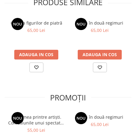
PRODUSE SIMILARE
Galeria figurilor de piatră
Spion în două regimuri
NOU
NOU
65,00 Lei
65,00 Lei
ADAUGA IN COS
ADAUGA IN COS
PROMOȚII
Viața mea printre artiști.
Spion în două regimuri
NOU
NOU
Confesiunile unui spectator
65,00 Lei
fidel
55,00 Lei