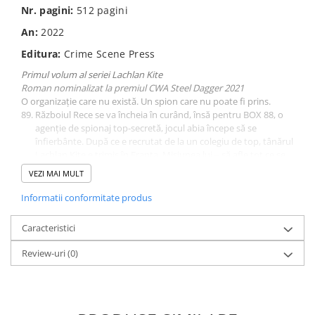
Nr. pagini:
512
pagini
An:
2022
Editura:
Crime Scene Press
Primul volum al seriei Lachlan Kite
Roman nominalizat la premiul CWA Steel Dagger 2021
O organizație care nu există. Un spion care nu poate fi prins.
Războiul Rece se va încheia în curând, însă pentru BOX 88, o
agenție de spionaj top-secretă, jocul abia începe să se
înfierbânte. După ce e recrutat de la un colegiu de top, tânărul
Lachlan Kite e trimis în Franța. Misiunea lui – să afle tot ce se
poate despre un enigmatic afacerist iranian implicat în
VEZI MAI MULT
atentatul de la Lockerbie. Însă Kite descoperă ceva mai
cumplit decât și-ar fi imaginat oricine, iar acum e pus în fața
Informatii conformitate produs
celei mai periculoase decizii din viața lui…
MI5 află zvonuri despre existența BOX 88 și pleacă pe urmele
Caracteristici
lui Kite – dar serviciile iraniene ajung înaintea lor. Capturat și
supus torturii, Kite trebuie să aleagă dacă să dezvăluie
Review-uri
(0)
adevărul despre Franța sau să-și vadă familia ucisă.
Angrenat într-o luptă cum n-a mai văzut, Kite trebuie să-și
folosească toate abilitățile ca să rămână în viață.