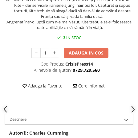
Kite – dar serviciile iraniene ajung înaintea lor. Capturat și supus
torturii, Kite trebuie să aleagă dacă să dezvăluie adevărul despre
Franța sau să-și vadă familia ucisă.
Angrenat într-o luptă cum n-a mai văzut, Kite trebuie să-și folosească
toate abilitățile ca să rămână în viață.
3
IN STOC
ADAUGA IN COS
Cod Produs:
CrisisPress14
Ai nevoie de ajutor?
0729.729.560
Adauga la Favorite
Cere informatii
Descriere
Autor(i):
Charles Cumming