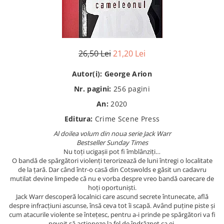
Istorie
Istorie/Critica
Jurnale/Memorii
26,50 Lei
21,20 Lei
Manuale scolare/Cursuri
Medicină
Autor(i):
George Arion
Poezie
Nr. pagini:
256
pagini
Politică/Geopolitică
An:
2020
Editura:
Crime Scene Press
Proză
Al doilea volum din noua serie Jack Warr
Psihologie
Bestseller Sunday Times
Sociologie
Nu toți ucigașii pot fi îmblânziți…
O bandă de spărgători violenți terorizează de luni întregi o localitate
Spiritualitate/Ezoterism
de la țară. Dar când într-o casă din Cotswolds e găsit un cadavru
mutilat devine limpede că nu e vorba despre vreo bandă oarecare de
Sport
hoți oportuniști.
Stiinte/Educatie
Jack Warr descoperă localnici care ascund secrete întunecate, află
despre infracțiuni ascunse, însă ceva tot îi scapă. Având puține piste și
cum atacurile violente se întețesc, pentru a-i prinde pe spărgători va fi
nevoit să acționeze la fel de îndrăzneț ca ei.