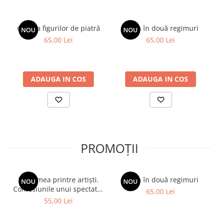
Galeria figurilor de piatră
Spion în două regimuri
NOU
NOU
65,00 Lei
65,00 Lei
ADAUGA IN COS
ADAUGA IN COS
PROMOȚII
Viața mea printre artiști.
Spion în două regimuri
NOU
NOU
Confesiunile unui spectator
65,00 Lei
fidel
55,00 Lei