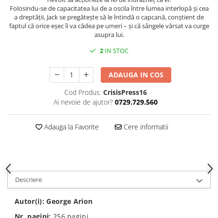
Folosindu-se de capacitatea lui de a oscila între lumea interlopă și cea
a dreptății, Jack se pregătește să le întindă o capcană, conștient de
faptul că orice eșec îi va cădea pe umeri – și că sângele vărsat va curge
asupra lui.
2
IN STOC
ADAUGA IN COS
Cod Produs:
CrisisPress16
Ai nevoie de ajutor?
0729.729.560
Adauga la Favorite
Cere informatii
Descriere
Autor(i):
George Arion
Nr. pagini:
256
pagini