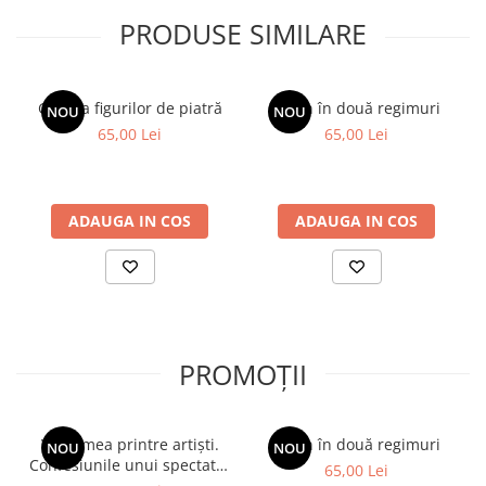
fără jargon (…), că războiul se adaptează la tehnologie, că civilii
PRODUSE SIMILARE
devin parte a conflictului modern, fie că le place sau nu.” ROGER
BOYES, The Times
Galeria figurilor de piatră
Spion în două regimuri
NOU
NOU
65,00 Lei
65,00 Lei
ADAUGA IN COS
ADAUGA IN COS
PROMOȚII
Viața mea printre artiști.
Spion în două regimuri
NOU
NOU
Confesiunile unui spectator
65,00 Lei
fidel