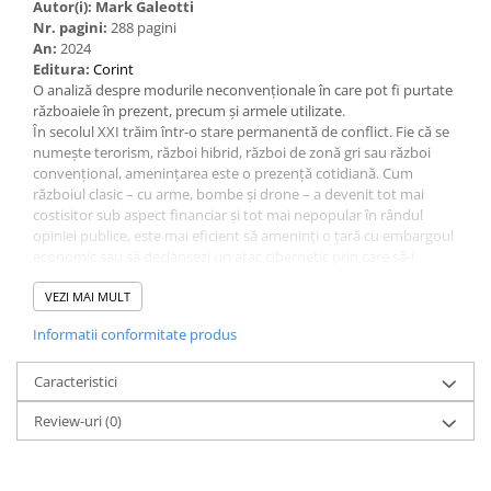
Autor(i):
Mark Galeotti
Nr. pagini:
288 pagini
An:
2024
Editura:
Corint
O analiză despre modurile neconvenționale în care pot fi purtate
războaiele în prezent, precum și armele utilizate.
În secolul XXI trăim într-o stare permanentă de conflict. Fie că se
numește terorism, război hibrid, război de zonă gri sau război
convențional, amenințarea este o prezență cotidiană. Cum
războiul clasic – cu arme, bombe și drone – a devenit tot mai
costisitor sub aspect financiar și tot mai nepopular în rândul
opiniei publice, este mai eficient să ameninți o țară cu embargoul
economic sau să declanșezi un atac cibernetic prin care să-i
paralizezi instituțiile. Iată de ce tot ceea ce ne înconjoară poate
deveni o armă.
VEZI MAI MULT
Pe măsură ce conflictul revine în Europa, expertul în criminalitate
Informatii conformitate produs
transnațională Mark Galeotti oferă un studiu cuprinzător și
inovator despre acest nou mod în care se poartă războiul.
Pretutindeni în lume dezinformarea, spionajul, acțiunile
Caracteristici
subversive și crimele destabilizează țările și creează crize de
Review-uri
(0)
legitimitate. Ce avem de făcut în această situație? Galeotti ne
prezintă modalități de supraviețuire, de adaptare și chiar de a
profita de oportunitățile oferite de noua realitate.
„Acest ghid dinamic este accesibil oricărui cititor. Ne spune direct,