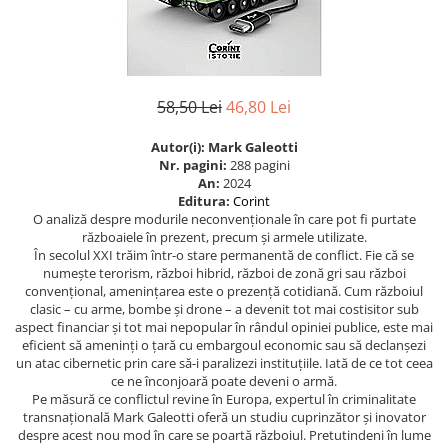
Eseistica
Filosofie
Gastronomie
58,50 Lei
46,80 Lei
Hobby
Istorie
Autor(i):
Mark Galeotti
Nr. pagini:
288 pagini
Istorie/Critica
An:
2024
Editura:
Corint
Jurnale/Memorii
O analiză despre modurile neconvenționale în care pot fi purtate
războaiele în prezent, precum și armele utilizate.
Manuale scolare/Cursuri
În secolul XXI trăim într-o stare permanentă de conflict. Fie că se
Medicină
numește terorism, război hibrid, război de zonă gri sau război
convențional, amenințarea este o prezență cotidiană. Cum războiul
Poezie
clasic – cu arme, bombe și drone – a devenit tot mai costisitor sub
aspect financiar și tot mai nepopular în rândul opiniei publice, este mai
Politică/Geopolitică
eficient să ameninți o țară cu embargoul economic sau să declanșezi
Proză
un atac cibernetic prin care să-i paralizezi instituțiile. Iată de ce tot ceea
ce ne înconjoară poate deveni o armă.
Psihologie
Pe măsură ce conflictul revine în Europa, expertul în criminalitate
transnațională Mark Galeotti oferă un studiu cuprinzător și inovator
Sociologie
despre acest nou mod în care se poartă războiul. Pretutindeni în lume