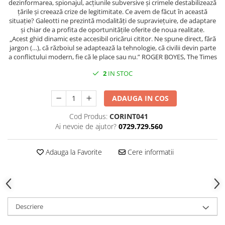
dezinformarea, spionajul, acțiunile subversive și crimele destabilizează
Spiritualitate/Ezoterism
țările și creează crize de legitimitate. Ce avem de făcut în această
Sport
situație? Galeotti ne prezintă modalități de supraviețuire, de adaptare
și chiar de a profita de oportunitățile oferite de noua realitate.
Stiinte/Educatie
„Acest ghid dinamic este accesibil oricărui cititor. Ne spune direct, fără
jargon (…), că războiul se adaptează la tehnologie, că civilii devin parte
Noutăți
a conflictului modern, fie că le place sau nu.” ROGER BOYES, The Times
Cărți
2
IN STOC
Reviste
Reviste
ADAUGA IN COS
Capital
Cod Produs:
CORINT041
Evenimentul Istoric
Ai nevoie de ajutor?
0729.729.560
Evenimentul istoric - editii
electronice
Adauga la Favorite
Cere informatii
Descriere