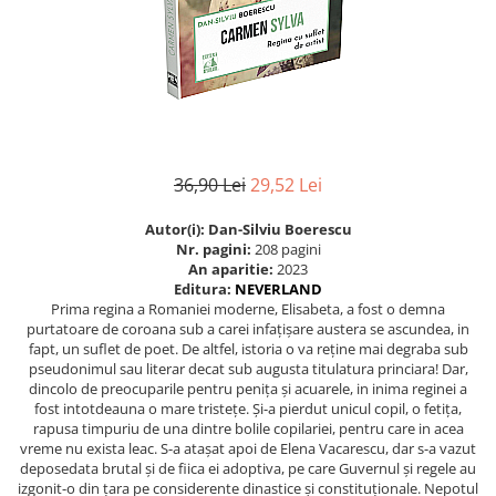
Eseistica
Filosofie
Gastronomie
Hobby
Istorie
36,90 Lei
29,52 Lei
Istorie/Critica
Jurnale/Memorii
Autor(i):
Dan-Silviu Boerescu
Nr. pagini:
208 pagini
Manuale scolare/Cursuri
An aparitie:
2023
Editura:
NEVERLAND
Medicină
Prima regina a Romaniei moderne, Elisabeta, a fost o demna
purtatoare de coroana sub a carei infațișare austera se ascundea, in
Poezie
fapt, un suflet de poet. De altfel, istoria o va reține mai degraba sub
Politică/Geopolitică
pseudonimul sau literar decat sub augusta titulatura princiara! Dar,
dincolo de preocuparile pentru penița și acuarele, in inima reginei a
Proză
fost intotdeauna o mare tristețe. Și-a pierdut unicul copil, o fetița,
rapusa timpuriu de una dintre bolile copilariei, pentru care in acea
Psihologie
vreme nu exista leac. S-a atașat apoi de Elena Vacarescu, dar s-a vazut
deposedata brutal și de fiica ei adoptiva, pe care Guvernul și regele au
Sociologie
izgonit-o din țara pe considerente dinastice și constituționale. Nepotul