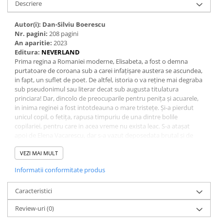
Descriere
Autor(i):
Dan-Silviu Boerescu
Nr. pagini:
208 pagini
An aparitie:
2023
Editura:
NEVERLAND
Prima regina a Romaniei moderne, Elisabeta, a fost o demna
purtatoare de coroana sub a carei infațișare austera se ascundea,
in fapt, un suflet de poet. De altfel, istoria o va reține mai degraba
sub pseudonimul sau literar decat sub augusta titulatura
princiara! Dar, dincolo de preocuparile pentru penița și acuarele,
in inima reginei a fost intotdeauna o mare tristețe. Și-a pierdut
unicul copil, o fetița, rapusa timpuriu de una dintre bolile
copilariei, pentru care in acea vreme nu exista leac. S-a atașat
apoi de Elena Vacarescu, dar s-a vazut deposedata brutal și de
fiica ei adoptiva, pe care Guvernul și regele au izgonit-o din țara
pe considerente dinastice și constituționale. Nepotul lui Carol,
VEZI MAI MULT
Principele Moștenitor Ferdinand, se indragostise de fata, insa
Informatii conformitate produs
legea țarii nu-i permitea sa o ia de nevasta. Situația a condus la o
mare raceala și, apoi, la o instrainare de propriul ei soț, dupa care
a urmat chiar un exil neoficial. Impacarea cu sine și cu soțul ei a
Caracteristici
venit in cele din urma, atunci cand batranețea numai senina nu-i
Review-uri
(0)
putea fi, din cauza contextului internațional intunecat, grevat de