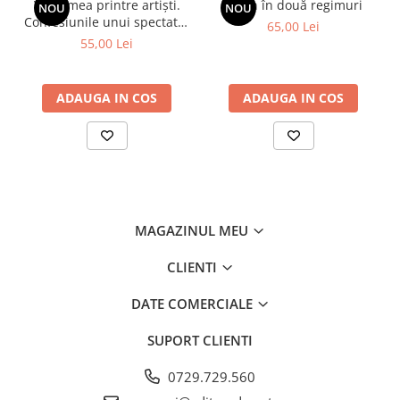
Viața mea printre artiști.
Spion în două regimuri
NOU
NOU
Confesiunile unui spectator
65,00 Lei
fidel
55,00 Lei
ADAUGA IN COS
ADAUGA IN COS
MAGAZINUL MEU
CLIENTI
DATE COMERCIALE
SUPORT CLIENTI
0729.729.560