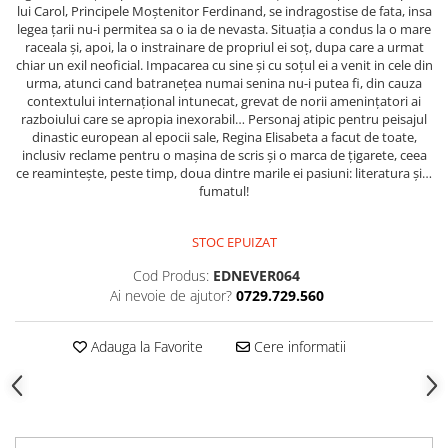
Spiritualitate/Ezoterism
lui Carol, Principele Moștenitor Ferdinand, se indragostise de fata, insa
legea țarii nu-i permitea sa o ia de nevasta. Situația a condus la o mare
Sport
raceala și, apoi, la o instrainare de propriul ei soț, dupa care a urmat
chiar un exil neoficial. Impacarea cu sine și cu soțul ei a venit in cele din
Stiinte/Educatie
urma, atunci cand batranețea numai senina nu-i putea fi, din cauza
Noutăți
contextului internațional intunecat, grevat de norii amenințatori ai
razboiului care se apropia inexorabil… Personaj atipic pentru peisajul
Cărți
dinastic european al epocii sale, Regina Elisabeta a facut de toate,
inclusiv reclame pentru o mașina de scris și o marca de țigarete, ceea
Reviste
ce reamintește, peste timp, doua dintre marile ei pasiuni: literatura și…
Reviste
fumatul!
Capital
STOC EPUIZAT
Evenimentul Istoric
Cod Produs:
EDNEVER064
Evenimentul istoric - editii
Ai nevoie de ajutor?
0729.729.560
electronice
Adauga la Favorite
Cere informatii