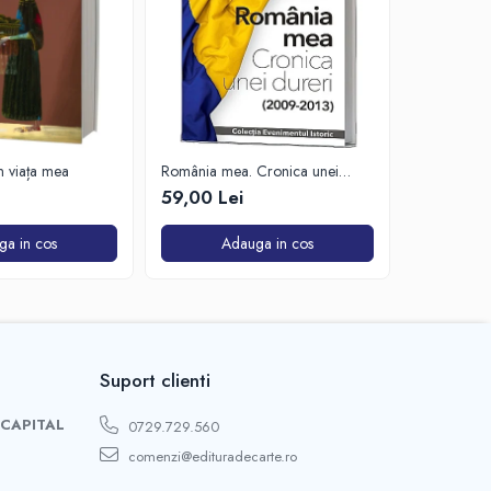
in viața mea
România mea. Cronica unei
Zăpada îns
dureri (2009-2013)
unui soldat
59,00 Lei
63,50 Lei
de Est
ga in cos
Adauga in cos
A
Suport clienti
 CAPITAL
0729.729.560
comenzi@edituradecarte.ro