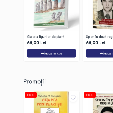
Galeria figurilor de piatră
Spion în două reg
65,00 Lei
65,00 Lei
Adauga in cos
Adauga i
Promoții
NOU
NOU