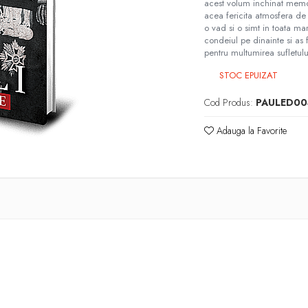
acest volum inchinat memo
acea fericita atmosfera de 
o vad si o simt in toata mar
condeiul pe dinainte si as f
pentru multumirea sufletul
STOC EPUIZAT
Cod Produs:
PAULED00
Adauga la Favorite