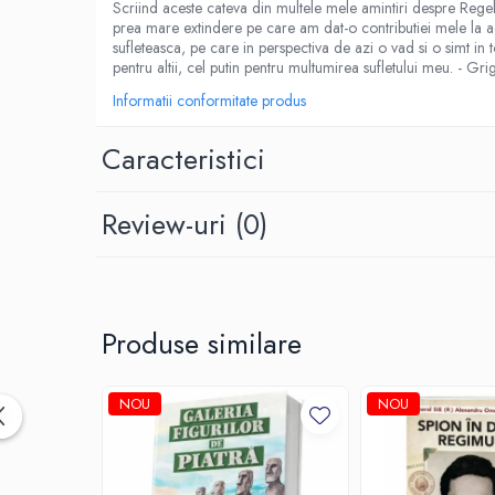
Scriind aceste cateva din multele mele amintiri despre Regel
Spiritualitate/Ezoterism
prea mare extindere pe care am dat-o contributiei mele la a
Sport
sufleteasca, pe care in perspectiva de azi o vad si o simt in 
pentru altii, cel putin pentru multumirea sufletului meu. - Gr
Stiinte/Educatie
Informatii conformitate produs
Noutăți
Cărți
Caracteristici
Reviste
Reviste
Review-uri
(0)
Capital
Evenimentul Istoric
Evenimentul istoric - editii
electronice
Produse similare
NOU
NOU