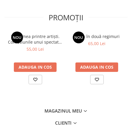
PROMOȚII
Viața mea printre artiști.
Spion în două regimuri
NOU
NOU
Confesiunile unui spectator
65,00 Lei
fidel
55,00 Lei
ADAUGA IN COS
ADAUGA IN COS
MAGAZINUL MEU
CLIENTI