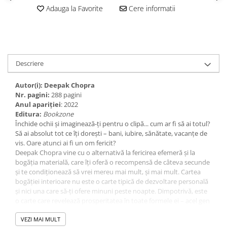
Adauga la Favorite
Cere informatii
Descriere
Autor(i): Deepak Chopra
Nr. pagini:
288 pagini
Anul apariţiei
: 2022
Editura:
Bookzone
Închide ochii și imaginează-ți pentru o clipă... cum ar fi să ai totul?
Să ai absolut tot ce îți dorești – bani, iubire, sănătate, vacanțe de
vis. Oare atunci ai fi un om fericit?
Deepak Chopra vine cu o alternativă la fericirea efemeră și la
bogăția materială, care îți oferă o recompensă de câteva secunde
și te condiționează să vrei mereu mai mult, și mai mult. Cartea
bogăției interioare nu este o carte tipică de dezvoltare personală
și nici una care să-ți ofere minuni peste noapte. Dimpotrivă, este
o carte care revelează prosperitatea în toate formele ei – acel gen
de bogăție care dă sens și valoare vieții tale. O bogăție ce
izvorăște din interior și se materializează în exterior, cu puterea
VEZI MAI MULT