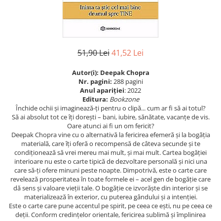
Istorie
Istorie/Critica
Jurnale/Memorii
51,90 Lei
41,52 Lei
Manuale scolare/Cursuri
Medicină
Autor(i): Deepak Chopra
Nr. pagini:
288 pagini
Poezie
Anul apariţiei
: 2022
Editura:
Bookzone
Politică/Geopolitică
Închide ochii și imaginează-ți pentru o clipă... cum ar fi să ai totul?
Să ai absolut tot ce îți dorești – bani, iubire, sănătate, vacanțe de vis.
Proză
Oare atunci ai fi un om fericit?
Psihologie
Deepak Chopra vine cu o alternativă la fericirea efemeră și la bogăția
materială, care îți oferă o recompensă de câteva secunde și te
Sociologie
condiționează să vrei mereu mai mult, și mai mult. Cartea bogăției
interioare nu este o carte tipică de dezvoltare personală și nici una
Spiritualitate/Ezoterism
care să-ți ofere minuni peste noapte. Dimpotrivă, este o carte care
Sport
revelează prosperitatea în toate formele ei – acel gen de bogăție care
dă sens și valoare vieții tale. O bogăție ce izvorăște din interior și se
Stiinte/Educatie
materializează în exterior, cu puterea gândului și a intenției.
Este o carte care pune accentul pe spirit, pe ceea ce ești, nu pe ceea ce
deții. Conform credințelor orientale, fericirea sublimă și împlinirea