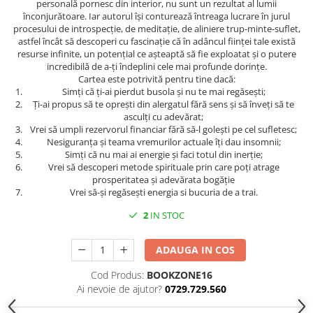
personală pornesc din interior, nu sunt un rezultat al lumii
înconjurătoare. Iar autorul își conturează întreaga lucrare în jurul
procesului de introspecție, de meditație, de aliniere trup-minte-suflet,
astfel încât să descoperi cu fascinație că în adâncul ființei tale există
resurse infinite, un potențial ce așteaptă să fie exploatat și o putere
incredibilă de a-ți îndeplini cele mai profunde dorințe.
Cartea este potrivită pentru tine dacă:
Simți că ți-ai pierdut busola și nu te mai regăsești;
Ți-ai propus să te oprești din alergatul fără sens și să înveți să te
asculți cu adevărat;
Vrei să umpli rezervorul financiar fără să-l golești pe cel sufletesc;
Nesiguranța și teama vremurilor actuale îți dau insomnii;
Simți că nu mai ai energie și faci totul din inerție;
Vrei să descoperi metode spirituale prin care poți atrage
prosperitatea și adevărata bogăție
Vrei să-și regăsești energia si bucuria de a trai.
2
IN STOC
ADAUGA IN COS
Cod Produs:
BOOKZONE16
Ai nevoie de ajutor?
0729.729.560