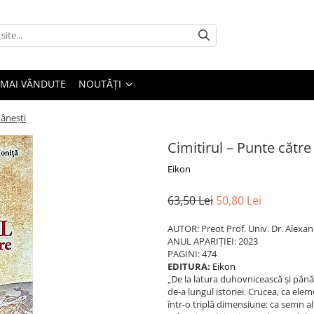
 MAI VÂNDUTE
NOUTĂȚI
mânești
Cimitirul – Punte către
Eikon
63,50 Lei
50,80 Lei
AUTOR: Preot Prof. Univ. Dr. Alexan
ANUL APARIȚIEI: 2023
PAGINI: 474
EDITURA:
Eikon
„De la latura duhovnicească și până 
de-a lungul istoriei. Crucea, ca eleme
într-o triplă dimensiune: ca semn al