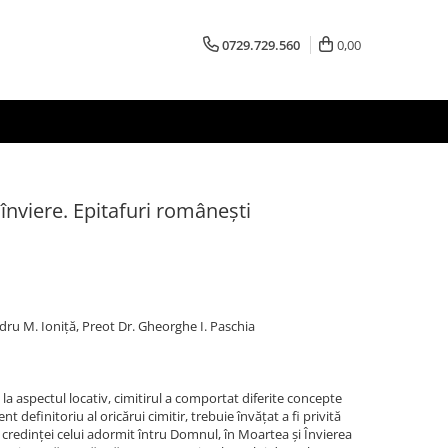
0729.729.560
0,00
 înviere. Epitafuri românești
dru M. Ioniță, Preot Dr. Gheorghe I. Paschia
la aspectul locativ, cimitirul a comportat diferite concepte
nt definitoriu al oricărui cimitir, trebuie învățat a fi privită
 credinței celui adormit întru Domnul, în Moartea și Învierea