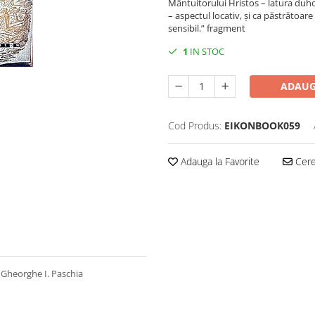
Mântuitorului Hristos – latura duho
– aspectul locativ, și ca păstrătoare
sensibil.” fragment
1
IN STOC
ADAUG
Cod Produs:
EIKONBOOK059
Adauga la Favorite
Cere 
. Gheorghe I. Paschia