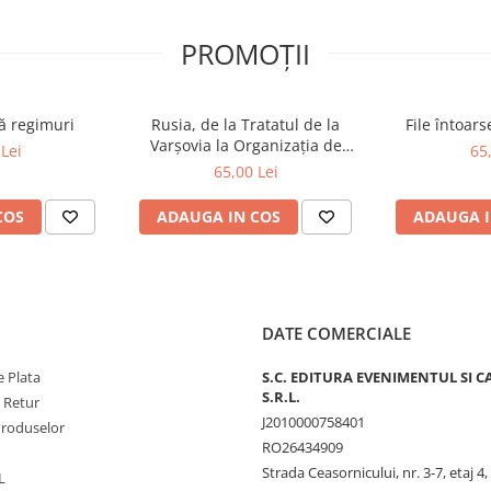
PROMOȚII
ă regimuri
Rusia, de la Tratatul de la
File întoar
Varșovia la Organizația de
Lei
65
Cooperare de la Shanghai și
65,00 Lei
BRICS plus
COS
ADAUGA IN COS
ADAUGA I
DATE COMERCIALE
 Plata
S.C. EDITURA EVENIMENTUL SI C
S.R.L.
e Retur
J2010000758401
Produselor
RO26434909
Strada Ceasornicului, nr. 3-7, etaj 4,
L