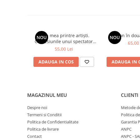
Viața mea printre artiști.
Spion în dou
NOU
NOU
Confesiunile unui spectator
65,00 
fidel
55,00 Lei
ADAUGA IN COS
ADAUGA IN 
MAGAZINUL MEU
CLIENTI
Despre noi
Metode de
Termeni si Conditii
Politica d
Politica de Confidentialitate
Garantia 
Politica de livrare
ANPC
Contact
ANPC - SA