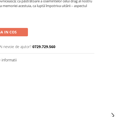
vnicească; ca păstrătoare a osemintelor celui drag al nostru
 a memoriei acestuia, ca luptă împotriva uitării – aspectul
A IN COS
Ai nevoie de ajutor?
0729.729.560
informatii