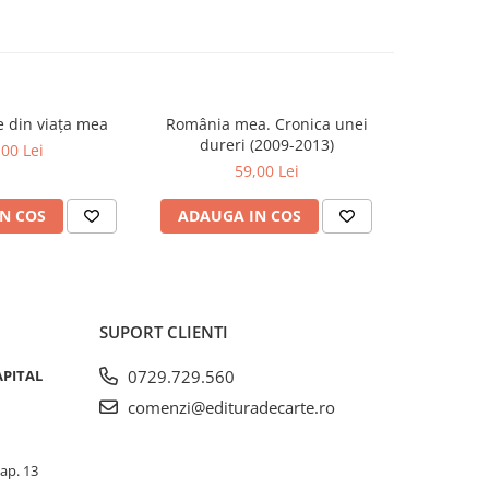
se din viața mea
România mea. Cronica unei
Zăpada îns
-20%
dureri (2009-2013)
unui so
,00 Lei
Fr
59,00 Lei
63,5
N COS
ADAUGA IN COS
ADAUG
SUPORT CLIENTI
APITAL
0729.729.560
comenzi@edituradecarte.ro
 ap. 13