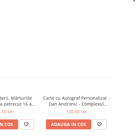
erii. Mărturiile
Carte cu Autograf Personalizat -
Zod
a petrecut 16 ani
Dan Andronic - Complexul
latului Victoria și
Înaltei Porți - Ediție limitată
,50 Lei
120,00 Lei
lamentului
N COS
ADAUGA IN COS
ADAUG