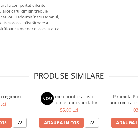
tirul a comportat diferite
al oricărui cimitir, trebuie
dinței celui adormit întru Domnul,
vnicească; ca păstrătoare a
ăstrătoare a memoriei acestuia, ca
PRODUSE SIMILARE
ă regimuri
Viața mea printre artiști.
Piramida Put
NOU
Confesiunile unui spectator
unui om care 
Lei
fidel
în culisele Pa
55,00 Lei
103
ale Par
COS
ADAUGA IN COS
ADAUGA I