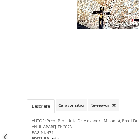
Eseistica
Filosofie
Gastronomie
Hobby
Istorie
Istorie/Critica
Jurnale/Memorii
Manuale scolare/Cursuri
Medicină
Poezie
Politică/Geopolitică
Caracteristici
Review-uri
(0)
Descriere
Proză
AUTOR: Preot Prof. Univ. Dr. Alexandru M. Ioniță, Preot Dr
Psihologie
ANUL APARIȚIEI: 2023
Sociologie
PAGINI: 474
EDITURA:
Eikon