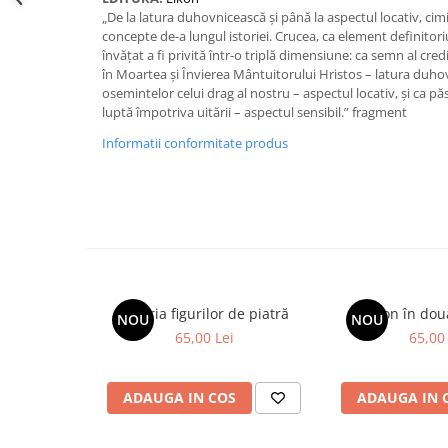
Spiritualitate/Ezoterism
„De la latura duhovnicească și până la aspectul locativ, cimi
concepte de-a lungul istoriei. Crucea, ca element definitoriu 
Sport
învățat a fi privită într-o triplă dimensiune: ca semn al cre
Stiinte/Educatie
în Moartea și Învierea Mântuitorului Hristos – latura duho
osemintelor celui drag al nostru – aspectul locativ, și ca p
Noutăți
luptă împotriva uitării – aspectul sensibil.” fragment
Cărți
Informatii conformitate produs
Reviste
Reviste
Capital
Evenimentul Istoric
Evenimentul istoric - editii
electronice
Galeria figurilor de piatră
Spion în dou
NOU
NOU
65,00 Lei
65,00 
ADAUGA IN COS
ADAUGA IN 