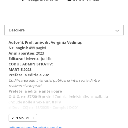
Descriere
Autor(i): Prof. univ. dr. Verginia Vedinaș
Nr. pagini:
488 pagini
Anul apariţiei
: 2023
Editura:
Universul Juridic
CODUL ADMINISTRATIV:
MARTIE 2023
Prefata la editia a 7-a:
Codificarea administratiei publice, la intersectia dintre
realizari si asteptari
Prefete la editiile anterioare
O.U.G. nr. 57/2019
privind Codul administrativ, actualizata
(include
noile anexe nr. 8 si 9
si
Dec. ICCJ nr. 18/2023 –
Complet DCD
)
Index
OPANFP nr. 72/2023
Calitatea unei activitati este influentata, in mod esential, de cea a
VEZI MAI MULT
esafodajului juridic care o organizeaza, reglementeaza si
Informatii conformitate produs