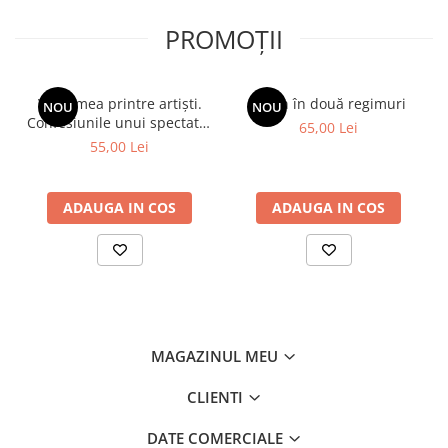
PROMOȚII
Viața mea printre artiști.
Spion în două regimuri
NOU
NOU
Confesiunile unui spectator
65,00 Lei
fidel
55,00 Lei
ADAUGA IN COS
ADAUGA IN COS
MAGAZINUL MEU
CLIENTI
DATE COMERCIALE