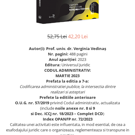
Istorie
Istorie/Critica
Jurnale/Memorii
Manuale scolare/Cursuri
52,75 Lei
42,20 Lei
Medicină
Autor(i): Prof. univ. dr. Verginia Vedinaș
Poezie
Nr. pagini:
488 pagini
Anul apariţiei
: 2023
Politică/Geopolitică
Editura:
Universul Juridic
CODUL ADMINISTRATIV:
Proză
MARTIE 2023
Prefata la editia a 7-a:
Psihologie
Codificarea administratiei publice, la intersectia dintre
Sociologie
realizari si asteptari
Prefete la editiile anterioare
Spiritualitate/Ezoterism
O.U.G. nr. 57/2019
privind Codul administrativ, actualizata
(include
noile anexe nr. 8 si 9
Sport
si
Dec. ICCJ nr. 18/2023 –
Complet DCD
)
Stiinte/Educatie
Index
OPANFP nr. 72/2023
Calitatea unei activitati este influentata, in mod esential, de cea a
esafodajului juridic care o organizeaza, reglementeaza si transpune in