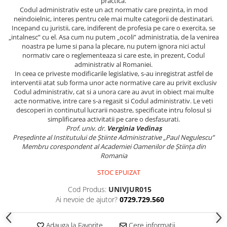
practica.
Codul administrativ este un act normativ care prezinta, in mod
neindoielnic, interes pentru cele mai multe categorii de destinatari.
Incepand cu juristii, care, indiferent de profesia pe care o exercita, se
„intalnesc” cu el. Asa cum nu putem „ocoli” administratia, de la venirea
noastra pe lume si pana la plecare, nu putem ignora nici actul
normativ care o reglementeaza si care este, in prezent, Codul
administrativ al Romaniei.
In ceea ce priveste modificarile legislative, s-au inregistrat astfel de
interventii atat sub forma unor acte normative care au privit exclusiv
Codul administrativ, cat si a unora care au avut in obiect mai multe
acte normative, intre care s-a regasit si Codul administrativ. Le veti
descoperi in continutul lucrarii noastre, specificate intru folosul si
simplificarea activitatii pe care o desfasurati.
Prof. univ. dr.
Verginia Vedinaș
Președinte al Institutului de Știinte Administrative „Paul Negulescu”
Membru corespondent al Academiei Oamenilor de Știința din
Romania
STOC EPUIZAT
Cod Produs:
UNIVJUR015
Ai nevoie de ajutor?
0729.729.560
Adauga la Favorite
Cere informatii