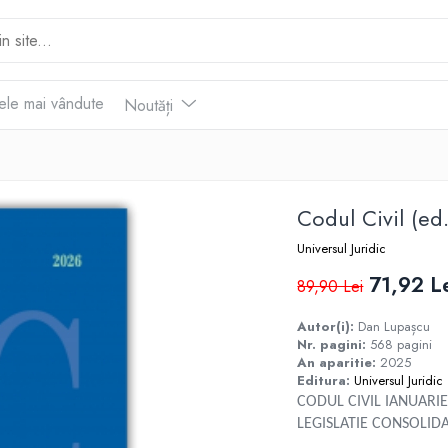
ele mai vândute
Noutăți
Codul Civil (ed.
Universul Juridic
71,92 L
89,90 Lei
Autor(i):
Dan Lupașcu
Nr. pagini:
568 pagini
An aparitie:
2025
Editura:
Universul Juridic
CODUL CIVIL IANUARIE 
LEGISLATIE CONSOLIDA