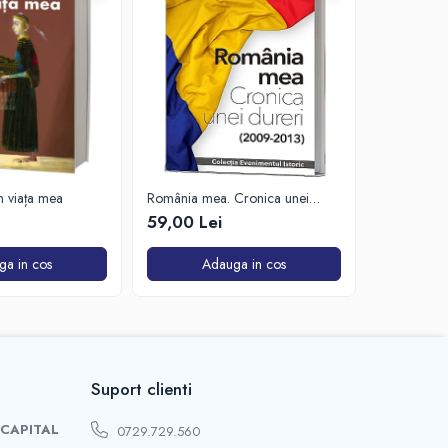
in viața mea
România mea. Cronica unei
Zăpada îns
dureri (2009-2013)
unui soldat
59,00 Lei
63,50 Lei
de Est
ga in cos
Adauga in cos
A
Suport clienti
 CAPITAL
0729.729.560