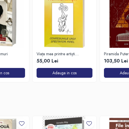
imuri
Viața mea printre artiști.
Piramida Puteri
Confesiunile unui spectator fidel
om care a petr
55,00 Lei
103,50 Lei
culisele Palatul
Parlamentului
n cos
Adauga in cos
Adau