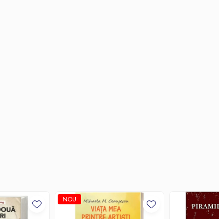
igurata de consilier juridic Oliviu Craznic.
NOU