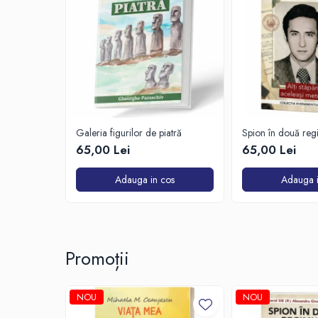
Galeria figurilor de piatră
Spion în două reg
65,00 Lei
65,00 Lei
Adauga in cos
Adauga i
Promoții
NOU
NOU