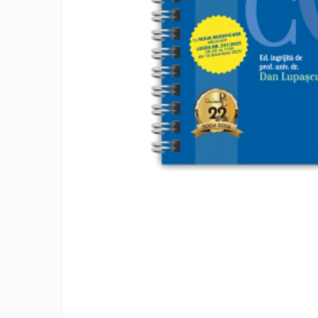
Eseistica
Filosofie
Gastronomie
Hobby
Istorie
Istorie/Critica
Jurnale/Memorii
Manuale scolare/Cursuri
Medicină
Poezie
Politică/Geopolitică
Proză
Psihologie
Sociologie