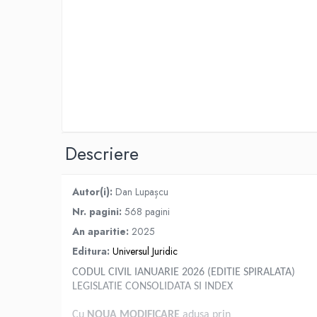
Spiritualitate/Ezoterism
Sport
Stiinte/Educatie
Noutăți
Cărți
Reviste
Reviste
Descriere
Capital
Evenimentul Istoric
Autor(i):
Dan Lupașcu
Evenimentul istoric - editii
electronice
Nr. pagini:
568 pagini
An aparitie:
2025
Editura:
Universul Juridic
CODUL CIVIL IANUARIE 2026 (EDITIE SPIRALATA)
LEGISLATIE CONSOLIDATA SI INDEX
Cu
NOUA MODIFICARE
adusa prin