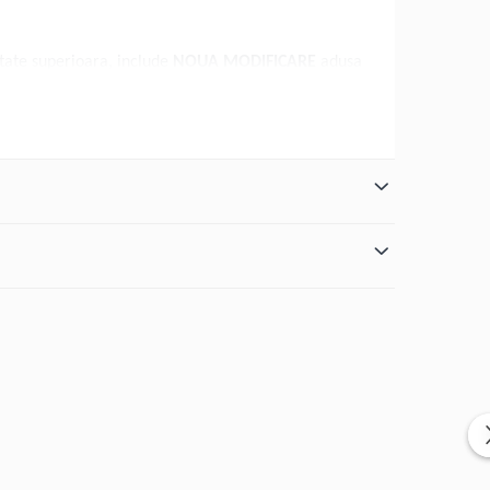
litate superioara, include
NOUA MODIFICARE
adusa
i in interesul legii; hotarari prealabile;
NUMEROASE
importante in domeniul civil si asigurand o cautare
ci, notarilor, executorilor judecatoresti, arbitrilor,
r) si chiar publicului larg.
ului activitatea de cercetare, reducand semnificativ si
 si referinte utile, structurate si evidentiate
nor corelatii ori a unor spete relevante, in unele
a europeana, mai multa jurisprudenta nationala si mai
domeniului caruia ii este dedicata si pe care il