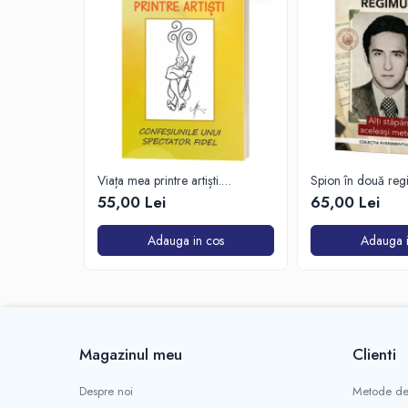
Viața mea printre artiști.
Spion în două reg
Confesiunile unui spectator fidel
55,00 Lei
65,00 Lei
Adauga in cos
Adauga i
Magazinul meu
Clienti
Despre noi
Metode de