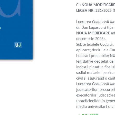
Cu
NOUA MODIFICAR
LEGEA NR. 231/2025
(
Lucrarea
Codul civil
Ia
dr. Dan Lupascu si tipa
NOUA MODIFICARE
ad
decembrie 2025).
Sub articolele Codului, 
aplicare; decizii ale Cur
hotarari prealabile;
NU
legislative deosebit de 
Indexul plasat la finalu
sediul materiei pentru 
civil si asigurand o ca
Lucrarea
Codul civil Ia
judecatorilor, procuroril
executorilor judecatores
(practicienilor, în gener
mediu universitar) si ch