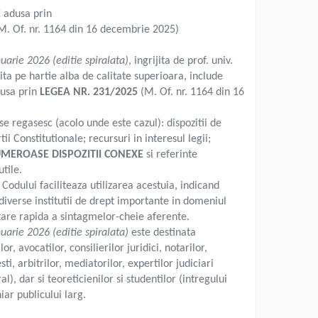
E
adusa prin
M. Of. nr. 1164 din
16 decembrie 2025)
nuarie
2026 (editie spiralata)
, ingrijita de prof. univ.
rita pe hartie alba de calitate superioara, include
usa prin
LEGEA NR. 231/2025
(M. Of. nr. 1164 din
16
se regasesc (acolo unde este cazul): dispozitii de
tii Constitutionale; recursuri in interesul legii;
MEROASE DISPOZITII CONEXE
si referinte
utile.
l Codului faciliteaza utilizarea acestuia, indicand
diverse institutii de drept importante in domeniul
utare rapida a sintagmelor-cheie aferente.
nuarie 2026 (editie spiralata)
este
destinata
or, avocatilor, consilierilor juridici, notarilor,
ti, arbitrilor, mediatorilor, expertilor judiciari
al), dar si teoreticienilor si studentilor (intregului
iar publicului larg.