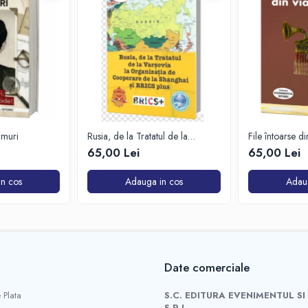
imuri
Rusia, de la Tratatul de la
File întoarse d
Varșovia la Organizația de
65,00 Lei
65,00 Lei
Cooperare de la Shanghai și
BRICS plus
n cos
Adauga in cos
Adau
Date comerciale
 Plata
S.C. EDITURA EVENIMENTUL SI
S.R.L.