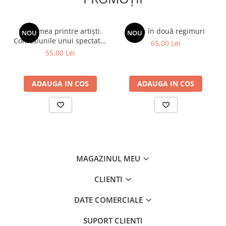
Viața mea printre artiști.
Spion în două regimuri
NOU
NOU
Confesiunile unui spectator
65,00 Lei
fidel
55,00 Lei
ADAUGA IN COS
ADAUGA IN COS
MAGAZINUL MEU
CLIENTI
DATE COMERCIALE
SUPORT CLIENTI