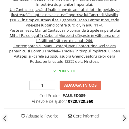
Spiritualitate/Ezoterism
împotriva duşmanilor Imperiului.
Un Cantacuzin, având înaltul rang de amiral al flotei imperiale, se
Sport
ilustrează în luptele navale duse împotriva lui Tancredi Altavilla
Stiinte/Educatie
(1107), în timp ce urmaşul său, generalul Ioan Cantacuzino, cade
vitejeşte luptând contra turcilor, în anul 1174.
Noutăți
Peste un veac, Manuil Cantacuzino comandă trupele împăratului
Mihail Paleologul în războiul Moreei şi sfârşeşte în vâltoarea unei
Cărți
bătălii hotărâtoare din anul 1264.
Reviste
Contemporan cu Manuil este şi Ioan Cantacuzino «cel ce era
paharnicu şi Domnu Trachiei» (Traciei), în timpul împăratului Ioan
Reviste
Vataţes, şi «carele au oşitu asupra Ghenoveziloru celor de la
Rodos, pe la leatulu 12255 de la Hristos».
Capital
Evenimentul Istoric
1
IN STOC
Evenimentul istoric - editii
ADAUGA IN COS
electronice
Cod Produs:
PAULED089
Ai nevoie de ajutor?
0729.729.560
Adauga la Favorite
Cere informatii