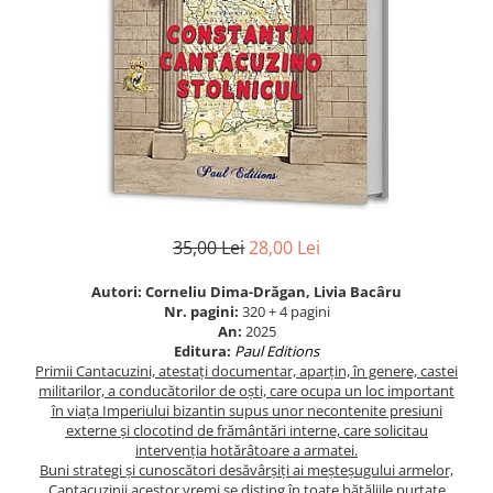
Eseistica
Filosofie
Gastronomie
Hobby
Istorie
Istorie/Critica
Jurnale/Memorii
35,00 Lei
28,00 Lei
Manuale scolare/Cursuri
Autori: Corneliu Dima-Drăgan, Livia Bacâru
Medicină
Nr. pagini:
320 + 4 pagini
Poezie
An:
2025
Editura:
Paul Editions
Politică/Geopolitică
Primii Cantacuzini, atestaţi documentar, aparţin, în genere, castei
militarilor, a conducătorilor de oşti, care ocupa un loc important
Proză
în viaţa Imperiului bizantin supus unor necontenite presiuni
externe şi clocotind de frământări interne, care solicitau
Psihologie
intervenţia hotărâtoare a armatei.
Sociologie
Buni strategi şi cunoscători desăvârşiţi ai meşteşugului armelor,
Cantacuzinii acestor vremi se disting în toate bătăliile purtate