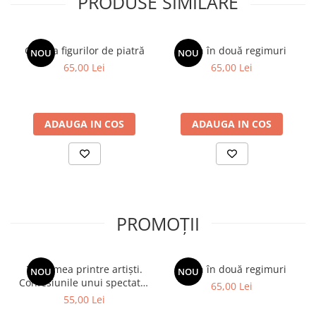
PRODUSE SIMILARE
Galeria figurilor de piatră
Spion în două regimuri
NOU
NOU
65,00 Lei
65,00 Lei
ADAUGA IN COS
ADAUGA IN COS
PROMOȚII
Viața mea printre artiști.
Spion în două regimuri
NOU
NOU
Confesiunile unui spectator
65,00 Lei
fidel
55,00 Lei