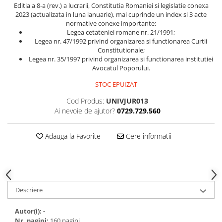
Spiritualitate/Ezoterism
Editia a 8-a (rev.) a lucrarii, Constitutia Romaniei si legislatie conexa
2023 (actualizata in luna ianuarie), mai cuprinde un index si 3 acte
Sport
normative conexe importante:
Legea cetateniei romane nr. 21/1991;
Stiinte/Educatie
Legea nr. 47/1992 privind organizarea si functionarea Curtii
Noutăți
Constitutionale;
Legea nr. 35/1997 privind organizarea si functionarea institutiei
Cărți
Avocatul Poporului.
Reviste
STOC EPUIZAT
Reviste
Cod Produs:
UNIVJUR013
Capital
Ai nevoie de ajutor?
0729.729.560
Evenimentul Istoric
Adauga la Favorite
Cere informatii
Evenimentul istoric - editii
electronice
Descriere
Autor(i): -
Nr. pagini:
160 pagini