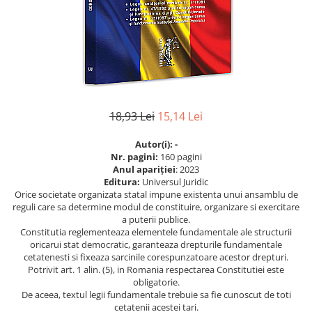
Eseistica
Filosofie
Gastronomie
Hobby
Istorie
18,93 Lei
15,14 Lei
Istorie/Critica
Jurnale/Memorii
Autor(i): -
Nr. pagini:
160 pagini
Manuale scolare/Cursuri
Anul apariţiei
: 2023
Editura:
Universul Juridic
Medicină
Orice societate organizata statal impune existenta unui ansamblu de
reguli care sa determine modul de constituire, organizare si exercitare
Poezie
a puterii publice.
Politică/Geopolitică
Constitutia reglementeaza elementele fundamentale ale structurii
oricarui stat democratic, garanteaza drepturile fundamentale
Proză
cetatenesti si fixeaza sarcinile corespunzatoare acestor drepturi.
Potrivit art. 1 alin. (5), in Romania respectarea Constitutiei este
Psihologie
obligatorie.
De aceea, textul legii fundamentale trebuie sa fie cunoscut de toti
Sociologie
cetatenii acestei tari.