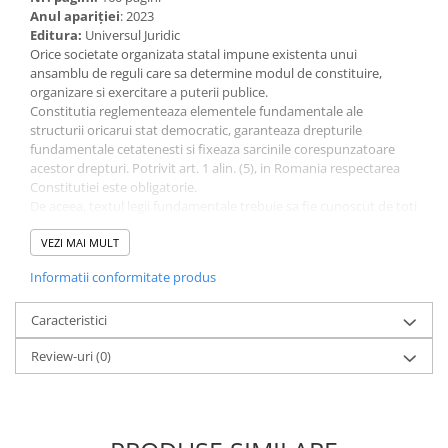
Anul apariţiei
: 2023
Editura:
Universul Juridic
Orice societate organizata statal impune existenta unui
ansamblu de reguli care sa determine modul de constituire,
organizare si exercitare a puterii publice.
Constitutia reglementeaza elementele fundamentale ale
structurii oricarui stat democratic, garanteaza drepturile
fundamentale cetatenesti si fixeaza sarcinile corespunzatoare
acestor drepturi. Potrivit art. 1 alin. (5), in Romania respectarea
Constitutiei este obligatorie.
De aceea, textul legii fundamentale trebuie sa fie cunoscut de toti
cetatenii acestei tari.
Editia a 8-a (rev.) a lucrarii, Constitutia Romaniei si legislatie
VEZI MAI MULT
conexa 2023 (actualizata in luna ianuarie), mai cuprinde un index
Informatii conformitate produs
si 3 acte normative conexe importante:
Legea cetateniei romane nr. 21/1991;
Caracteristici
Legea nr. 47/1992 privind organizarea si functionarea Curtii
Constitutionale;
Review-uri
(0)
Legea nr. 35/1997 privind organizarea si functionarea
institutiei Avocatul Poporului.