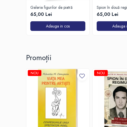
Galeria figurilor de piatră
Spion în două reg
65,00 Lei
65,00 Lei
Adauga in cos
Adauga i
Promoții
NOU
NOU