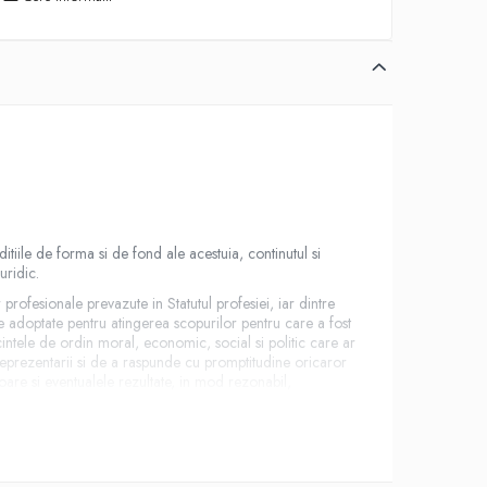
itiile de forma si de fond ale acestuia, continutul si
uridic.
profesionale prevazute in Statutul profesiei, iar dintre
ite adoptate pentru atingerea scopurilor pentru care a fost
cintele de ordin moral, economic, social si politic care ar
/reprezentarii si de a raspunde cu promptitudine oricaror
itoare si eventualele rezultate, in mod rezonabil,
 judecatii.