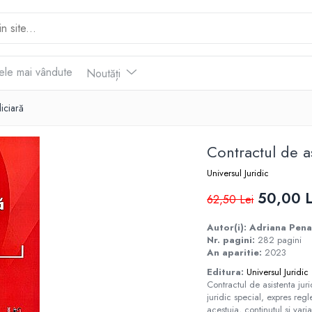
ele mai vândute
Noutăți
diciară
Contractul de as
Universul Juridic
50,00 L
62,50 Lei
Autor(i): Adriana Pen
Nr. pagini:
282 pagini
An aparitie:
2023
Editura:
Universul Juridic
Contractul de asistenta jur
juridic special, expres reg
acestuia, continutul si vari