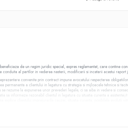
nt beneficiaza de un regim juridic special, expres reglementat, care contine cond
 conduita al partilor in vederea nasterii, modificarii si incetarii acestui raport j
 reprezentare convenite prin contract impune avocatului respectarea obligatiilor 
area permanenta a clientului in legatura cu strategia si mijloacele tehnice si tac
 nu se rezume la expunerea unor prevederi legale, ci sa aiba in vedere si conse
tia sa informeze rezonabil clientul in legatura cu situatia curenta a asistentei
sa explice clientului imprejurarile cauzei, situatia curenta, posibilele evolutii vi
ment complex de lucru, care ofera argumente pentru varietatea cauzelor deduse