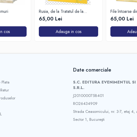
imuri
Rusia, de la Tratatul de la
File întoarse d
Varșovia la Organizația de
65,00 Lei
65,00 Lei
Cooperare de la Shanghai și
BRICS plus
n cos
Adauga in cos
Adau
Date comerciale
 Plata
S.C. EDITURA EVENIMENTUL SI
S.R.L.
 Retur
J2010000758401
roduselor
RO26434909
Strada Ceasornicului, nr. 3-7, etaj 4, 
L
Sector 1, Bucureşti