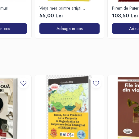
imuri
Viața mea printre artiști.
Piramida Puteri
Confesiunile unui spectator fidel
om care a petr
55,00 Lei
103,50 Lei
culisele Palatul
Parlamentului
n cos
Adauga in cos
Adau