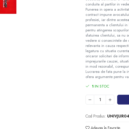
conduita al partilor in veder
Punerea in opera a activita
contract impune avocatului 
profesiei, iar dintre aceste
permanenta a clientului in 
pentru atingerea scopurilor
sfatuirea clientului, sa nu
vedere si consecintele de 
relevanta in cauza respecti
legatura cu situatia curent
oricaror solicitari de infor
imprejurarile cauzei, situati
in mod rezonabil, corespun
Lucrarea de fata pune la 
ofera argumente pentru var
1
IN STOC
Cod Produs:
UNIVJUR0
Adauga la Favorite