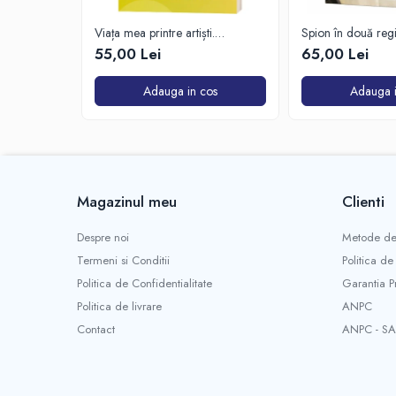
Viața mea printre artiști.
Spion în două reg
Confesiunile unui spectator fidel
55,00 Lei
65,00 Lei
Adauga in cos
Adauga i
Magazinul meu
Clienti
Despre noi
Metode de
Termeni si Conditii
Politica de
Politica de Confidentialitate
Garantia P
Politica de livrare
ANPC
Contact
ANPC - SA