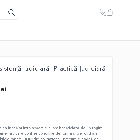
istență judiciară- Practică Judiciară
ei
a
idica incheiat intre avocat si client beneficiaza de un regim
lementat, care contine conditiile de forma si de fond ale
abilele raportului juridic obligational, precum si cadrul de