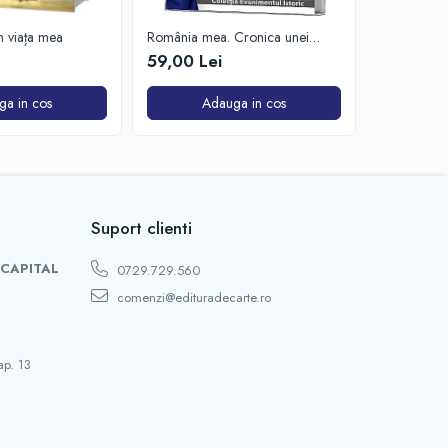
in viața mea
România mea. Cronica unei
Zăpada îns
dureri (2009-2013)
unui soldat
59,00 Lei
63,50 Lei
de Est
ga in cos
Adauga in cos
A
Suport clienti
 CAPITAL
0729.729.560
comenzi@edituradecarte.ro
ap. 13