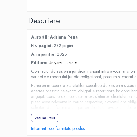
Spiritualitate/Ezoterism
Sport
Descriere
Stiinte/Educatie
Noutăți
Autor(i): Adriana Pena
Cărți
Nr. pagini:
282 pagini
Reviste
An aparitie:
2023
Reviste
Editura:
Universul Juridic
Capital
Contractul de asistenta juridica incheiat intre avocat si clie
Evenimentul Istoric
variabilele raportului juridic obligational, precum si cadrul de
Evenimentul istoric - editii
Punerea in opera a activitatilor specifice de asistenta si/sau
electronice
acestea prezinta relevanta obligatiile referitoare la: consult
angajat; consilierea, reprezentarea, sfatuirea clientului, sa
putea avea relevanta in cauza respectiva; avocatul are obliga
solicitari de informare din partea clientului; avocatul trebuie 
corespunzator cu imprejurarile concrete ale cazului etc.
Vezi mai mult
Lucrarea de fata pune la indemana practicianului un instru
Informatii conformitate produs