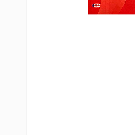
Eseistica
Filosofie
Gastronomie
Hobby
Istorie
Istorie/Critica
Jurnale/Memorii
Manuale scolare/Cursuri
Medicină
Poezie
Politică/Geopolitică
Proză
Psihologie
Sociologie