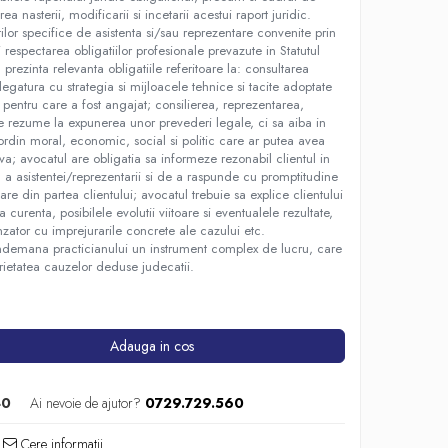
ea nasterii, modificarii si incetarii acestui raport juridic.
tilor specifice de asistenta si/sau reprezentare convenite prin
respectarea obligatiilor profesionale prevazute in Statutul
a prezinta relevanta obligatiile referitoare la: consultarea
legatura cu strategia si mijloacele tehnice si tacite adoptate
 pentru care a fost angajat; consilierea, reprezentarea,
 se rezume la expunerea unor prevederi legale, ci sa aiba in
ordin moral, economic, social si politic care ar putea avea
va; avocatul are obligatia sa informeze rezonabil clientul in
a a asistentei/reprezentarii si de a raspunde cu promptitudine
mare din partea clientului; avocatul trebuie sa explice clientului
a curenta, posibilele evolutii viitoare si eventualele rezultate,
zator cu imprejurarile concrete ale cazului etc.
indemana practicianului un instrument complex de lucru, care
ietatea cauzelor deduse judecatii.
Adauga in cos
40
Ai nevoie de ajutor?
0729.729.560
Cere informatii