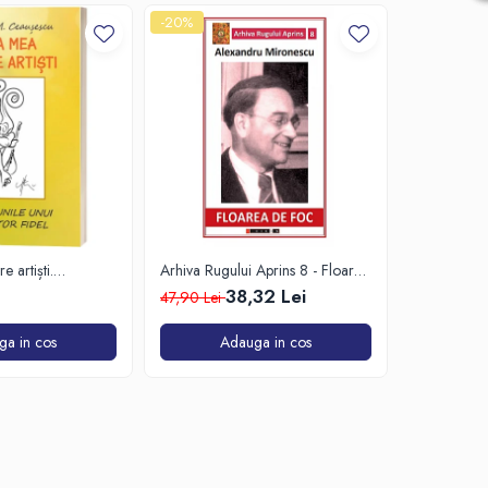
-20%
-20%
e artiști.
Arhiva Rugului Aprins 8 - Floarea
Fantomele p
ui spectator fidel
de foc
38,32 Lei
47,90 Lei
148,00 Le
ga in cos
Adauga in cos
A