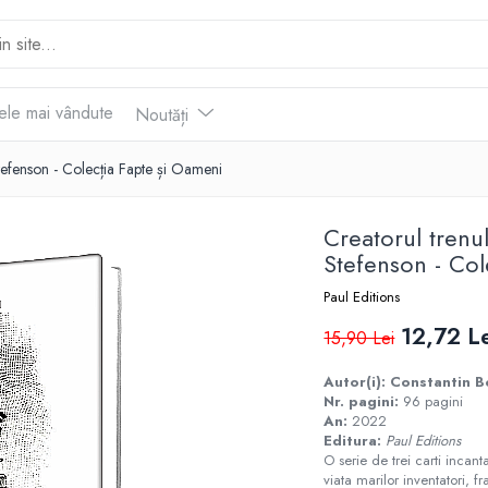
ele mai vândute
Noutăți
Stefenson - Colecția Fapte și Oameni
Creatorul trenul
Stefenson - Col
Paul Editions
12,72 L
15,90 Lei
Autor(i):
Constantin 
Nr. pagini:
96 pagini
An:
2022
Editura:
Paul Editions
O serie de trei carti incan
viata marilor inventatori, f