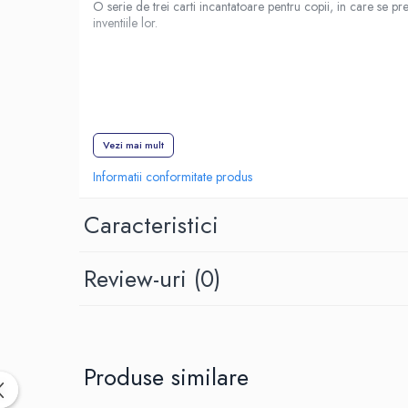
O serie de trei carti incantatoare pentru copii, in care se pr
Spiritualitate/Ezoterism
inventiile lor.
Sport
Stiinte/Educatie
Noutăți
Cărți
Reviste
Vezi mai mult
Reviste
Informatii conformitate produs
Capital
Caracteristici
Evenimentul Istoric
Evenimentul istoric - editii
electronice
Review-uri
(0)
Produse similare