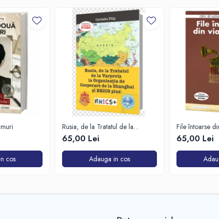
imuri
Rusia, de la Tratatul de la
File întoarse d
Varșovia la Organizația de
65,00 Lei
65,00 Lei
Cooperare de la Shanghai și
BRICS plus
n cos
Adauga in cos
Adau