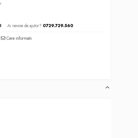
r.
8
Ai nevoie de ajutor?
0729.729.560
Cere informatii