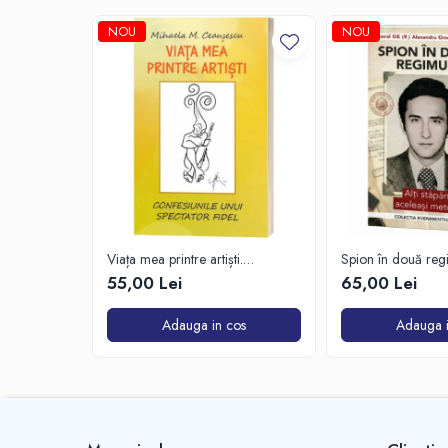
NOU
NOU
Viața mea printre artiști.
Spion în două reg
Confesiunile unui spectator fidel
55,00 Lei
65,00 Lei
Adauga in cos
Adauga i