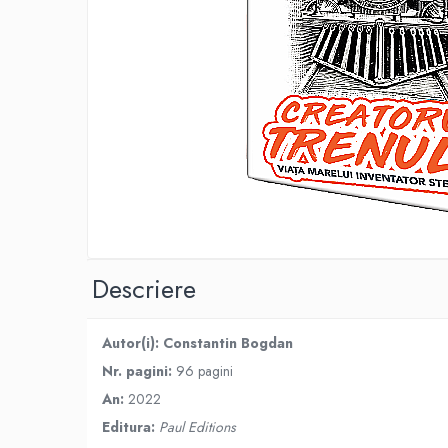
Eseistica
Filosofie
Gastronomie
Hobby
Istorie
Istorie/Critica
Jurnale/Memorii
Manuale scolare/Cursuri
Medicină
Descriere
Poezie
Politică/Geopolitică
Autor(i):
Constantin Bogdan
Proză
Nr. pagini:
96 pagini
Psihologie
An:
2022
Sociologie
Editura:
Paul Editions