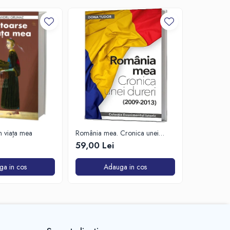
-20%
in viața mea
România mea. Cronica unei
Zăpada îns
dureri (2009-2013)
unui soldat
59,00 Lei
63,50 Lei
de Est
ga in cos
Adauga in cos
A