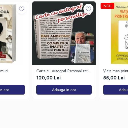
NOU
imuri
Carte cu Autograf Personalizat -
Viața mea printr
Dan Andronic - Complexul Înaltei
Confesiunile un
120,00 Lei
55,00 Lei
Porți - Ediție limitată
n cos
Adauga in cos
Adau