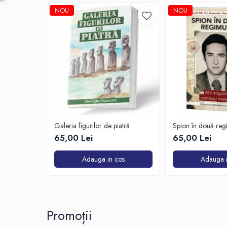
NOU
NOU
Galeria figurilor de piatră
Spion în două reg
65,00 Lei
65,00 Lei
Adauga in cos
Adauga i
Promoții