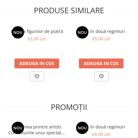
Paisie Velicicovschi fac apoi tranziția spre alte epoci ale
PRODUSE SIMILARE
creștinismului autohton, ajungand pana la Mitropolitul Visarion
Puiu sau Sfantul Ioan Iacob Hozevitul și schimnicia sa intr-o
peștera din Pustia Iordanului...
Galeria figurilor de piatră
Spion în două regimuri
NOU
NOU
65,00 Lei
65,00 Lei
ADAUGA IN COS
ADAUGA IN COS
PROMOȚII
Viața mea printre artiști.
Spion în două regimuri
NOU
NOU
Confesiunile unui spectator
65,00 Lei