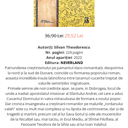
Istorie
Istorie/Critica
Jurnale/Memorii
Manuale scolare/Cursuri
36,90 Lei
29,52 Lei
Medicină
Autor(i): Silvan Theodorescu
Poezie
Nr. pagini:
224 pagini
Anul apariţiei
: 2023
Politică/Geopolitică
Editura:
NEVERLAND
Patrunderea creștinismului pe pamantul daco-romanitații, deopotriva
Proză
la nord și la sud de Dunare, coincide cu formarea poporului roman,
Psihologie
aceasta incredibila insula latinofona intre taramuri cucerite treptat de
valurile semințiilor migratoare.
Sociologie
Primele semne ale noii credințe apar, se pare, in Dobrogea, locul de
unde a iradiat apostolatul misionar al Sfantului Andrei, cel care a adus
Spiritualitate/Ezoterism
Cuvantul Domnului in vatra miraculoasa de formare a noului popor.
Sport
Dar cronica insangerata a creștinarii romanilor pe malurile „Iordanului
valah“ este cu mult mai complexa și nu lipsita de controverse, dar și de
Stiinte/Educatie
tragedii și martirii, precum cel al lui Sava Gotul și cele ale mucenicilor
de la Niculițel sau, mai tarziu, in Evul Mediu, al Sfintei Filofteia, al
Fecioarei Teodora de la Sihla sau al lui Ioan Valahul.