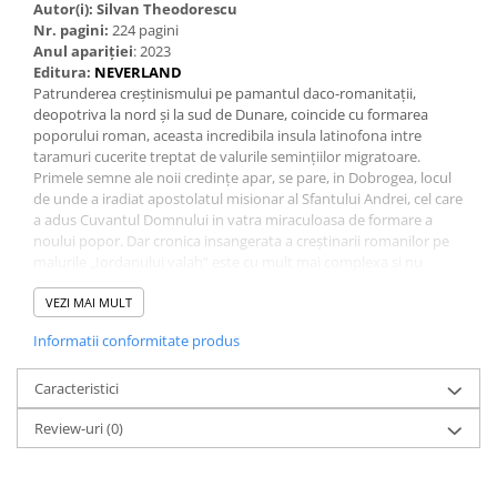
Autor(i): Silvan Theodorescu
Nr. pagini:
224 pagini
Anul apariţiei
: 2023
Editura:
NEVERLAND
Patrunderea creștinismului pe pamantul daco-romanitații,
deopotriva la nord și la sud de Dunare, coincide cu formarea
poporului roman, aceasta incredibila insula latinofona intre
taramuri cucerite treptat de valurile semințiilor migratoare.
Primele semne ale noii credințe apar, se pare, in Dobrogea, locul
de unde a iradiat apostolatul misionar al Sfantului Andrei, cel care
a adus Cuvantul Domnului in vatra miraculoasa de formare a
noului popor. Dar cronica insangerata a creștinarii romanilor pe
malurile „Iordanului valah“ este cu mult mai complexa și nu
lipsita de controverse, dar și de tragedii și martirii, precum cel al
lui Sava Gotul și cele ale mucenicilor de la Niculițel sau, mai tarziu,
VEZI MAI MULT
in Evul Mediu, al Sfintei Filofteia, al Fecioarei Teodora de la Sihla
Informatii conformitate produs
sau al lui Ioan Valahul.
Punandu-ne deloc retoric intrebarea: „In ce limba s-a
propovaduit mai intai Evanghelia la urmașii geto-dacilor?“,
Caracteristici
vorbim practic de un mozaic cultural și identitar, cu geți, goți,
Review-uri
(0)
slavi, straromani și, in cele din urma, creștini pe teritoriul vechii
Dacii.
Rugaciunea inimii, isihasmul, Nicodim de la Tismana, Mitropolitul
Grigorie Roșca, Sfantul Vasile de la Poiana Marului și Cuviosul