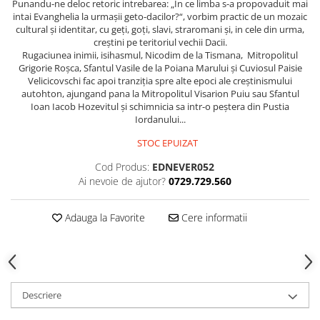
Punandu-ne deloc retoric intrebarea: „In ce limba s-a propovaduit mai
intai Evanghelia la urmașii geto-dacilor?“, vorbim practic de un mozaic
cultural și identitar, cu geți, goți, slavi, straromani și, in cele din urma,
creștini pe teritoriul vechii Dacii.
Rugaciunea inimii, isihasmul, Nicodim de la Tismana, Mitropolitul
Grigorie Roșca, Sfantul Vasile de la Poiana Marului și Cuviosul Paisie
Velicicovschi fac apoi tranziția spre alte epoci ale creștinismului
autohton, ajungand pana la Mitropolitul Visarion Puiu sau Sfantul
Ioan Iacob Hozevitul și schimnicia sa intr-o peștera din Pustia
Iordanului...
STOC EPUIZAT
Cod Produs:
EDNEVER052
Ai nevoie de ajutor?
0729.729.560
Adauga la Favorite
Cere informatii
Descriere