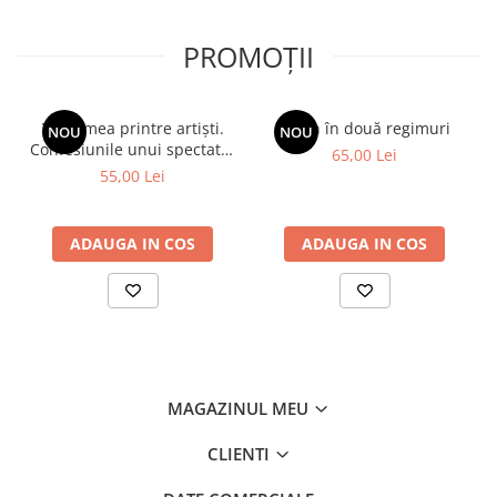
PROMOȚII
Viața mea printre artiști.
Spion în două regimuri
NOU
NOU
Confesiunile unui spectator
65,00 Lei
fidel
55,00 Lei
ADAUGA IN COS
ADAUGA IN COS
MAGAZINUL MEU
CLIENTI