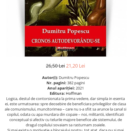
Eseistica
Filosofie
Gastronomie
Hobby
Istorie
Istorie/Critica
Jurnale/Memorii
26,50 Lei
21,20 Lei
Manuale scolare/Cursuri
Autor(i):
Dumitru Popescu
Medicină
Nr. pagini:
382
pagini
Poezie
Anul apariției:
2021
Editura:
Hoffman
Politică/Geopolitică
Logica, destul de contorsionata la prima vedere, dar simpla in esenta
ei, este urmatoarea: spre deosebire de beneficiara privilegiilor de clasa
Proză
ale comunismului, muncitorimea – care nu s-a sfiit sa arunce la canal si
copilul, odata cu apa murdara din copaie – noi, militantii, identificati
Psihologie
conceptual si afectiv cu telurile majore benefice ale sistemului, de
Sociologie
dragul copilului sovaiam sa rasturnam zoaiele.
Si mai exista o motivatie a blocajului nostru, tot atat, daca nu si mai