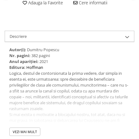
Adauga la Favorite
Cere informatii
Descriere
Autor(i):
Dumitru Popescu
Nr. pagini:
382
pagini
Anul apariției:
2021
Editura:
Hoffman
Logica, destul de contorsionata la prima vedere, dar simpla in
esenta ei, este urmatoarea: spre deosebire de beneficiara
privilegiilor de clasa ale comunismului, muncitorimea – care nu s-
a sfiit sa arunce la canal si copilul, odata cu apa murdara din
copaie – noi, militantii, identificati conceptual si afectiv cu telurile
majore benefice ale sistemului, de dragul copilului sovaiam sa
rasturnam zoaiele.
Si mai exista o motivatie a blocajului nostru, tot atat, daca nu si
mai grava. In sabotarea si debarcarea lui Ceausescu ne-am fi
intalnit, cot la cot, uniti de o fatalitate detestabila, capatand
aspectul fraternitatii, cu URSS. Cine putea risca dintre noi o
VEZI MAI MULT
asemenea alianta? Intre cele doua tabere, il preferam totusi pe