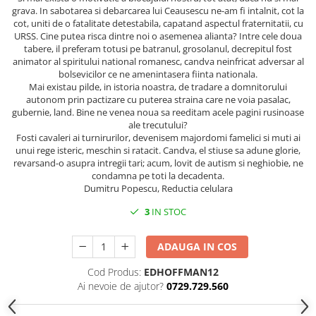
Spiritualitate/Ezoterism
grava. In sabotarea si debarcarea lui Ceausescu ne-am fi intalnit, cot la
cot, uniti de o fatalitate detestabila, capatand aspectul fraternitatii, cu
Sport
URSS. Cine putea risca dintre noi o asemenea alianta? Intre cele doua
Stiinte/Educatie
tabere, il preferam totusi pe batranul, grosolanul, decrepitul fost
animator al spiritului national romanesc, candva neinfricat adversar al
Noutăți
bolsevicilor ce ne amenintasera fiinta nationala.
Mai existau pilde, in istoria noastra, de tradare a domnitorului
Cărți
autonom prin pactizare cu puterea straina care ne voia pasalac,
Reviste
gubernie, land. Bine ne venea noua sa reeditam acele pagini rusinoase
ale trecutului?
Reviste
Fosti cavaleri ai turnirurilor, devenisem majordomi famelici si muti ai
unui rege isteric, meschin si ratacit. Candva, el stiuse sa adune glorie,
Capital
revarsand-o asupra intregii tari; acum, lovit de autism si neghiobie, ne
Evenimentul Istoric
condamna pe toti la decadenta.
Dumitru Popescu, Reductia celulara
Evenimentul istoric - editii
electronice
3
IN STOC
ADAUGA IN COS
Cod Produs:
EDHOFFMAN12
Ai nevoie de ajutor?
0729.729.560