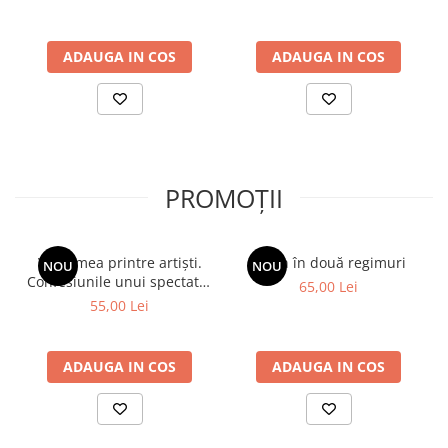
stârnesc uneori panica printre miile de păsări ce și-au găsit
adăpost printre ape…
Deși se văd semne ale modernizării, păstrarea obiceiurilor
ADAUGA IN COS
ADAUGA IN COS
bătrânești și măreția peisajelor te fac să te simți în alte vremuri. Și
asta în ciuda faptului că te afli, de fapt, pe cel mai tânăr pământ
românesc.
PROMOȚII
Viața mea printre artiști.
Spion în două regimuri
NOU
NOU
Confesiunile unui spectator
65,00 Lei
fidel
55,00 Lei
ADAUGA IN COS
ADAUGA IN COS