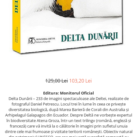
Istorie
Istorie/Critica
Jurnale/Memorii
Manuale scolare/Cursuri
Medicină
Poezie
Politică/Geopolitică
Proză
129,00 Lei
103,20 Lei
Psihologie
Sociologie
Editura:
Monitorul Oficial
Delta Dunării – 233 de imagini spectaculoase ale Deltei, realizate de
Spiritualitate/Ezoterism
fotograful Daniel Petrescu. Locul trei în lume în ceea ce privește
diversitatea biologică, după Marea Barieră de Corali din Australia și
Sport
Arhipelagul Galapagos din Ecuador. Despre Deltă ne vorbește expertul
Stiinte/Educatie
în biodiversitate Atena Groza, într-un text trilingv (română, engleză și
franceză) care vă invită la o călătorie în imagini prin sufletul unuia
dintre cele mai frumoase și vizitate teritorii românești. Obiectiv natural