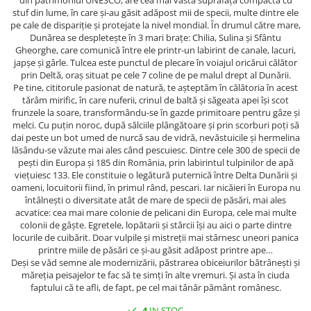
din patrimoniul UNESCO, are cea mai vastă suprafață compactă cu
stuf din lume, în care și-au găsit adăpost mii de specii, multe dintre ele
pe cale de dispariție și protejate la nivel mondial. În drumul către mare,
Dunărea se despletește în 3 mari brațe: Chilia, Sulina și Sfântu
Gheorghe, care comunică între ele printr-un labirint de canale, lacuri,
japșe și gârle. Tulcea este punctul de plecare în voiajul oricărui călător
prin Deltă, oraș situat pe cele 7 coline de pe malul drept al Dunării.
Pe tine, cititorule pasionat de natură, te așteptăm în călătoria în acest
tărâm mirific, în care nuferii, crinul de baltă și săgeata apei își scot
frunzele la soare, transformându-se în gazde primitoare pentru gâze și
melci. Cu puțin noroc, după sălciile plângătoare și prin scorburi poți să
dai peste un bot umed de nurcă sau de vidră, nevăstuicile și hermelina
lăsându-se văzute mai ales când pescuiesc. Dintre cele 300 de specii de
pești din Europa și 185 din România, prin labirintul tulpinilor de apă
viețuiesc 133. Ele constituie o legătură puternică între Delta Dunării și
oameni, locuitorii fiind, în primul rând, pescari. Iar nicăieri în Europa nu
întâlnești o diversitate atât de mare de specii de păsări, mai ales
acvatice: cea mai mare colonie de pelicani din Europa, cele mai multe
colonii de gâște. Egretele, lopătarii și stârcii își au aici o parte dintre
locurile de cuibărit. Doar vulpile și mistreții mai stârnesc uneori panica
printre miile de păsări ce și-au găsit adăpost printre ape…
Deși se văd semne ale modernizării, păstrarea obiceiurilor bătrânești și
măreția peisajelor te fac să te simți în alte vremuri. Și asta în ciuda
faptului că te afli, de fapt, pe cel mai tânăr pământ românesc.
4
IN STOC